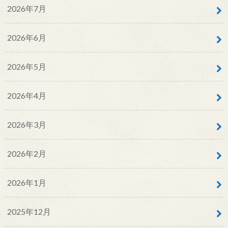
2026年7月
2026年6月
2026年5月
2026年4月
2026年3月
2026年2月
2026年1月
2025年12月