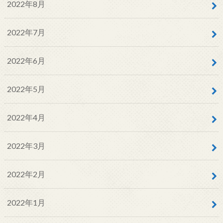
2022年8月
2022年7月
2022年6月
2022年5月
2022年4月
2022年3月
2022年2月
2022年1月