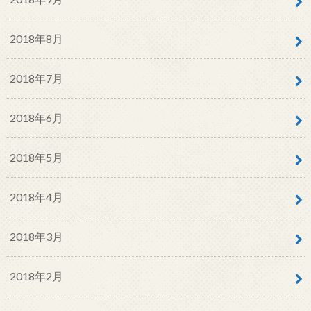
2018年8月
2018年7月
2018年6月
2018年5月
2018年4月
2018年3月
2018年2月