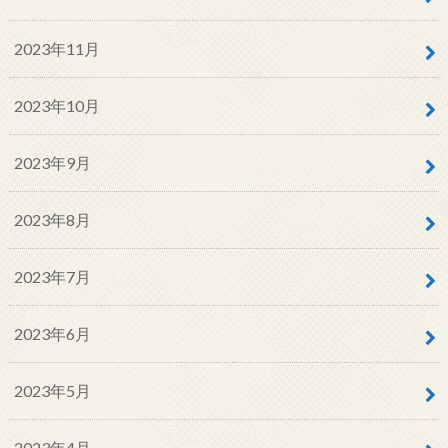
2023年11月
2023年10月
2023年9月
2023年8月
2023年7月
2023年6月
2023年5月
2023年4月