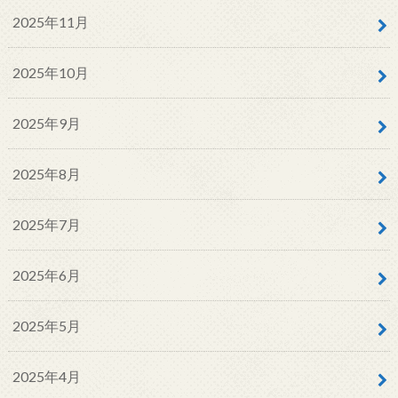
2025年11月
2025年10月
2025年9月
2025年8月
2025年7月
2025年6月
2025年5月
2025年4月