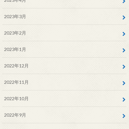
2023年3月
2023年2月
2023年1月
2022年12月
2022年11月
2022年10月
2022年9月