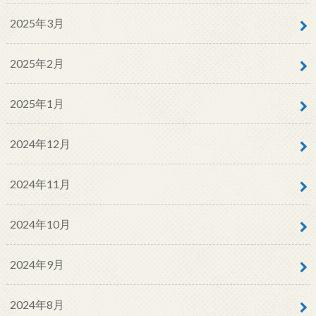
2025年3月
2025年2月
2025年1月
2024年12月
2024年11月
2024年10月
2024年9月
2024年8月