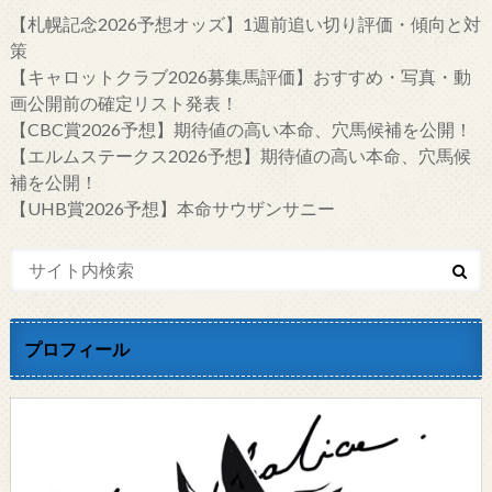
【札幌記念2026予想オッズ】1週前追い切り評価・傾向と対
策
【キャロットクラブ2026募集馬評価】おすすめ・写真・動
画公開前の確定リスト発表！
【CBC賞2026予想】期待値の高い本命、穴馬候補を公開！
【エルムステークス2026予想】期待値の高い本命、穴馬候
補を公開！
【UHB賞2026予想】本命サウザンサニー
プロフィール