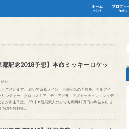
ホーム
プロフィ
HOME
Profile
京都記念2018予想】本命ミッキーロケッ
.02.11
ようございます。 続いて京都メイン、京都記念の予想を。アルアイ
クリンチャー、クロコスミア、ディアドラ、モズカッチャン、レイデ
などが出走予定。 PR【▼競馬素人の方でも月間42万円の利益を出せ
数予想を無料提…