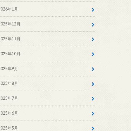
2026年1月
2025年12月
2025年11月
2025年10月
2025年9月
2025年8月
2025年7月
2025年6月
2025年5月