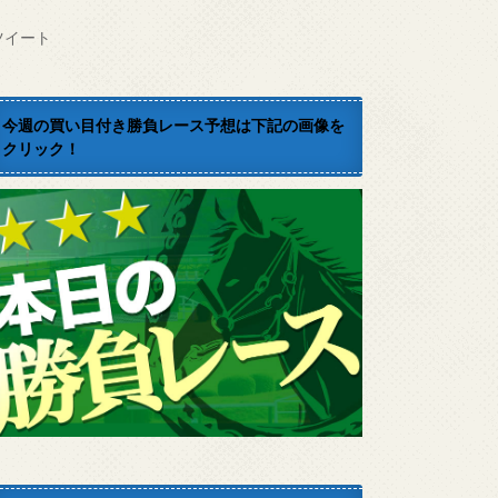
ツイート
今週の買い目付き勝負レース予想は下記の画像を
クリック！