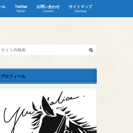
ール
Twitter
お問い合わせ
サイトマップ
Twitter
Contact
Sitemap
プロフィール