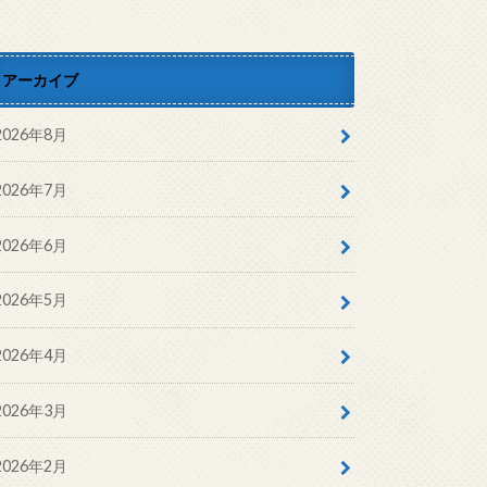
アーカイブ
2026年8月
2026年7月
2026年6月
2026年5月
2026年4月
2026年3月
2026年2月