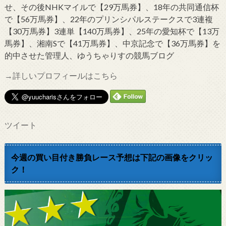
せ、その後NHKマイルで【29万馬券】、18年の共同通信杯
で【56万馬券】、22年のプリンシパルステークスで3連複
【30万馬券】3連単【140万馬券】、25年の愛知杯で【13万
馬券】、湘南Sで【41万馬券】、中京記念で【36万馬券】を
的中させた管理人、ゆうちゃりすの競馬ブログ
→詳しいプロフィールはこちら
ツイート
今週の買い目付き勝負レース予想は下記の画像をクリッ
ク！