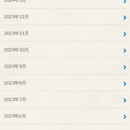
2023年12月
2023年11月
2023年10月
2023年9月
2023年8月
2023年7月
2023年6月