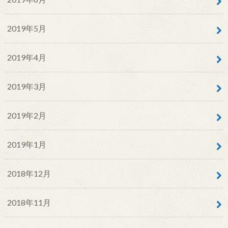
2019年5月
2019年4月
2019年3月
2019年2月
2019年1月
2018年12月
2018年11月