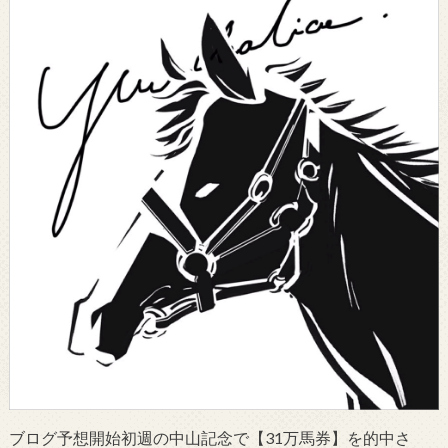
ブログ予想開始初週の中山記念で【31万馬券】を的中さ