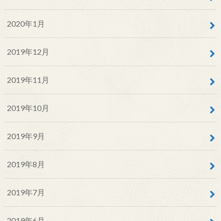
2020年1月
2019年12月
2019年11月
2019年10月
2019年9月
2019年8月
2019年7月
2019年6月