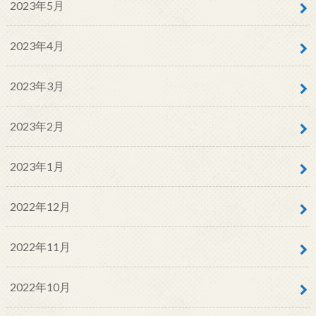
2023年5月
2023年4月
2023年3月
2023年2月
2023年1月
2022年12月
2022年11月
2022年10月