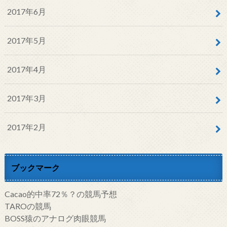
2017年6月
2017年5月
2017年4月
2017年3月
2017年2月
ブックマーク
Cacao的中率72％？の競馬予想
TAROの競馬
BOSS猿のアナログ肉眼競馬