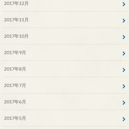
2017年12月
2017年11月
2017年10月
2017年9月
2017年8月
2017年7月
2017年6月
2017年5月