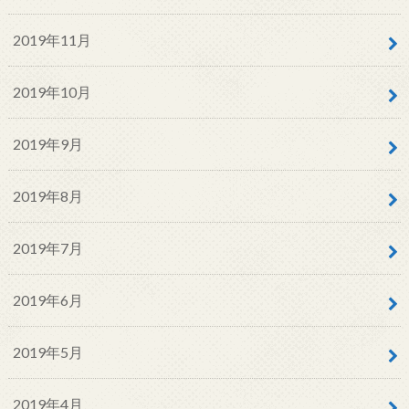
2019年11月
2019年10月
2019年9月
2019年8月
2019年7月
2019年6月
2019年5月
2019年4月