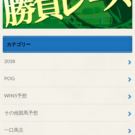
カテゴリー
2018
POG
WIN5予想
その他競馬予想
一口馬主