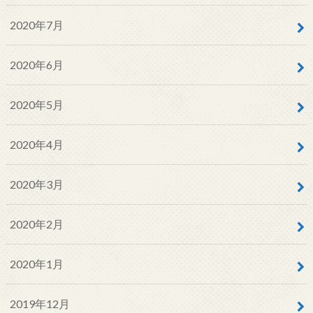
2020年7月
2020年6月
2020年5月
2020年4月
2020年3月
2020年2月
2020年1月
2019年12月