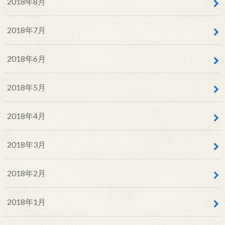
2018年8月
2018年7月
2018年6月
2018年5月
2018年4月
2018年3月
2018年2月
2018年1月