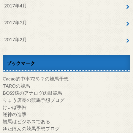
2017年4月
2017年3月
2017年2月
ブックマーク
Cacao的中率72％？の競馬予想
TAROの競馬
BOSS猿のアナログ肉眼競馬
りょう店長の競馬予想ブログ
けいば手帖
逆神の進撃
競馬はビジネスである
ゆたぽんの競馬予想ブログ