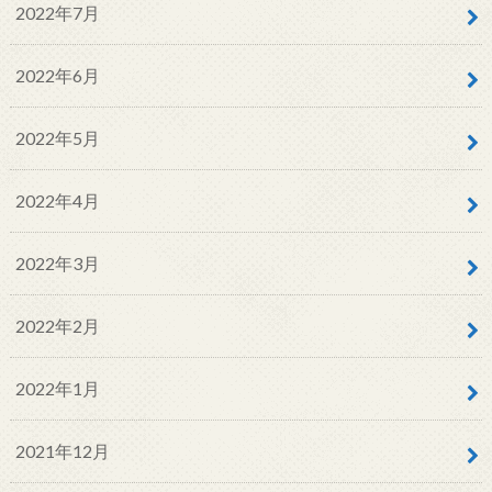
2022年7月
2022年6月
2022年5月
2022年4月
2022年3月
2022年2月
2022年1月
2021年12月