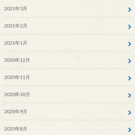
2021年3月
2021年2月
2021年1月
2020年12月
2020年11月
2020年10月
2020年9月
2020年8月