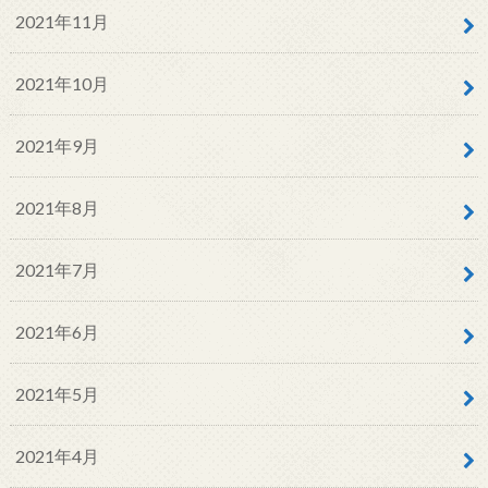
2021年11月
2021年10月
2021年9月
2021年8月
2021年7月
2021年6月
2021年5月
2021年4月