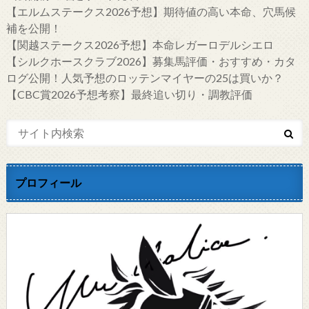
【エルムステークス2026予想】期待値の高い本命、穴馬候
補を公開！
【関越ステークス2026予想】本命レガーロデルシエロ
【シルクホースクラブ2026】募集馬評価・おすすめ・カタ
ログ公開！人気予想のロッテンマイヤーの25は買いか？
【CBC賞2026予想考察】最終追い切り・調教評価
プロフィール