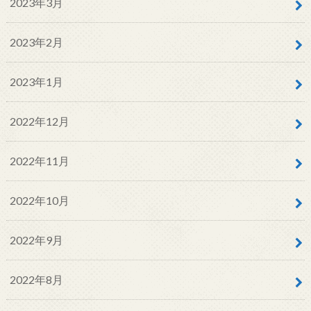
2023年3月
2023年2月
2023年1月
2022年12月
2022年11月
2022年10月
2022年9月
2022年8月