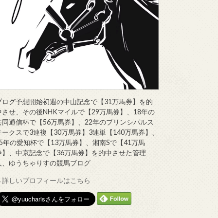
ブログ予想開始初週の中山記念で【31万馬券】を的
中させ、その後NHKマイルで【29万馬券】、18年の
共同通信杯で【56万馬券】、22年のプリンシパルス
テークスで3連複【30万馬券】3連単【140万馬券】、
25年の愛知杯で【13万馬券】、湘南Sで【41万馬
券】、中京記念で【36万馬券】を的中させた管理
人、ゆうちゃりすの競馬ブログ
→詳しいプロフィールはこちら