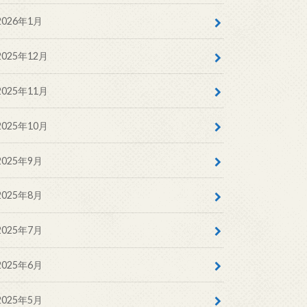
2026年1月
2025年12月
2025年11月
2025年10月
2025年9月
2025年8月
2025年7月
2025年6月
2025年5月