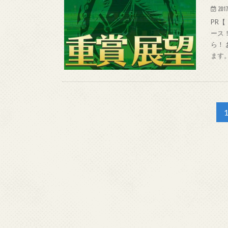
2017
PR
ース
ら！
ます