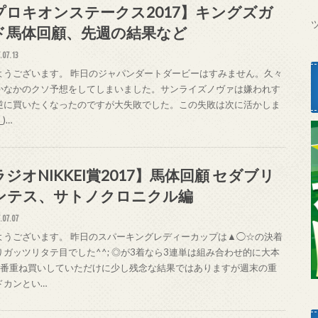
プロキオンステークス2017】キングズガ
ド馬体回顧、先週の結果など
.07.13
ようございます。 昨日のジャパンダートダービーはすみません。久々
かなかのクソ予想をしてしまいました。サンライズノヴァは嫌われす
逆に買いたくなったのですが大失敗でした。この失敗は次に活かしま
_)…
ジオNIKKEI賞2017】馬体回顧 セダブリ
ンテス、サトノクロニクル編
.07.07
ようございます。 昨日のスパーキングレディーカップは▲◯☆の決着
りガッツリタテ目でした^^; ◎が3着なら3連単は組み合わせ的に大本
1番重ね買いしていただけに少し残念な結果ではありますが週末の重
ドカンとい…