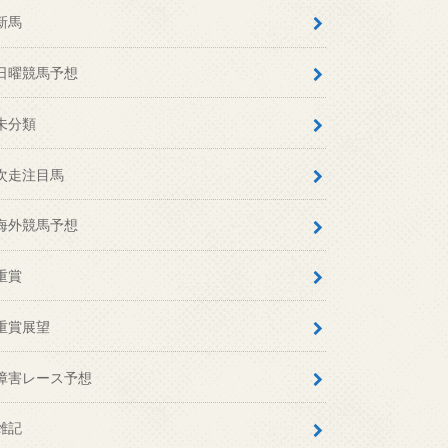
新馬
日曜競馬予想
未分類
次走注目馬
海外競馬予想
重賞
重賞展望
障害レース予想
雑記