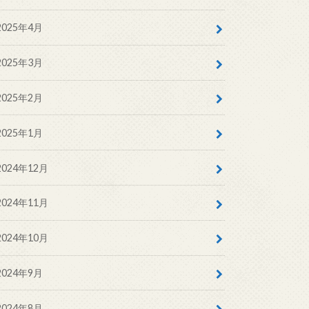
2025年4月
2025年3月
2025年2月
2025年1月
2024年12月
2024年11月
2024年10月
2024年9月
2024年8月