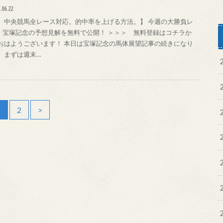
.06.22
【 中央競馬全レース対応。的中率を上げる方法。】 今週の大勝負レ
！宝塚記念の予想見解を無料で公開！ ＞＞＞ 無料登録はコチラか
 おはようございます！ 本日は宝塚記念の馬体展望記事の続きになり
。 まずは週末…
1
2
>