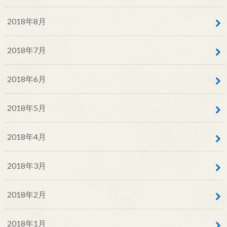
2018年8月
2018年7月
2018年6月
2018年5月
2018年4月
2018年3月
2018年2月
2018年1月