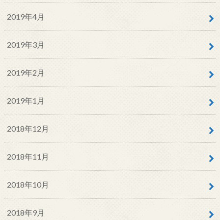
2019年4月
2019年3月
2019年2月
2019年1月
2018年12月
2018年11月
2018年10月
2018年9月