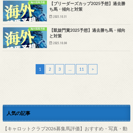
海外競馬予想
【ブリーダーズカップ2025予想】過去勝
ち馬・傾向と対策
2025.10.31
海外競馬予想
【凱旋門賞2025予想】過去勝ち馬・傾向
と対策
2025.10.04
1
2
3
…
11
>
人気の記事
【キャロットクラブ2026募集馬評価】おすすめ・写真・動