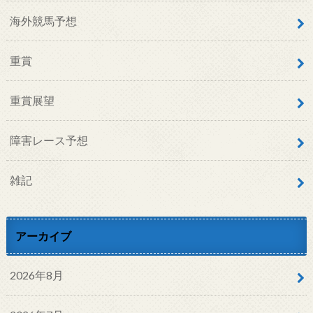
海外競馬予想
重賞
重賞展望
障害レース予想
雑記
アーカイブ
2026年8月