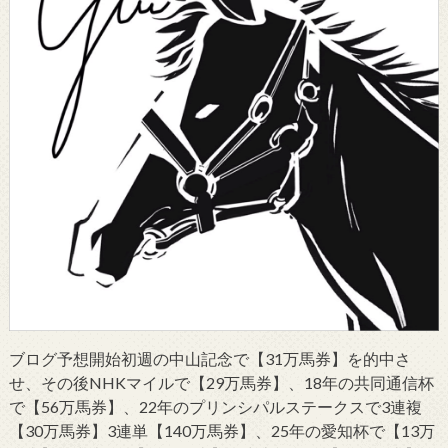
ブログ予想開始初週の中山記念で【31万馬券】を的中さ
せ、その後NHKマイルで【29万馬券】、18年の共同通信杯
で【56万馬券】、22年のプリンシパルステークスで3連複
【30万馬券】3連単【140万馬券】、25年の愛知杯で【13万