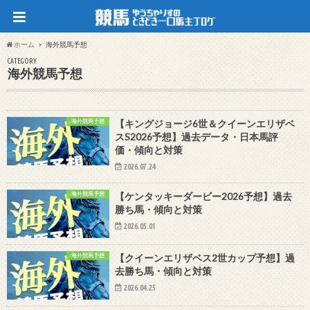
ホーム
海外競馬予想
CATEGORY
海外競馬予想
海外競馬予想
【キングジョージ6世＆クイーンエリザベ
スS2026予想】過去データ・日本馬評
価・傾向と対策
2026.07.24
海外競馬予想
【ケンタッキーダービー2026予想】過去
勝ち馬・傾向と対策
2026.05.01
海外競馬予想
【クイーンエリザベス2世カップ予想】過
去勝ち馬・傾向と対策
2026.04.25