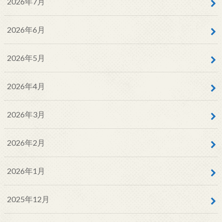
2026年7月
2026年6月
2026年5月
2026年4月
2026年3月
2026年2月
2026年1月
2025年12月