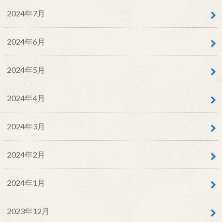
2024年7月
2024年6月
2024年5月
2024年4月
2024年3月
2024年2月
2024年1月
2023年12月