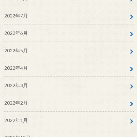
2022年7月
2022年6月
2022年5月
2022年4月
2022年3月
2022年2月
2022年1月