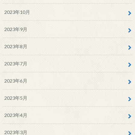
2023年10月
2023年9月
2023年8月
2023年7月
2023年6月
2023年5月
2023年4月
2023年3月