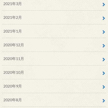
2021年3月
2021年2月
2021年1月
2020年12月
2020年11月
2020年10月
2020年9月
2020年8月