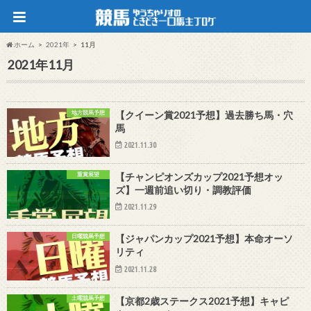
ホーム
2021年
11月
2021年11月
地方競馬予想
【クイーン賞2021予想】過去勝ち馬・穴
馬
2021.11.30
重賞展望
【チャンピオンズカップ2021予想オッ
ズ】一週前追い切り・調教評価
2021.11.29
日曜競馬予想
【ジャパンカップ2021予想】本命オーソ
リティ
2021.11.28
土曜競馬予想
【京都2歳ステークス2021予想】キャピ