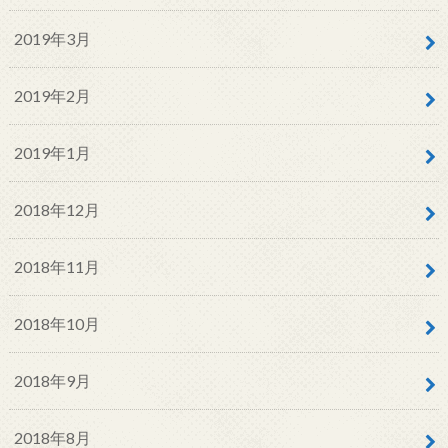
2019年3月
2019年2月
2019年1月
2018年12月
2018年11月
2018年10月
2018年9月
2018年8月