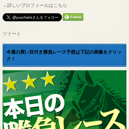
→詳しいプロフィールはこちら
ツイート
今週の買い目付き勝負レース予想は下記の画像をクリッ
ク！