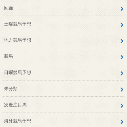
回顧
土曜競馬予想
地方競馬予想
新馬
日曜競馬予想
未分類
次走注目馬
海外競馬予想