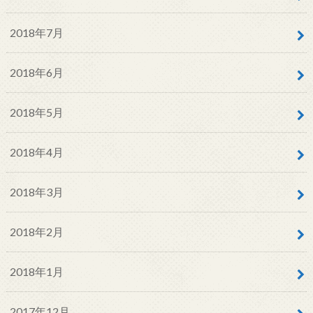
2018年7月
2018年6月
2018年5月
2018年4月
2018年3月
2018年2月
2018年1月
2017年12月