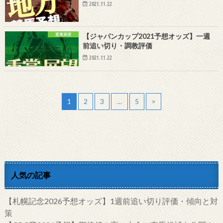
2021.11.22
重賞展望
【ジャパンカップ2021予想オッズ】一週
前追い切り・調教評価
2021.11.22
1
2
3
…
5
>
人気の記事
【札幌記念2026予想オッズ】1週前追い切り評価・傾向と対
策