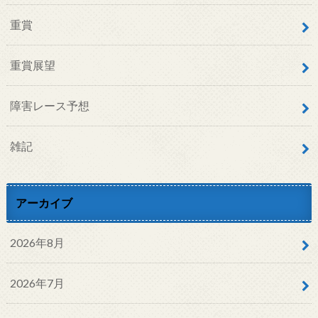
重賞
重賞展望
障害レース予想
雑記
アーカイブ
2026年8月
2026年7月