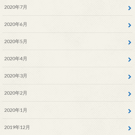
2020年7月
2020年6月
2020年5月
2020年4月
2020年3月
2020年2月
2020年1月
2019年12月