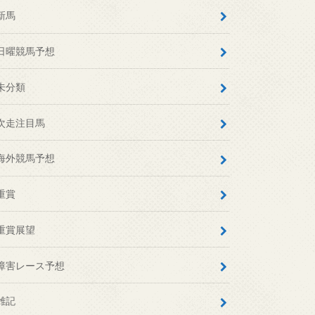
新馬
日曜競馬予想
未分類
次走注目馬
海外競馬予想
重賞
重賞展望
障害レース予想
雑記