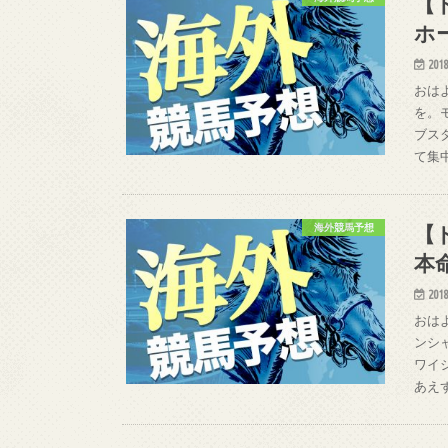
【
ホ
2018
おは
を。
ブス
て集
【
海外競馬予想
本
2018
おは
ンシ
ワイ
あえ