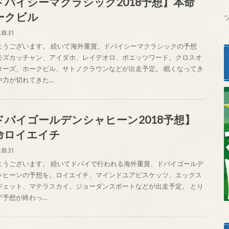
ドバイシーマクラシック2018予想】本命
ークビル
.03.31
ようございます。 続いて海外重賞、ドバイシーマクラシックの予想
モズカッチャン、アイダホ、レイデオロ、ポエッツワード、クロスオ
ターズ、ホークビル、サトノクラウンなどが出走予定。 眠くなってき
中力が切れてきた…
ドバイゴールデンシャヒーン2018予想】
命ロイエイチ
.03.31
ようございます。 続いてドバイで行われる海外重賞、ドバイゴールデ
ャヒーンの予想を。ロイエイチ、マインドユアビスケッツ、エックス
ジェット、マテラスカイ、ジョーダンスポートなどが出走予定。 とり
ず予想が終わっ…