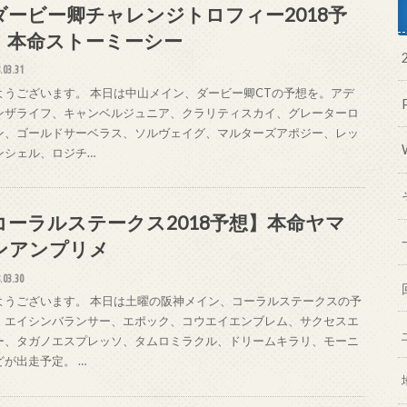
ダービー卿チャレンジトロフィー2018予
】本命ストーミーシー
.03.31
ようございます。 本日は中山メイン、ダービー卿CTの予想を。アデ
ンザライフ、キャンベルジュニア、クラリティスカイ、グレーターロ
ン、ゴールドサーベラス、ソルヴェイグ、マルターズアポジー、レッ
ンシェル、ロジチ…
コーラルステークス2018予想】本命ヤマ
ンアンプリメ
.03.30
ようございます。 本日は土曜の阪神メイン、コーラルステークスの予
。エイシンバランサー、エポック、コウエイエンブレム、サクセスエ
ー、タガノエスプレッソ、タムロミラクル、ドリームキラリ、モーニ
どが出走予定。 …