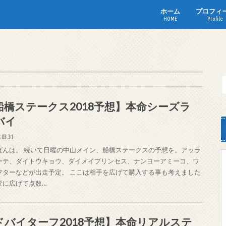
ホーム
プロフィ
HOME
Profile
船橋ステークス2018予想】本命シーズラ
バイ
.03.31
ばんは。 続いて日曜の中山メイン、船橋ステークスの予想を。アッラ
ーテ、ダイトウキョウ、ダイメイプリンセス、ナンヨーアミーコ、ワ
フターなどが出走予定。 ここは相手を広げて購入する事も考えました
変に広げて点数…
ドバイターフ2018予想】本命リアルステ