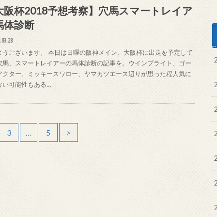
大阪杯2018予想考察】穴馬スマートレイア
馬体診断
.03.28
ようございます。 本日は日曜の阪神メイン、大阪杯に出走を予定して
穴馬、スマートレイアーの馬体診断の記事を。ウインブライト、ゴー
アクター、ミッキースワロー、ヤマカツエース辺りが思った程人気に
ない可能性もある…
3
…
5
>