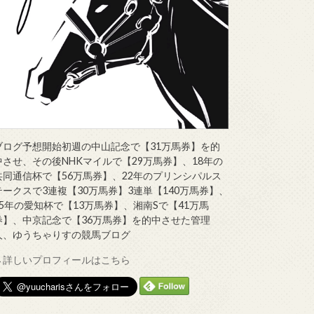
ブログ予想開始初週の中山記念で【31万馬券】を的
中させ、その後NHKマイルで【29万馬券】、18年の
共同通信杯で【56万馬券】、22年のプリンシパルス
テークスで3連複【30万馬券】3連単【140万馬券】、
25年の愛知杯で【13万馬券】、湘南Sで【41万馬
券】、中京記念で【36万馬券】を的中させた管理
人、ゆうちゃりすの競馬ブログ
→詳しいプロフィールはこちら