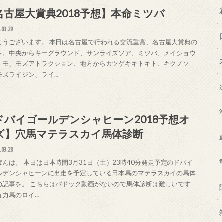
名古屋大賞典2018予想】本命ミツバ
.03.29
ようございます。 本日は名古屋で行われる交流重賞、名古屋大賞典の
を。中央からキーグラウンド、サンライズソア、ミツバ、メイショウ
トモ、モズアトラクション、地方からカツゲキキトキト、キクノソ
モズライジン、ライ…
ドバイゴールデンシャヒーン2018予想オ
ズ】穴馬マテラスカイ馬体診断
.03.28
ばんは。 本日は日本時間3月31日（土）23時40分発走予定のドバイ
ルデンシャヒーンに出走を予定している日本馬のマテラスカイの馬体
の記事を。 こちらはパドック動画がないので馬体診断は難しいです
有力馬のロイ…