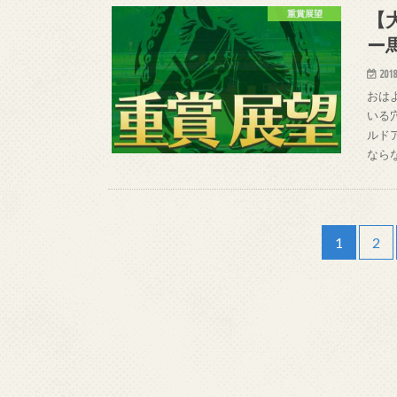
【
重賞展望
ー
2018
おは
いる
ルド
なら
1
2