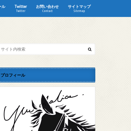
ール
Twitter
お問い合わせ
サイトマップ
Twitter
Contact
Sitemap
プロフィール