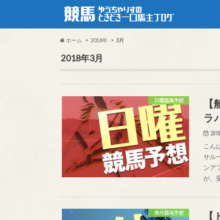
ホーム
2018年
3月
2018年3月
【
日曜競馬予想
ラ
2018
こん
サル
ンア
が、
【
海外競馬予想