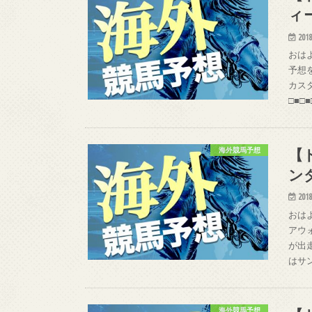
ィ
2018
おは
予想
カス
□■□■
【
海外競馬予想
ン
2018
おは
アウ
が出
はサ
海外競馬予想