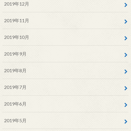
2019年12月
2019年11月
2019年10月
2019年9月
2019年8月
2019年7月
2019年6月
2019年5月