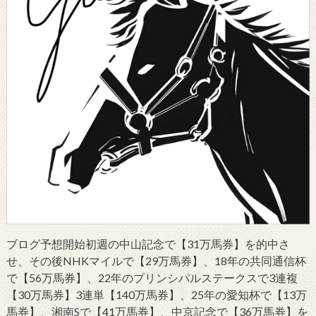
ブログ予想開始初週の中山記念で【31万馬券】を的中さ
せ、その後NHKマイルで【29万馬券】、18年の共同通信杯
で【56万馬券】、22年のプリンシパルステークスで3連複
【30万馬券】3連単【140万馬券】、25年の愛知杯で【13万
馬券】、湘南Sで【41万馬券】、中京記念で【36万馬券】を