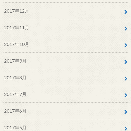
2017年12月
2017年11月
2017年10月
2017年9月
2017年8月
2017年7月
2017年6月
2017年5月