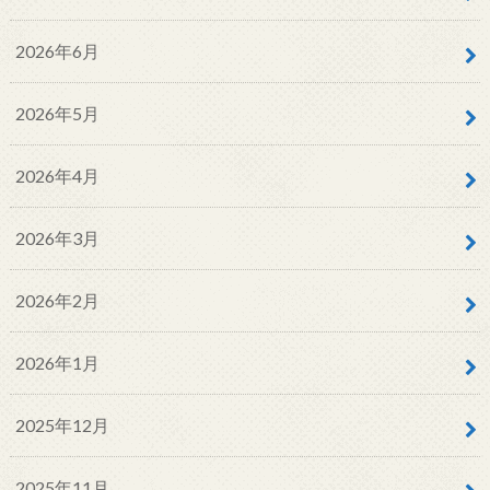
2026年6月
2026年5月
2026年4月
2026年3月
2026年2月
2026年1月
2025年12月
2025年11月