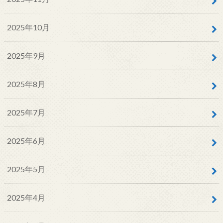
2025年10月
2025年9月
2025年8月
2025年7月
2025年6月
2025年5月
2025年4月