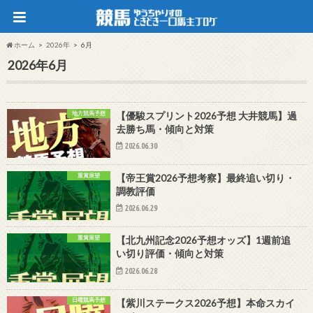
ホーム
2026年
6月
2026年6月
地方競馬予想
【優駿スプリント2026予想 大井競馬】過
去勝ち馬・傾向と対策
2026.06.30
重賞展望
【帝王賞2026予想考察】最終追い切り・
調教評価
2026.06.29
重賞展望
【北九州記念2026予想オッズ】1週前追
い切り評価・傾向と対策
2026.06.28
日曜競馬予想
【紫川ステークス2026予想】本命スカイ