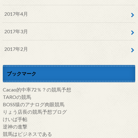
2017年4月
2017年3月
2017年2月
ブックマーク
Cacao的中率72％？の競馬予想
TAROの競馬
BOSS猿のアナログ肉眼競馬
りょう店長の競馬予想ブログ
けいば手帖
逆神の進撃
競馬はビジネスである