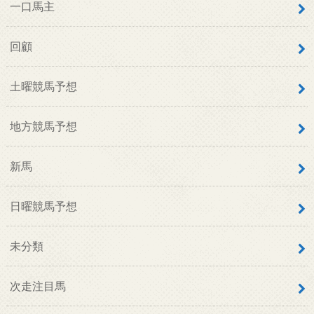
一口馬主
回顧
土曜競馬予想
地方競馬予想
新馬
日曜競馬予想
未分類
次走注目馬