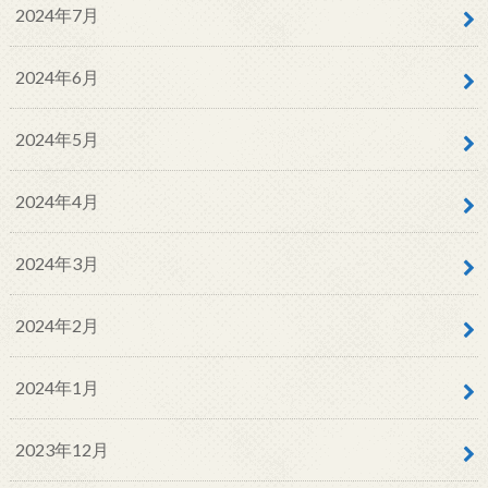
2024年7月
2024年6月
2024年5月
2024年4月
2024年3月
2024年2月
2024年1月
2023年12月