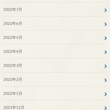
2022年7月
2022年6月
2022年5月
2022年4月
2022年3月
2022年2月
2022年1月
2021年12月