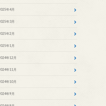
2025年4月
2025年3月
2025年2月
2025年1月
2024年12月
2024年11月
2024年10月
2024年9月
2024年8月