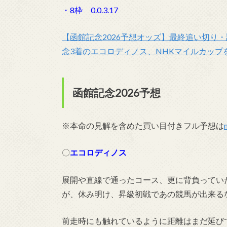
・8枠 0.0.3.17
【函館記念2026予想オッズ】最終追い切り
念3着のエコロディノス、NHKマイルカッ
函館記念2026予想
※本命の見解を含めた買い目付きフル予想は
〇
エコロディノス
展開や直線で通ったコース、更に背負ってい
が、休み明け、昇級初戦であの競馬が出来る
前走時にも触れているように距離はまだ延びて