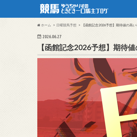
ホーム
日曜競馬予想
【函館記念2026予想】期待値の高
2026.06.27
【函館記念2026予想】期待