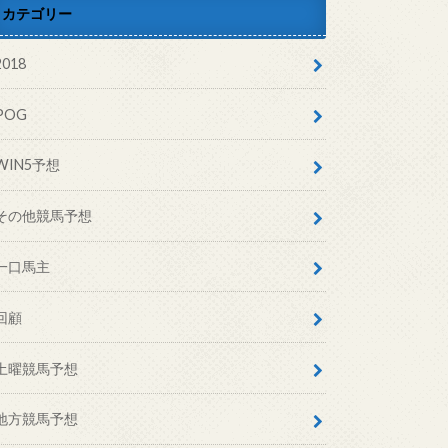
カテゴリー
2018
POG
WIN5予想
その他競馬予想
一口馬主
回顧
土曜競馬予想
地方競馬予想