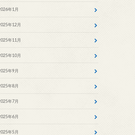
2026年1月
2025年12月
2025年11月
2025年10月
2025年9月
2025年8月
2025年7月
2025年6月
2025年5月