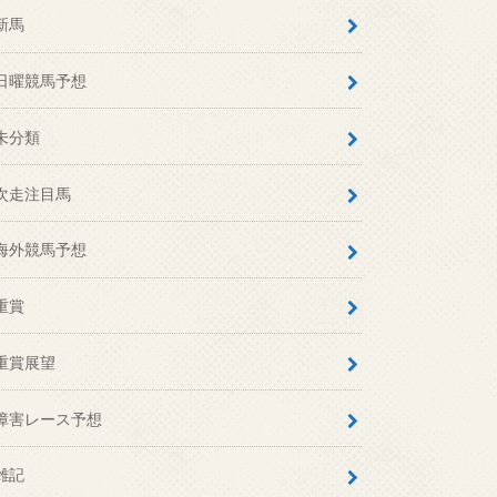
新馬
日曜競馬予想
未分類
次走注目馬
海外競馬予想
重賞
重賞展望
障害レース予想
雑記