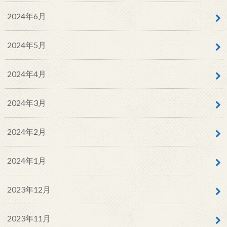
2024年6月
2024年5月
2024年4月
2024年3月
2024年2月
2024年1月
2023年12月
2023年11月