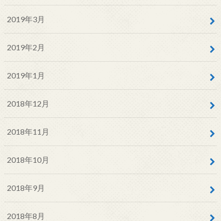
2019年3月
2019年2月
2019年1月
2018年12月
2018年11月
2018年10月
2018年9月
2018年8月