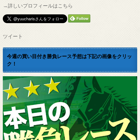
→詳しいプロフィールはこちら
ツイート
今週の買い目付き勝負レース予想は下記の画像をクリッ
ク！