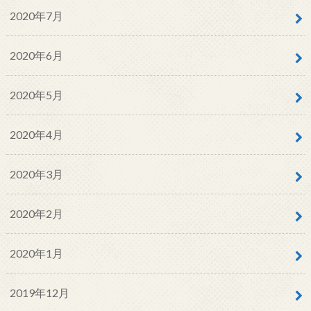
2020年7月
2020年6月
2020年5月
2020年4月
2020年3月
2020年2月
2020年1月
2019年12月