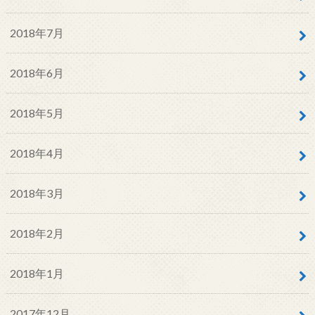
2018年7月
2018年6月
2018年5月
2018年4月
2018年3月
2018年2月
2018年1月
2017年12月