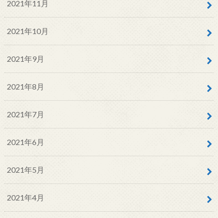
2021年11月
2021年10月
2021年9月
2021年8月
2021年7月
2021年6月
2021年5月
2021年4月