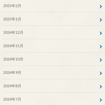
2025年2月
2025年1月
2024年12月
2024年11月
2024年10月
2024年9月
2024年8月
2024年7月