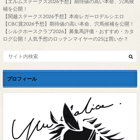
【エルムステークス2026予想】期待値の高い本命、穴馬候
補を公開！
【関越ステークス2026予想】本命レガーロデルシエロ
【CBC賞2026予想】期待値の高い本命、穴馬候補を公開！
【シルクホースクラブ2026】募集馬評価・おすすめ・カタ
ログ公開！人気予想のロッテンマイヤーの25は買いか？
プロフィール