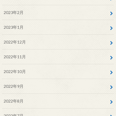
2023年2月
2023年1月
2022年12月
2022年11月
2022年10月
2022年9月
2022年8月
2022年7月