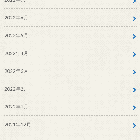
2022年6月
2022年5月
2022年4月
2022年3月
2022年2月
2022年1月
2021年12月