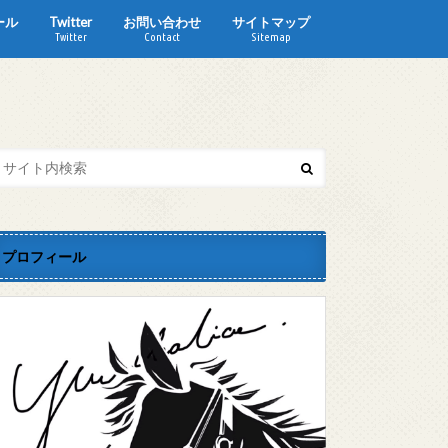
ール
Twitter
お問い合わせ
サイトマップ
Twitter
Contact
Sitemap
プロフィール