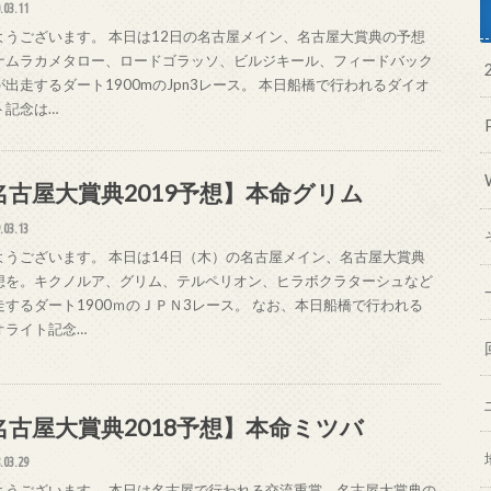
.03.11
ようございます。 本日は12日の名古屋メイン、名古屋大賞典の予想
ナムラカメタロー、ロードゴラッソ、ビルジキール、フィードバック
が出走するダート1900mのJpn3レース。 本日船橋で行われるダイオ
ト記念は…
名古屋大賞典2019予想】本命グリム
.03.13
ようございます。 本日は14日（木）の名古屋メイン、名古屋大賞典
想を。キクノルア、グリム、テルペリオン、ヒラボクラターシュなど
走するダート1900ｍのＪＰＮ3レース。 なお、本日船橋で行われる
オライト記念…
名古屋大賞典2018予想】本命ミツバ
.03.29
ようございます。 本日は名古屋で行われる交流重賞、名古屋大賞典の