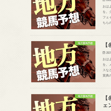
おは
を。
フェ
ちら
【
地方競馬予想
2021
おは
を。
スな
賞典
【
地方競馬予想
ェ