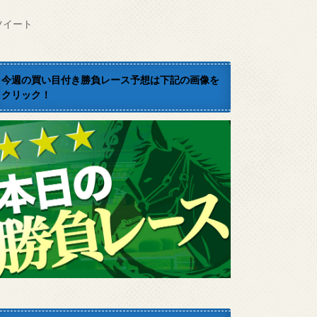
ツイート
今週の買い目付き勝負レース予想は下記の画像を
クリック！