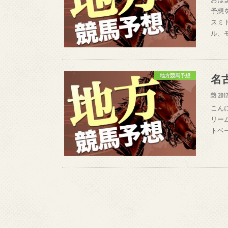
予想
スミ
ル、
名
地方競馬予想
2017
こん
リー
トベ