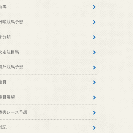
新馬
日曜競馬予想
未分類
次走注目馬
海外競馬予想
重賞
重賞展望
障害レース予想
雑記