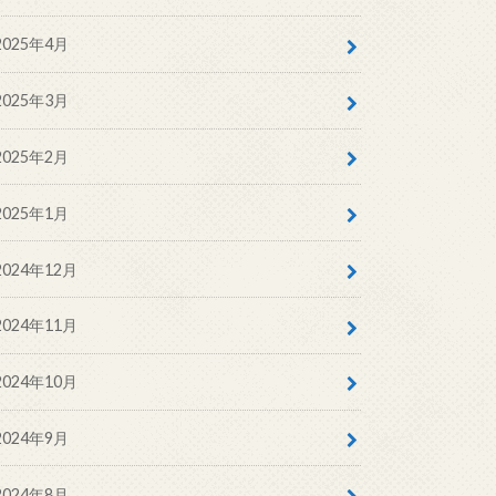
2025年4月
2025年3月
2025年2月
2025年1月
2024年12月
2024年11月
2024年10月
2024年9月
2024年8月