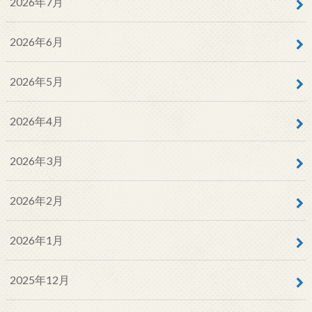
2026年7月
2026年6月
2026年5月
2026年4月
2026年3月
2026年2月
2026年1月
2025年12月