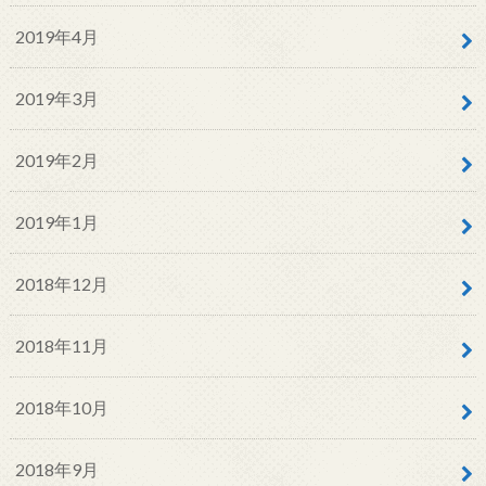
2019年4月
2019年3月
2019年2月
2019年1月
2018年12月
2018年11月
2018年10月
2018年9月