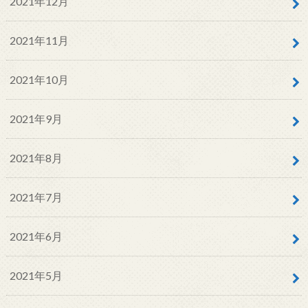
2021年12月
2021年11月
2021年10月
2021年9月
2021年8月
2021年7月
2021年6月
2021年5月