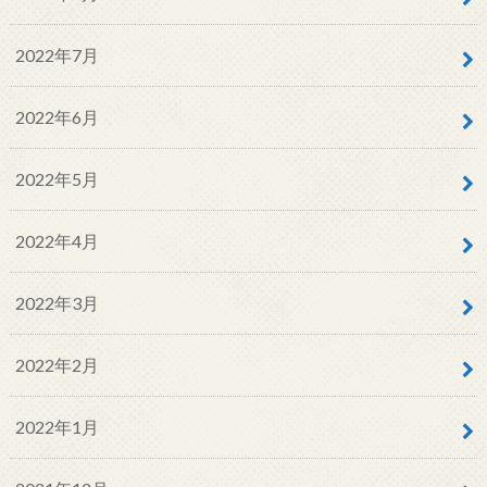
2022年7月
2022年6月
2022年5月
2022年4月
2022年3月
2022年2月
2022年1月