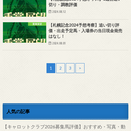
切り・調教評価
2024.08.12
重賞展望
【札幌記念2024予想考察】追い切り評
価・出走予定馬・入場券の当日現金発売
はなし！
2024.08.01
1
2
3
>
人気の記事
【キャロットクラブ2026募集馬評価】おすすめ・写真・動