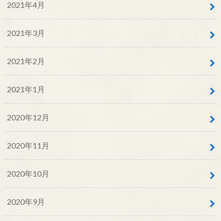
2021年4月
2021年3月
2021年2月
2021年1月
2020年12月
2020年11月
2020年10月
2020年9月