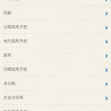
回顧
土曜競馬予想
地方競馬予想
新馬
日曜競馬予想
未分類
次走注目馬