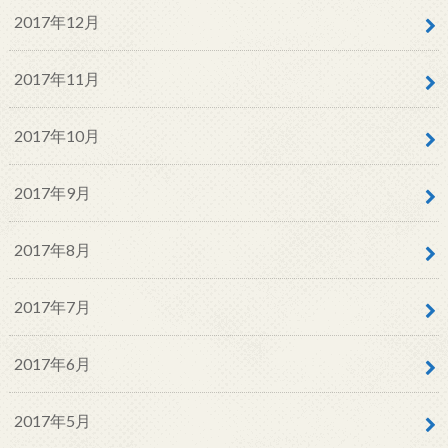
2017年12月
2017年11月
2017年10月
2017年9月
2017年8月
2017年7月
2017年6月
2017年5月