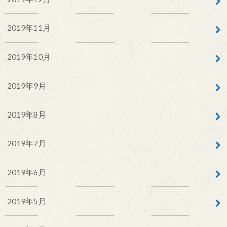
2019年11月
2019年10月
2019年9月
2019年8月
2019年7月
2019年6月
2019年5月