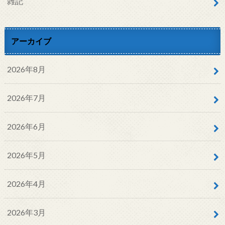
雑記
アーカイブ
2026年8月
2026年7月
2026年6月
2026年5月
2026年4月
2026年3月