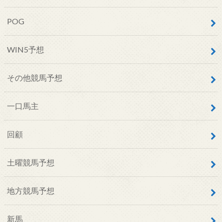
POG
WIN5予想
その他競馬予想
一口馬主
回顧
土曜競馬予想
地方競馬予想
新馬