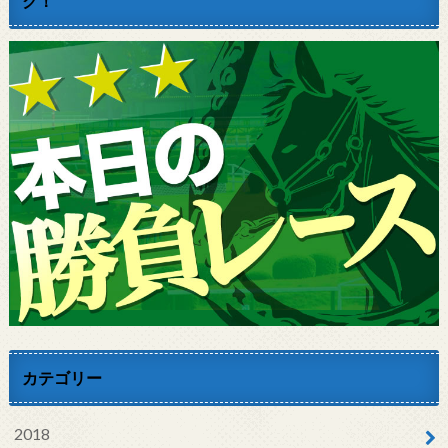
ク！
カテゴリー
2018