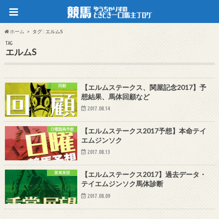
ホーム
タグ : エルムS
TAG
エルムS
回顧
【エルムステークス、関屋記念2017】予
想結果、馬体回顧など
2017.08.14
日曜競馬予想
【エルムステークス2017予想】本命テイ
エムジンソク
2017.08.13
重賞展望
【エルムステークス2017】過去データ・
テイエムジンソク馬体診断
2017.08.09