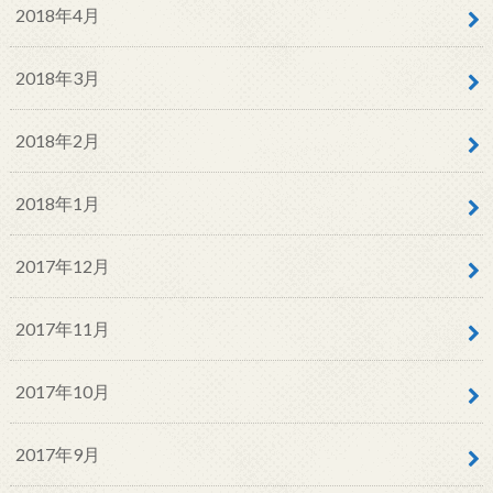
2018年4月
2018年3月
2018年2月
2018年1月
2017年12月
2017年11月
2017年10月
2017年9月