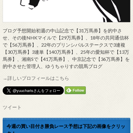
ブログ予想開始初週の中山記念で【31万馬券】を的中さ
せ、その後NHKマイルで【29万馬券】、18年の共同通信杯
で【56万馬券】、22年のプリンシパルステークスで3連複
【30万馬券】3連単【140万馬券】、25年の愛知杯で【13万
馬券】、湘南Sで【41万馬券】、中京記念で【36万馬券】を
的中させた管理人、ゆうちゃりすの競馬ブログ
→詳しいプロフィールはこちら
ツイート
今週の買い目付き勝負レース予想は下記の画像をクリッ