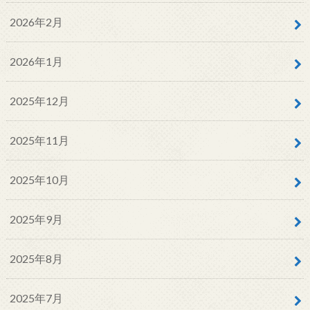
2026年2月
2026年1月
2025年12月
2025年11月
2025年10月
2025年9月
2025年8月
2025年7月