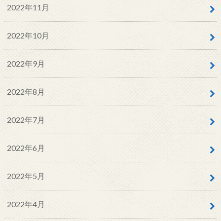
2022年11月
2022年10月
2022年9月
2022年8月
2022年7月
2022年6月
2022年5月
2022年4月