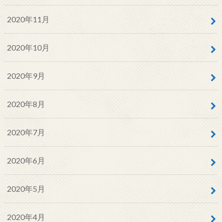
2020年11月
2020年10月
2020年9月
2020年8月
2020年7月
2020年6月
2020年5月
2020年4月