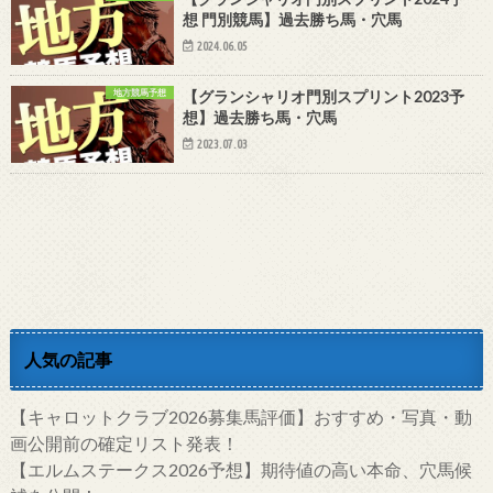
想 門別競馬】過去勝ち馬・穴馬
2024.06.05
地方競馬予想
【グランシャリオ門別スプリント2023予
想】過去勝ち馬・穴馬
2023.07.03
人気の記事
【キャロットクラブ2026募集馬評価】おすすめ・写真・動
画公開前の確定リスト発表！
【エルムステークス2026予想】期待値の高い本命、穴馬候