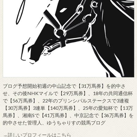
ブログ予想開始初週の中山記念で【31万馬券】を的中さ
せ、その後NHKマイルで【29万馬券】、18年の共同通信杯
で【56万馬券】、22年のプリンシパルステークスで3連複
【30万馬券】3連単【140万馬券】、25年の愛知杯で【13万
馬券】、湘南Sで【41万馬券】、中京記念で【36万馬券】を
的中させた管理人、ゆうちゃりすの競馬ブログ
→詳しいプロフィールはこちら