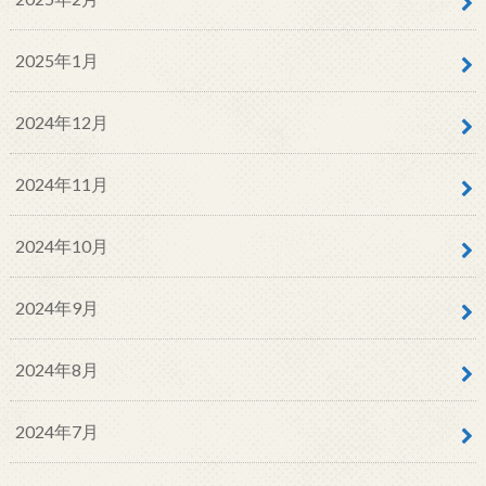
2025年1月
2024年12月
2024年11月
2024年10月
2024年9月
2024年8月
2024年7月