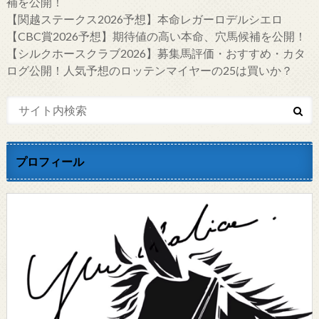
補を公開！
【関越ステークス2026予想】本命レガーロデルシエロ
【CBC賞2026予想】期待値の高い本命、穴馬候補を公開！
【シルクホースクラブ2026】募集馬評価・おすすめ・カタ
ログ公開！人気予想のロッテンマイヤーの25は買いか？
プロフィール