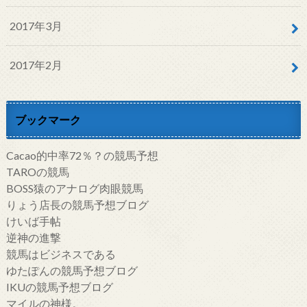
2017年3月
2017年2月
ブックマーク
Cacao的中率72％？の競馬予想
TAROの競馬
BOSS猿のアナログ肉眼競馬
りょう店長の競馬予想ブログ
けいば手帖
逆神の進撃
競馬はビジネスである
ゆたぽんの競馬予想ブログ
IKUの競馬予想ブログ
マイルの神様。