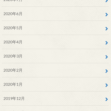
2020年6月
2020年5月
2020年4月
2020年3月
2020年2月
2020年1月
2019年12月