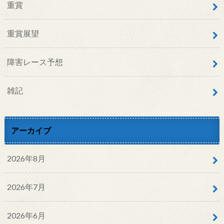
重賞
重賞展望
障害レース予想
雑記
アーカイブ
2026年8月
2026年7月
2026年6月