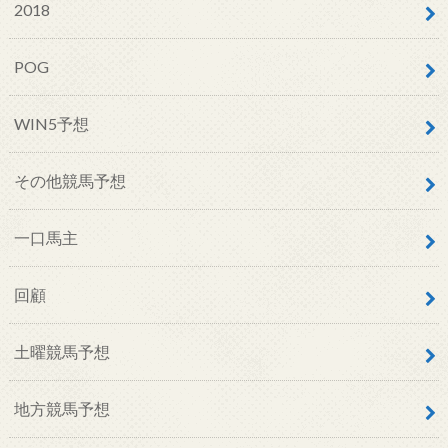
2018
POG
WIN5予想
その他競馬予想
一口馬主
回顧
土曜競馬予想
地方競馬予想