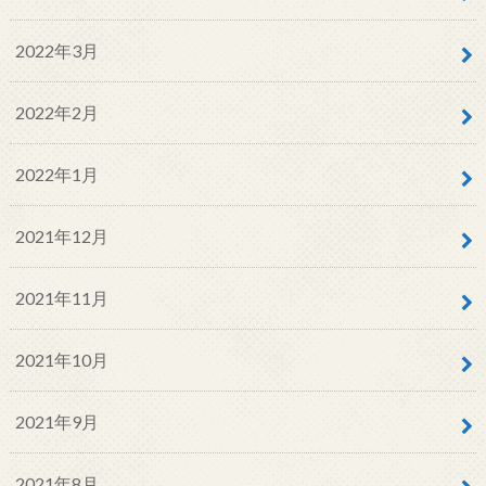
2022年3月
2022年2月
2022年1月
2021年12月
2021年11月
2021年10月
2021年9月
2021年8月