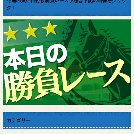
今週の買い目付き勝負レース予想は下記の画像をクリッ
ク！
カテゴリー