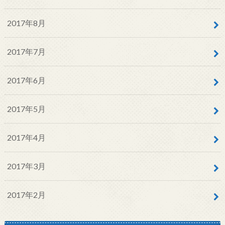
2017年8月
2017年7月
2017年6月
2017年5月
2017年4月
2017年3月
2017年2月