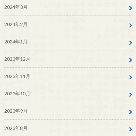
2024年3月
2024年2月
2024年1月
2023年12月
2023年11月
2023年10月
2023年9月
2023年8月