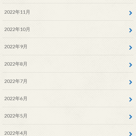
2022年11月
2022年10月
2022年9月
2022年8月
2022年7月
2022年6月
2022年5月
2022年4月