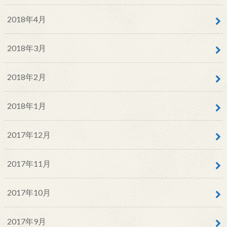
2018年4月
2018年3月
2018年2月
2018年1月
2017年12月
2017年11月
2017年10月
2017年9月