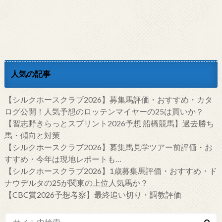
人気の記事
【シルクホースクラブ2026】募集馬評価・おすすめ・カタ
ログ公開！人気予想のロッテンマイヤーの25は買いか？
【習志野きらっとスプリント2026予想 船橋競馬】過去勝ち
馬・傾向と対策
【シルクホースクラブ2026】募集馬見学ツアー前評価・お
すすめ・今年は現地レポートも…
【シルクホースクラブ2026】1歳募集馬評価・おすすめ・ド
ナウデルタの25が関東の上位人気馬か？
【CBC賞2026予想考察】最終追い切り・調教評価