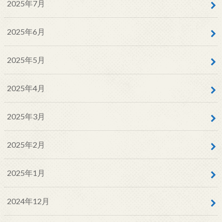
2025年7月
2025年6月
2025年5月
2025年4月
2025年3月
2025年2月
2025年1月
2024年12月