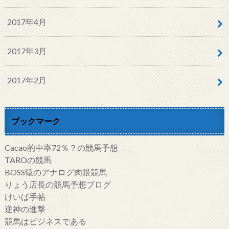
2017年4月
2017年3月
2017年2月
ブックマーク
Cacao的中率72％？の競馬予想
TAROの競馬
BOSS猿のアナログ肉眼競馬
りょう店長の競馬予想ブログ
けいば手帖
逆神の進撃
競馬はビジネスである