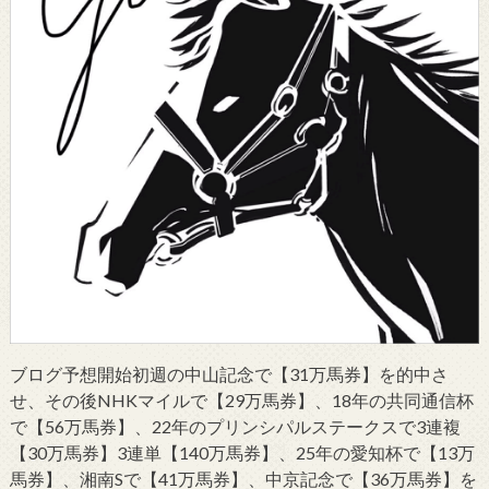
ブログ予想開始初週の中山記念で【31万馬券】を的中さ
せ、その後NHKマイルで【29万馬券】、18年の共同通信杯
で【56万馬券】、22年のプリンシパルステークスで3連複
【30万馬券】3連単【140万馬券】、25年の愛知杯で【13万
馬券】、湘南Sで【41万馬券】、中京記念で【36万馬券】を