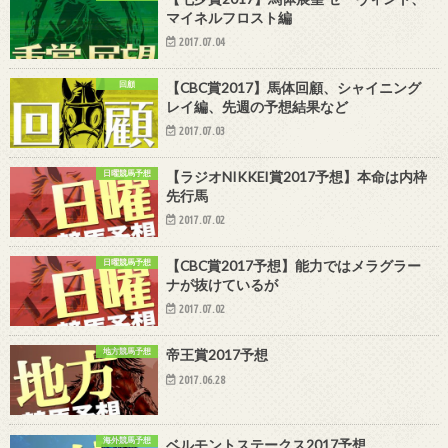
マイネルフロスト編
2017.07.04
回顧
【CBC賞2017】馬体回顧、シャイニング
レイ編、先週の予想結果など
2017.07.03
日曜競馬予想
【ラジオNIKKEI賞2017予想】本命は内枠
先行馬
2017.07.02
日曜競馬予想
【CBC賞2017予想】能力ではメラグラー
ナが抜けているが
2017.07.02
地方競馬予想
帝王賞2017予想
2017.06.28
海外競馬予想
ベルモントステークス2017予想