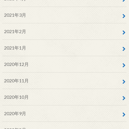
2021年3月
2021年2月
2021年1月
2020年12月
2020年11月
2020年10月
2020年9月