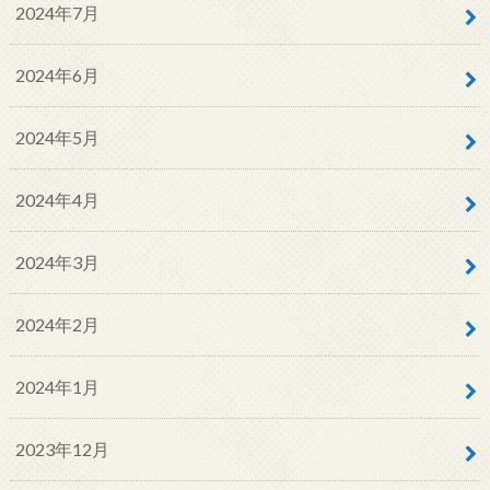
2024年7月
2024年6月
2024年5月
2024年4月
2024年3月
2024年2月
2024年1月
2023年12月