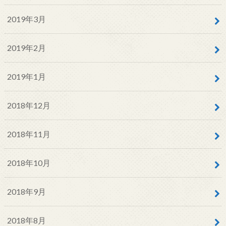
2019年3月
2019年2月
2019年1月
2018年12月
2018年11月
2018年10月
2018年9月
2018年8月