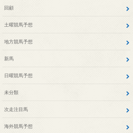
回顧
土曜競馬予想
地方競馬予想
新馬
日曜競馬予想
未分類
次走注目馬
海外競馬予想