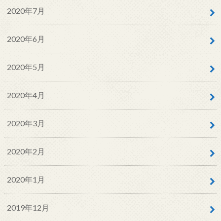
2020年7月
2020年6月
2020年5月
2020年4月
2020年3月
2020年2月
2020年1月
2019年12月