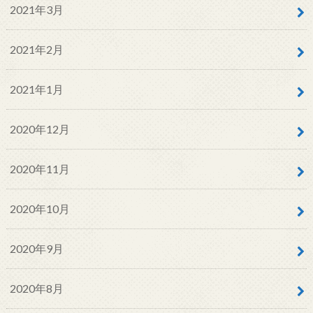
2021年3月
2021年2月
2021年1月
2020年12月
2020年11月
2020年10月
2020年9月
2020年8月