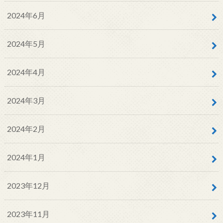
2024年6月
2024年5月
2024年4月
2024年3月
2024年2月
2024年1月
2023年12月
2023年11月