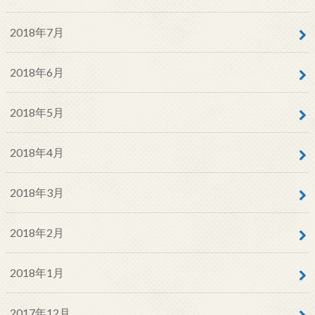
2018年7月
2018年6月
2018年5月
2018年4月
2018年3月
2018年2月
2018年1月
2017年12月