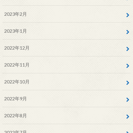
2023年2月
2023年1月
2022年12月
2022年11月
2022年10月
2022年9月
2022年8月
2022年7月