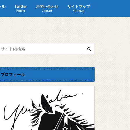
ール
Twitter
お問い合わせ
サイトマップ
Twitter
Contact
Sitemap
プロフィール