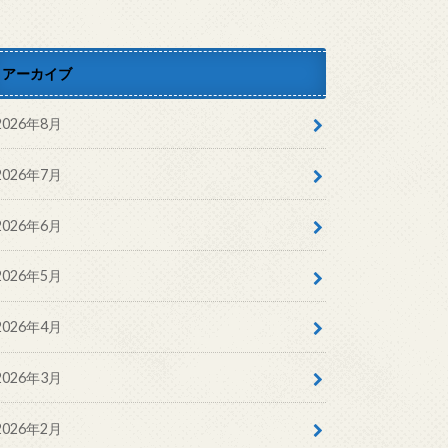
アーカイブ
2026年8月
2026年7月
2026年6月
2026年5月
2026年4月
2026年3月
2026年2月