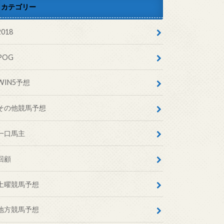
カテゴリー
2018
POG
WIN5予想
その他競馬予想
一口馬主
回顧
土曜競馬予想
地方競馬予想