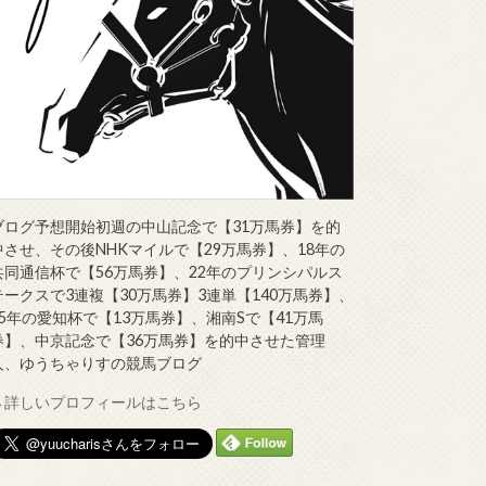
ブログ予想開始初週の中山記念で【31万馬券】を的
中させ、その後NHKマイルで【29万馬券】、18年の
共同通信杯で【56万馬券】、22年のプリンシパルス
テークスで3連複【30万馬券】3連単【140万馬券】、
25年の愛知杯で【13万馬券】、湘南Sで【41万馬
券】、中京記念で【36万馬券】を的中させた管理
人、ゆうちゃりすの競馬ブログ
→詳しいプロフィールはこちら