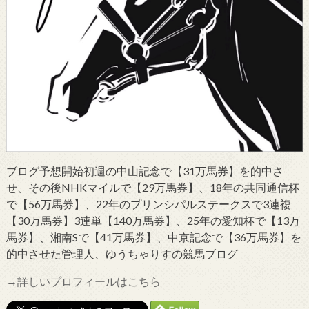
ブログ予想開始初週の中山記念で【31万馬券】を的中さ
せ、その後NHKマイルで【29万馬券】、18年の共同通信杯
で【56万馬券】、22年のプリンシパルステークスで3連複
【30万馬券】3連単【140万馬券】、25年の愛知杯で【13万
馬券】、湘南Sで【41万馬券】、中京記念で【36万馬券】を
的中させた管理人、ゆうちゃりすの競馬ブログ
→詳しいプロフィールはこちら