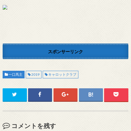
スポンサーリンク
一口馬主
2019
キャロットクラブ
コメントを残す