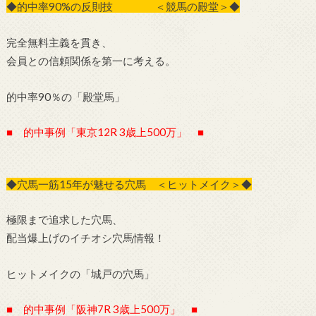
◆的中率90%の反則技 ＜競馬の殿堂＞◆
完全無料主義を貫き、
会員との信頼関係を第一に考える。
的中率90％の「殿堂馬」
■ 的中事例「東京12R 3歳上500万」 ■
◆穴馬一筋15年が魅せる穴馬 ＜ヒットメイク＞◆
極限まで追求した穴馬、
配当爆上げのイチオシ穴馬情報！
ヒットメイクの「城戸の穴馬」
■ 的中事例「阪神7R 3歳上500万」 ■