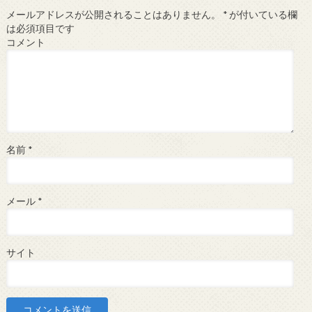
メールアドレスが公開されることはありません。
*
が付いている欄
は必須項目です
コメント
名前
*
メール
*
サイト