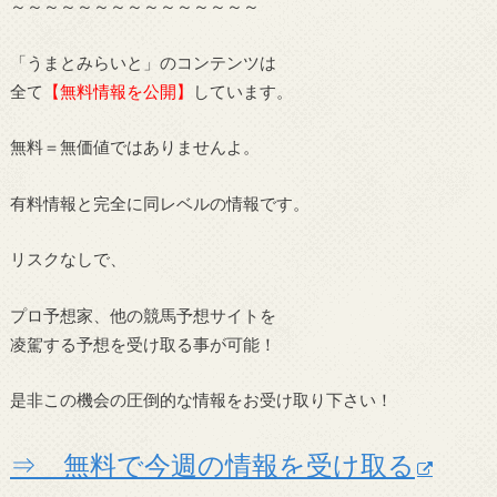
～～～～～～～～～～～～～～～
「うまとみらいと」のコンテンツは
全て
【無料情報を公開】
しています。
無料＝無価値ではありませんよ。
有料情報と完全に同レベルの情報です。
リスクなしで、
プロ予想家、他の競馬予想サイトを
凌駕する予想を受け取る事が可能！
是非この機会の圧倒的な情報をお受け取り下さい！
⇒ 無料で今週の情報を受け取る