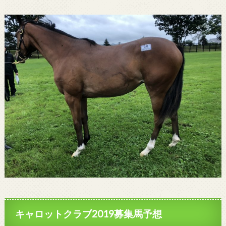
キャロットクラブ2019募集馬予想