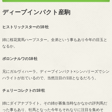
ディープインパクト産駒
ヒストリックスターの18 牡
姉に桜花賞馬ハープスター。全弟という事もあり今年の目玉と
なるか。
ポロンナルワの18 牡
兄にガルヴィハーラ。ディープインパクト×シンハリーズでシン
ハライトが出ているので、当然注目の1頭となるだろう。
チェリーコレクトの18 牡
姉にダイアナブライト。その姉が募集当時なかなかの評判馬だ
った事もあり、牡馬となった今年もそれなりに注目を集めそ