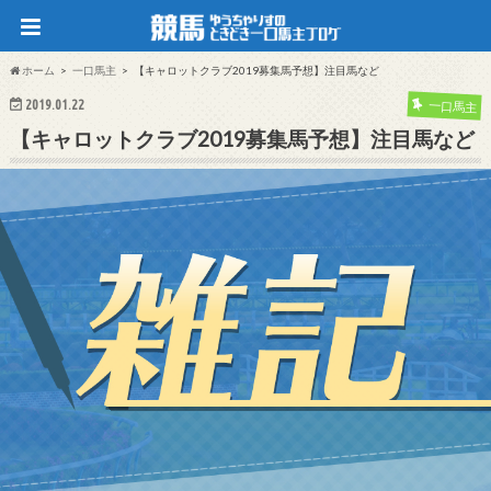
ホーム
一口馬主
【キャロットクラブ2019募集馬予想】注目馬など
2019.01.22
一口馬主
【キャロットクラブ2019募集馬予想】注目馬など