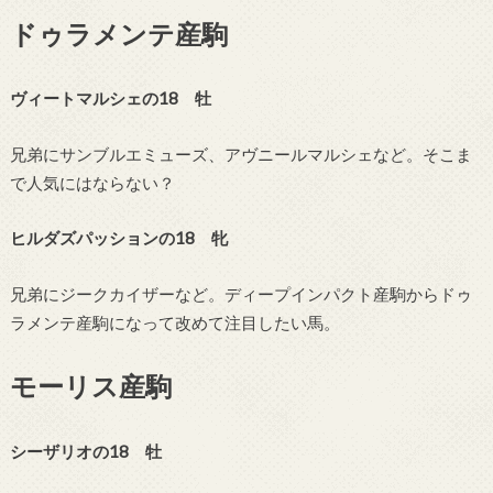
ドゥラメンテ産駒
ヴィートマルシェの18 牡
兄弟にサンブルエミューズ、アヴニールマルシェなど。そこま
で人気にはならない？
ヒルダズパッションの18 牝
兄弟にジークカイザーなど。ディープインパクト産駒からドゥ
ラメンテ産駒になって改めて注目したい馬。
モーリス産駒
シーザリオの18 牡