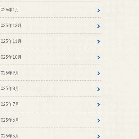
2026年1月
2025年12月
2025年11月
2025年10月
2025年9月
2025年8月
2025年7月
2025年6月
2025年5月