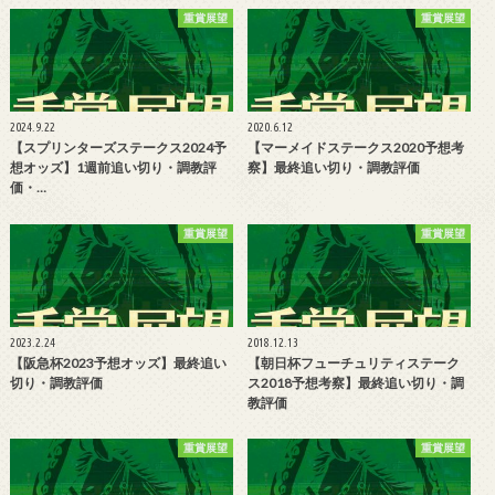
重賞展望
重賞展望
2024.9.22
2020.6.12
【スプリンターズステークス2024予
【マーメイドステークス2020予想考
想オッズ】1週前追い切り・調教評
察】最終追い切り・調教評価
価・…
重賞展望
重賞展望
2023.2.24
2018.12.13
【阪急杯2023予想オッズ】最終追い
【朝日杯フューチュリティステーク
切り・調教評価
ス2018予想考察】最終追い切り・調
教評価
重賞展望
重賞展望