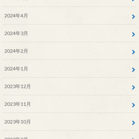
2024年4月
2024年3月
2024年2月
2024年1月
2023年12月
2023年11月
2023年10月