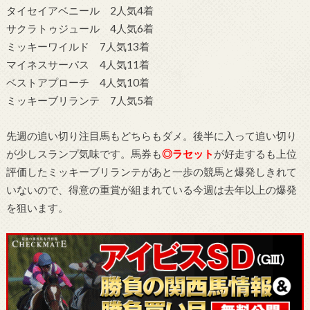
タイセイアベニール 2人気4着
サクラトゥジュール 4人気6着
ミッキーワイルド 7人気13着
マイネスサーパス 4人気11着
ベストアプローチ 4人気10着
ミッキーブリランテ 7人気5着
先週の追い切り注目馬もどちらもダメ。後半に入って追い切り
が少しスランプ気味です。馬券も
◎ラセット
が好走するも上位
評価したミッキーブリランテがあと一歩の競馬と爆発しきれて
いないので、得意の重賞が組まれている今週は去年以上の爆発
を狙います。