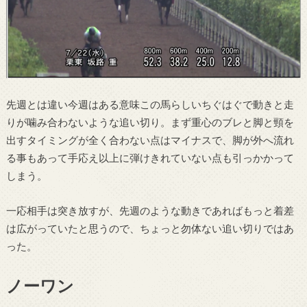
先週とは違い今週はある意味この馬らしいちぐはぐで動きと走
りが噛み合わないような追い切り。まず重心のブレと脚と頸を
出すタイミングが全く合わない点はマイナスで、脚が外へ流れ
る事もあって手応え以上に弾けきれていない点も引っかかって
しまう。
一応相手は突き放すが、先週のような動きであればもっと着差
は広がっていたと思うので、ちょっと勿体ない追い切りではあ
った。
ノーワン