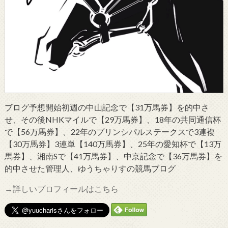
ブログ予想開始初週の中山記念で【31万馬券】を的中さ
せ、その後NHKマイルで【29万馬券】、18年の共同通信杯
で【56万馬券】、22年のプリンシパルステークスで3連複
【30万馬券】3連単【140万馬券】、25年の愛知杯で【13万
馬券】、湘南Sで【41万馬券】、中京記念で【36万馬券】を
的中させた管理人、ゆうちゃりすの競馬ブログ
→詳しいプロフィールはこちら