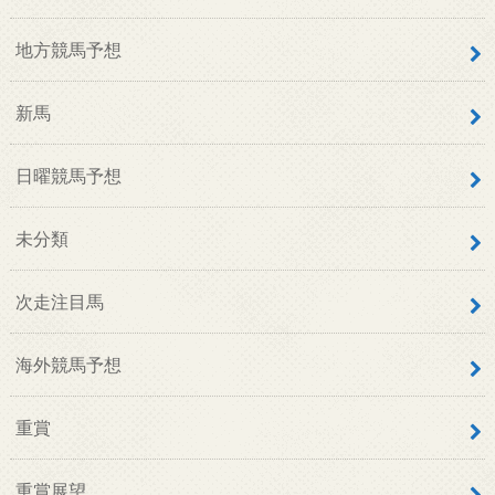
地方競馬予想
新馬
日曜競馬予想
未分類
次走注目馬
海外競馬予想
重賞
重賞展望