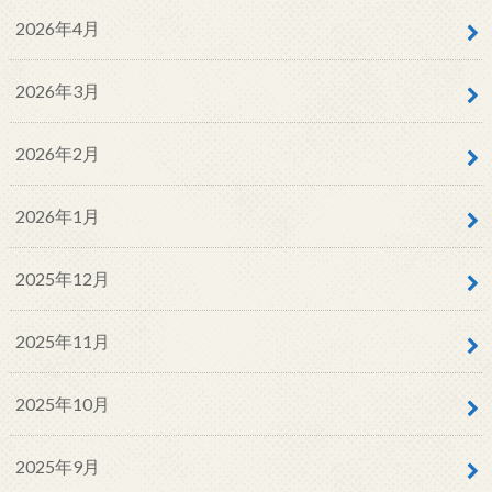
2026年4月
2026年3月
2026年2月
2026年1月
2025年12月
2025年11月
2025年10月
2025年9月