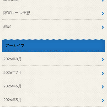
障害レース予想
雑記
アーカイブ
2026年8月
2026年7月
2026年6月
2026年5月