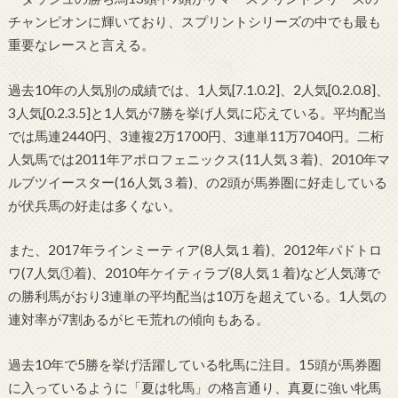
チャンピオンに輝いており、スプリントシリーズの中でも最も
重要なレースと言える。
過去10年の人気別の成績では、1人気[7.1.0.2]、2人気[0.2.0.8]、
3人気[0.2.3.5]と1人気が7勝を挙げ人気に応えている。平均配当
では馬連2440円、3連複2万1700円、3連単11万7040円。二桁
人気馬では2011年アポロフェニックス(11人気３着)、2010年マ
ルブツイースター(16人気３着)、の2頭が馬券圏に好走している
が伏兵馬の好走は多くない。
また、2017年ラインミーティア(8人気１着)、2012年パドトロ
ワ(7人気①着)、2010年ケイティラブ(8人気１着)など人気薄で
の勝利馬がおり3連単の平均配当は10万を超えている。1人気の
連対率が7割あるがヒモ荒れの傾向もある。
過去10年で5勝を挙げ活躍している牝馬に注目。15頭が馬券圏
に入っているように「夏は牝馬」の格言通り、真夏に強い牝馬