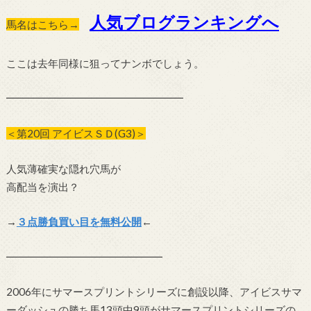
人気ブログランキングへ
馬名はこちら→
ここは去年同様に狙ってナンボでしょう。
━━━━━━━━━━━━━━━━━
＜第20回 アイビスＳＤ(G3)＞
人気薄確実な隠れ穴馬が
高配当を演出？
→
３点勝負買い目を無料公開
←
━━━━━━━━━━━━━━━
2006年にサマースプリントシリーズに創設以降、アイビスサマ
ーダッシュの勝ち馬13頭中9頭がサマースプリントシリーズの