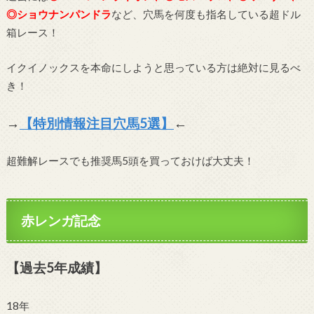
◎ショウナンパンドラ
など、穴馬を何度も指名している超ドル
箱レース！
イクイノックスを本命にしようと思っている方は絶対に見るべ
き！
→
【特別情報注目穴馬5選】
←
超難解レースでも推奨馬5頭を買っておけば大丈夫！
赤レンガ記念
【過去5年成績】
18年