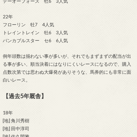
テーオーフォース 牡6 3人気
22年
フローリン 牡7 4人気
トレイントレイン 牡6 3人気
バンカブルスター セ6 6人気
例年頭数は揃わない事が多いが、それでもまずまずの配当が出
る事が多い、順当決着にはなりにくいレースになるので、購入
点数次第では思わぬ大爆発がありそうな、馬券的にも非常に面
白いレース。
【過去5年厩舎】
18年
[地] 角川秀樹
[地] 田中淳司
[地] 佐久間雅