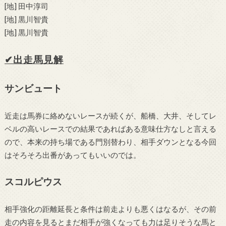
[地] 田中淳司
[地] 黒川智貴
[地] 黒川智貴
✔出走馬見解
サンビュート
近走は馬券に絡めないレースが続くが、船橋、大井、そしてレ
ベルの高いレースでの結果であればある意味仕方なしと言える
ので、本来の持ち場である門別替わり、相手ダウンとなる今回
はそろそろ出番があってもいいのでは。
スコルピウス
相手強化の距離延長と条件は前走よりも悪くはなるが、その前
走の内容を見るとまだ相手が強くなっても力は足りそうな馬と