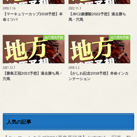
2018.7.16
2022.11.3
【マーキュリーカップ2018予想】本
【JBC2歳優駿2022予想】過去勝ち
命ミツバ
馬・穴馬
地方競馬予想
地方競馬予想
2021.12.7
2018.5.2
【勝島王冠2021予想】過去勝ち馬・
【かしわ記念2018予想】本命インカ
穴馬
ンテーション
人気の記事