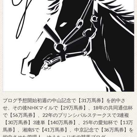
ブログ予想開始初週の中山記念で【31万馬券】を的中さ
せ、その後NHKマイルで【29万馬券】、18年の共同通信杯
で【56万馬券】、22年のプリンシパルステークスで3連複
【30万馬券】3連単【140万馬券】、25年の愛知杯で【13万
馬券】、湘南Sで【41万馬券】、中京記念で【36万馬券】を
的中させた管理人、ゆうちゃりすの競馬ブログ