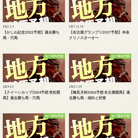
2022.5.4
2017.12.14
【かしわ記念2022予想】過去勝ち
【名古屋グランプリ2017予想】本命
馬・穴馬
クリノスターオー
地方競馬予想
地方競馬予想
2024.6.5
2026.1.29
【クイーンカップ2024予想 笠松競
【梅見月杯2026予想 名古屋競馬】過
馬】過去勝ち馬・穴馬
去勝ち馬・傾向と対策
地方競馬予想
地方競馬予想