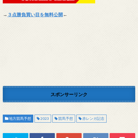
→
３点勝負買い目を無料公開
←
スポンサーリンク
地方競馬予想
2023
競馬予想
赤レンガ記念