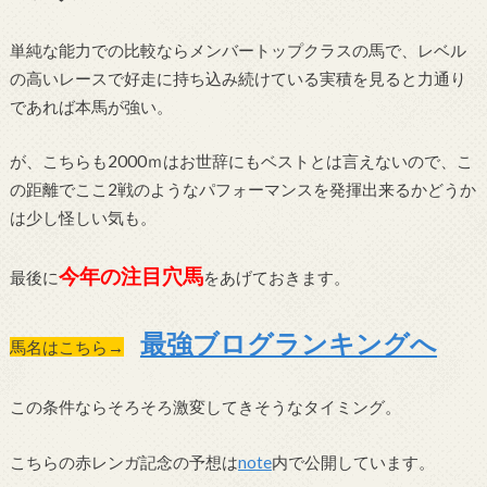
単純な能力での比較ならメンバートップクラスの馬で、レベル
の高いレースで好走に持ち込み続けている実積を見ると力通り
であれば本馬が強い。
が、こちらも2000ｍはお世辞にもベストとは言えないので、こ
の距離でここ2戦のようなパフォーマンスを発揮出来るかどうか
は少し怪しい気も。
今年の注目穴馬
最後に
をあげておきます。
最強ブログランキングへ
馬名はこちら→
この条件ならそろそろ激変してきそうなタイミング。
こちらの赤レンガ記念の予想は
note
内で公開しています。