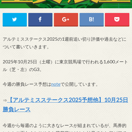
アルテミスステークス2025の1週前追い切り評価や過去などに
ついて書いていきます。
2025年10月25日（土曜）に東京競馬場で行われる1,600
メート
ル
（芝・左）のG3。
今週の勝負レース予想は
note
で公開しています。
【アルテミスステークス2025予想他】10月25日
⇒
勝負レース
今週から毎週のように大きなレースが組まれているが、馬券的