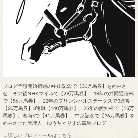
ブログ予想開始初週の中山記念で【31万馬券】を的中さ
せ、その後NHKマイルで【29万馬券】、18年の共同通信杯
で【56万馬券】、22年のプリンシパルステークスで3連複
【30万馬券】3連単【140万馬券】、25年の愛知杯で【13万
馬券】、湘南Sで【41万馬券】、中京記念で【36万馬券】を
的中させた管理人、ゆうちゃりすの競馬ブログ
→詳しいプロフィールはこちら