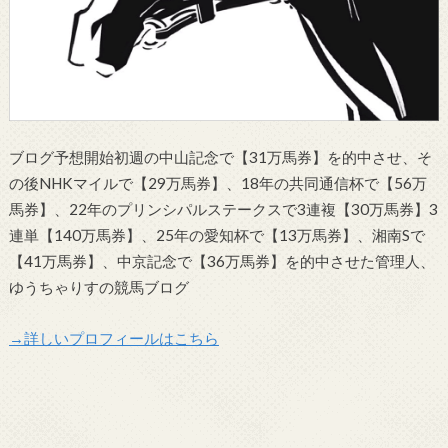
ブログ予想開始初週の中山記念で【31万馬券】を的中させ、そ
の後NHKマイルで【29万馬券】、18年の共同通信杯で【56万
馬券】、22年のプリンシパルステークスで3連複【30万馬券】3
連単【140万馬券】、25年の愛知杯で【13万馬券】、湘南Sで
【41万馬券】、中京記念で【36万馬券】を的中させた管理人、
ゆうちゃりすの競馬ブログ
→詳しいプロフィールはこちら