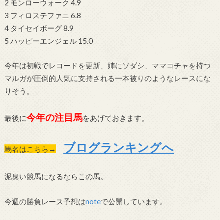
2 モンローウォーク 4.9
3 フィロステファニ 6.8
4 タイセイボーグ 8.9
5 ハッピーエンジェル 15.0
今年は初戦でレコードを更新、姉にソダシ、ママコチャを持つ
マルガが圧倒的人気に支持される一本被りのようなレースにな
りそう。
今年の注目馬
最後に
をあげておきます。
ブログランキングへ
馬名はこちら→
泥臭い競馬になるならこの馬。
今週の勝負レース予想は
note
で公開しています。