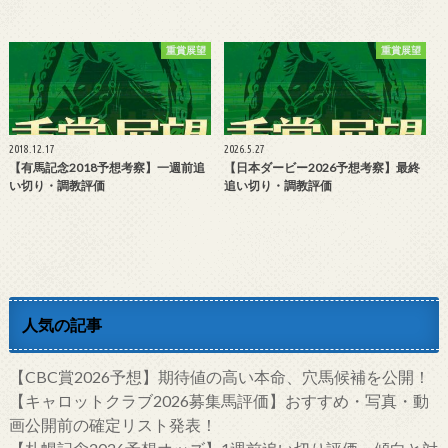
重賞展望
重賞展望
2018.12.17
2026.5.27
【有馬記念2018予想考察】一週前追
【日本ダービー2026予想考察】最終
い切り・調教評価
追い切り・調教評価
人気の記事
【CBC賞2026予想】期待値の高い本命、穴馬候補を公開！
【キャロットクラブ2026募集馬評価】おすすめ・写真・動
画公開前の確定リスト発表！