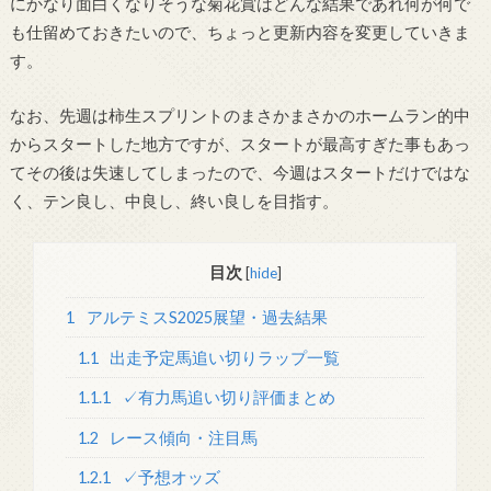
にかなり面白くなりそうな菊花賞はどんな結果であれ何が何で
も仕留めておきたいので、ちょっと更新内容を変更していきま
す。
なお、先週は柿生スプリントのまさかまさかのホームラン的中
からスタートした地方ですが、スタートが最高すぎた事もあっ
てその後は失速してしまったので、今週はスタートだけではな
く、テン良し、中良し、終い良しを目指す。
目次
[
hide
]
1
アルテミスS2025展望・過去結果
1.1
出走予定馬追い切りラップ一覧
1.1.1
✓有力馬追い切り評価まとめ
1.2
レース傾向・注目馬
1.2.1
✓予想オッズ