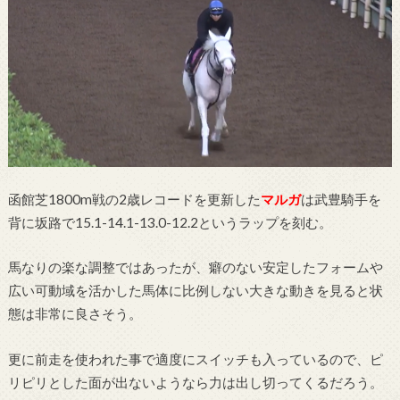
函館芝1800m戦の2歳レコードを更新した
マルガ
は武豊騎手を
背に坂路で15.1-14.1-13.0-12.2というラップを刻む。
馬なりの楽な調整ではあったが、癖のない安定したフォームや
広い可動域を活かした馬体に比例しない大きな動きを見ると状
態は非常に良さそう。
更に前走を使われた事で適度にスイッチも入っているので、ピ
リピリとした面が出ないようなら力は出し切ってくるだろう。