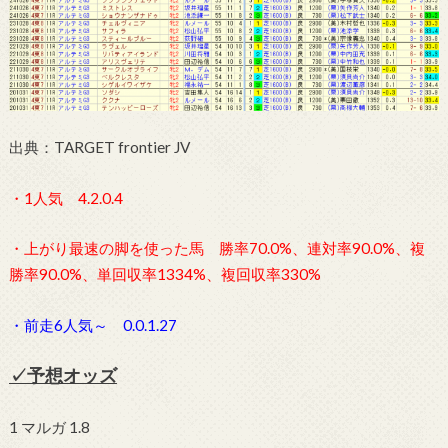
出典：TARGET frontier JV
・1人気 4.2.0.4
・上がり最速の脚を使った馬 勝率70.0%、連対率90.0%、複
勝率90.0%、単回収率1334%、複回収率330%
・前走6人気～ 0.0.1.27
✓予想オッズ
1 マルガ 1.8