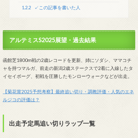
1.2.2
✓この記事を書いた人
アルテミスS2025
展望・過去結果
函館芝1800m戦の2歳レコードを更新、姉にソダシ、ママコチ
ャを持つマルガ、前走の新潟2歳ステークスで2着に入線したタ
イセイボーグ、初戦を圧勝したモンローウォークなどが出走。
【菊花賞2025予想考察】最終追い切り・調教評価
・人気のエネ
ルジコの評価は？
出走予定馬追い切りラップ一覧