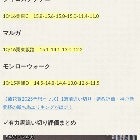
10/16栗東C 15.8-15.6-15.8-15.0-11.4-11.0
マルガ
10/16栗東坂路 15.1-14.1-13.0-12.2
モンローウォーク
10/15美浦D 14.5-14.8-14.4-13.8-12.6-11.5
【菊花賞2025予想オッズ】1週前追い切り・調教評価・
神戸新
聞杯の勝ち馬エリキングが出走！
✓有力馬追い切り評価まとめ