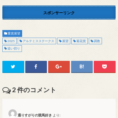
スポンサーリンク
重賞展望
2025
アルテミスステークス
展望
菊花賞
調教
追い切り
2
件のコメント
通りすがりの競馬好き
より: