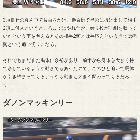
3頭併せの真ん中で負荷をかけ、勝負所で早めに抜け出して相手
2頭に併入というところまではやれたが、乗り役が手綱を取って
いたという事を考えるとその相手2頭とは手応えという点では劣
勢という追い切りになる。
それでもまだまだ馬体に余裕があり、前半から身体を大きく持
て余しているような動きでもあったので、このひと追いで馬体
が引き締まってくるようなら動きも大きく変わってくるだろ
う。
ダノンマッキンリー