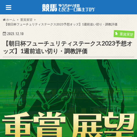
ホーム
重賞展望
【朝日杯フューチュリティステークス2023予想オッズ】1週前追い切り・調教評価
2023.12.10
重賞展望
【朝日杯フューチュリティステークス2023予想オ
ッズ】1週前追い切り・調教評価