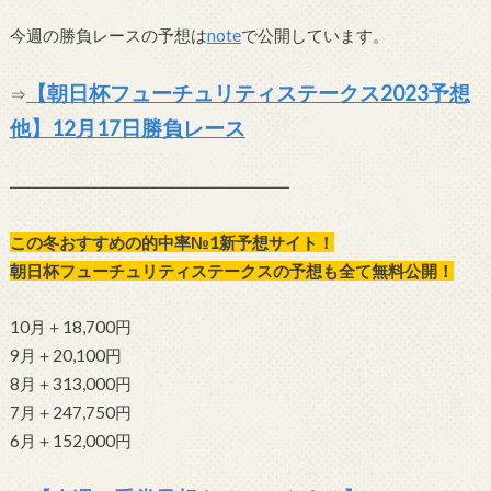
今週の勝負レースの予想は
note
で公開しています。
【朝日杯フューチュリティステークス2023予想
⇒
他】12月17日勝負レース
━━━━━━━━━━━━━━━━━
この冬おすすめの的中率№1新予想サイト！
朝日杯フューチュリティステークスの予想も全て無料公開！
10月＋18,700円
9月＋20,100円
8月＋313,000円
7月＋247,750円
6月＋152,000円