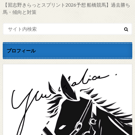
【習志野きらっとスプリント2026予想 船橋競馬】過去勝ち
馬・傾向と対策
プロフィール