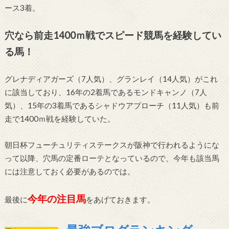
ース3着。
穴なら前走1400ｍ戦でスピード競馬を経験してい
る馬！
グレナディアガーズ（7人気）、グランレイ（14人気）がこれ
に該当しており、16年の2着馬であるモンドキャンノ（7人
気）、15年の3着馬であるシャドウアプローチ（11人気）も前
走で1400ｍ戦を経験していた。
朝日杯フューチュリティステークスが阪神で行われるようにな
って以降、穴馬の定番ローテとなっているので、今年も該当馬
には注意しておく必要があるのでは。
今年の注目馬
最後に
をあげておきます。