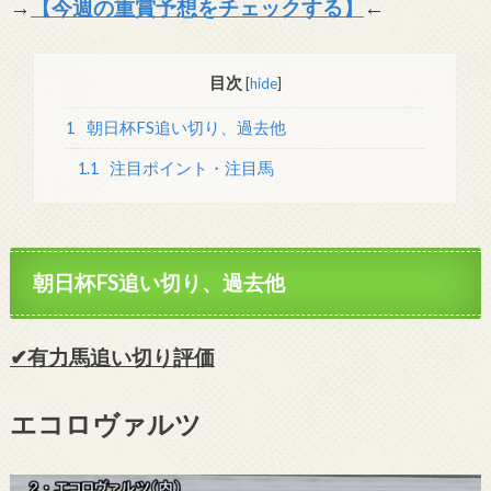
→
【今週の重賞予想をチェックする】
←
目次
[
hide
]
1
朝日杯FS追い切り、過去他
1.1
注目ポイント・注目馬
朝日杯FS追い切り、過去他
✔有力馬追い切り評価
エコロヴァルツ