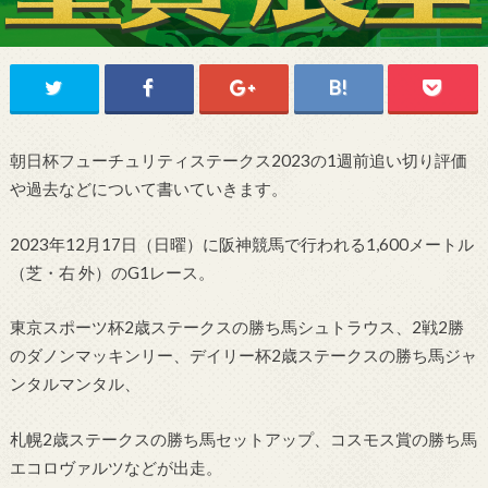
朝日杯フューチュリティステークス2023の1週前追い切り評価
や過去などについて書いていきます。
2023年12月17日（日曜）に阪神競馬で行われる1,600
メートル
（芝・右 外）のG1レース。
東京スポーツ杯2歳ステークスの勝ち馬シュトラウス、2戦2勝
のダノンマッキンリー、デイリー杯2歳ステークスの勝ち馬ジャ
ンタルマンタル、
札幌2歳ステークスの勝ち馬セットアップ、コスモス賞の勝ち馬
エコロヴァルツなどが出走。