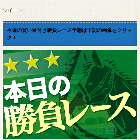
ツイート
今週の買い目付き勝負レース予想は下記の画像をクリッ
ク！