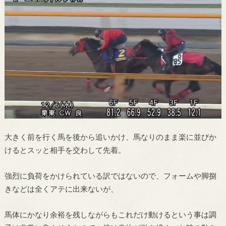
大きく前を行く馬を後から追いかけ、馬なりのまま楽に並びか
けるとスッと相手を交わして先着。
強烈に負荷をかけられている訳ではないので、フォームや脚捌
きなどは全くアテに出来ないが、
馬体にかなり余裕を残しながらもこれだけ動けるという事は調