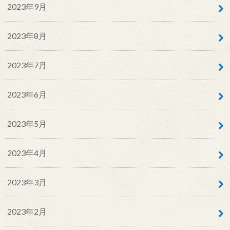
2023年9月
2023年8月
2023年7月
2023年6月
2023年5月
2023年4月
2023年3月
2023年2月