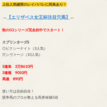
上位人気確実のレイパパレに死角あり！
→
【エリザベス女王杯注目穴馬】
←
秋のG1シリーズ完全的中でスタート！
スプリンターズS
◎ピクシーナイト（3人気）
穴シヴァージ（10人気）
3連単 3万8610円
3連複 9050円
馬連 890円
使い方は自由自在！
競争馬のプロが教える馬券候補5頭