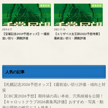
重賞展望
重賞展望
2019.6.17
2022.11.10
【宝塚記念2019予想オッズ】一週前
【エリザベス女王杯2022予想考察】
追い切り・調教評価
最終追い切り・調教評価
人気の記事
【札幌記念2026予想オッズ】1週前追い切り評価・傾向と対
策
【CBC賞2026予想】期待値の高い本命、穴馬候補を公開！
【キャロットクラブ2026募集馬評価】おすすめ・写真・動
画公開前の確定リスト発表！