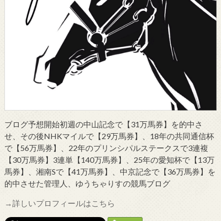
ブログ予想開始初週の中山記念で【31万馬券】を的中さ
せ、その後NHKマイルで【29万馬券】、18年の共同通信杯
で【56万馬券】、22年のプリンシパルステークスで3連複
【30万馬券】3連単【140万馬券】、25年の愛知杯で【13万
馬券】、湘南Sで【41万馬券】、中京記念で【36万馬券】を
的中させた管理人、ゆうちゃりすの競馬ブログ
→詳しいプロフィールはこちら