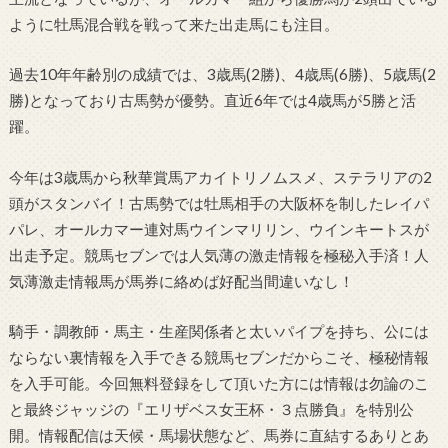
ように牡馬混合戦を戦って来た出走馬にも注目。
過去10年年齢別の成績では、3歳馬(2勝)、4歳馬(6勝)、5歳馬(2
勝)となっており古馬勢が優勢。直近6年では4歳馬が5勝と活
躍。
今年は3歳馬から秋華賞馬アカイトリノムスメ、ステラリアの2
頭がスタンバイ！古馬勢では牡馬相手の大阪杯を制したレイパ
パレ、オールカマー連対馬ウインマリリン、ウインキートスが
出走予定。競馬セブンでは人気薄の激走情報を極秘入手済！人
気薄激走情報馬が馬券に絡めば好配当間違いなし！
騎手・調教師・馬主・生産関係者と太いパイプを持ち、公には
ならない裏情報を入手できる競馬セブンだからこそ、極秘情報
を入手可能。今回無料登録をして頂いた方には情報は勿論のこ
と最終ジャッジの『エリザベス女王杯・３点勝負』を特別公
開。情報配信は天候・馬場状態など、馬券に直結するありとあ