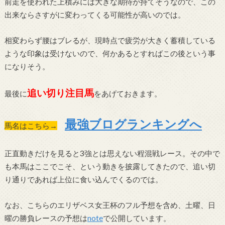
前走を使われた上積みには大きな期待が持てそうなので、この
出来ならさすがに変わってくる可能性が高いのでは。
相変わらず腰はブレるが、現時点で疲労が大きく蓄積している
ような印象は受けないので、何かあるとすればこの後という事
になりそう。
追い切り注目馬
最後に
をあげておきます。
最強ブログランキングへ
馬名はこちら→
正直動きだけを見ると3強とは思えない程混戦レース。その中で
も本馬はここでこそ、という動きを披露してきたので、追い切
り通りであれば上位に食い込んでくるのでは。
なお、こちらのエリザベス女王杯のフル予想を含め、土曜、日
曜の勝負レースの予想は
note
で公開しています。