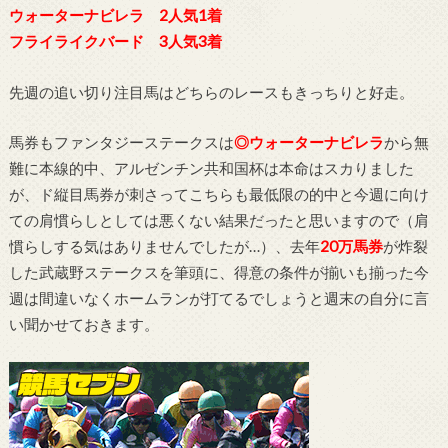
ウォーターナビレラ 2人気1着
フライライクバード 3人気3着
先週の追い切り注目馬はどちらのレースもきっちりと好走。
馬券もファンタジーステークスは
◎ウォーターナビレラ
から無
難に本線的中、アルゼンチン共和国杯は本命はスカりました
が、ド縦目馬券が刺さってこちらも最低限の的中と今週に向け
ての肩慣らしとしては悪くない結果だったと思いますので（肩
慣らしする気はありませんでしたが…）、去年
20万馬券
が炸裂
した武蔵野ステークスを筆頭に、得意の条件が揃いも揃った今
週は間違いなくホームランが打てるでしょうと週末の自分に言
い聞かせておきます。