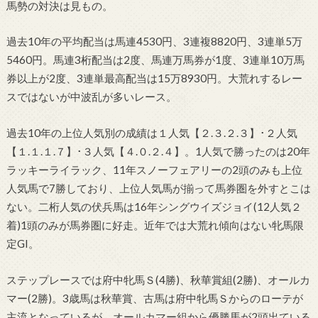
馬勢の対決は見もの。
過去10年の平均配当は馬連4530円、3連複8820円、3連単5万
5460円。馬連3桁配当は2度、馬連万馬券が1度、3連単10万馬
券以上が2度、3連単最高配当は15万8930円。大荒れするレー
スではないが中波乱が多いレース。
過去10年の上位人気別の成績は１人気【２.３.２.３】･２人気
【１.１.１.７】･３人気【４.０.２.４】。1人気で勝ったのは20年
ラッキーライラック、11年スノーフェアリーの2頭のみも上位
人気馬で7勝しており、上位人気馬が揃って馬券圏を外すとこは
ない。二桁人気の伏兵馬は16年シングウイズジョイ(12人気２
着)1頭のみが馬券圏に好走。近年では大荒れ傾向はない牝馬限
定GI。
ステップレースでは府中牝馬Ｓ(4勝)、秋華賞組(2勝)、オールカ
マー(2勝)。3歳馬は秋華賞、古馬は府中牝馬Ｓからのローテが
主流となっているが、オールカマー組から優勝馬が2頭出ている