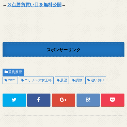
→
３点勝負買い目を無料公開
←
スポンサーリンク
重賞展望
2021
エリザベス女王杯
展望
調教
追い切り