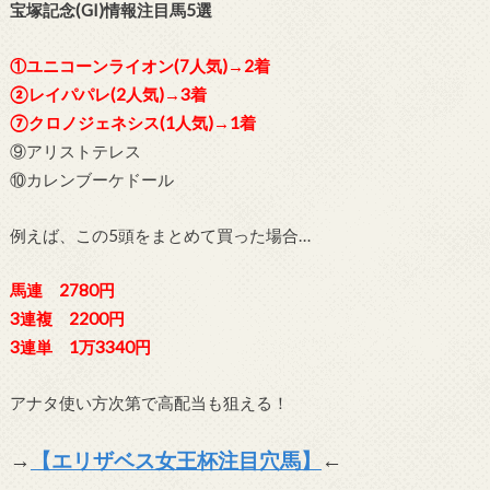
宝塚記念(GI)情報注目馬5選
①ユニコーンライオン(7人気)→2着
②レイパパレ(2人気)→3着
⑦クロノジェネシス(1人気)→1着
⑨アリストテレス
⑩カレンブーケドール
例えば、この5頭をまとめて買った場合…
馬連 2780円
3連複 2200円
3連単 1万3340円
アナタ使い方次第で高配当も狙える！
→
【エリザベス女王杯注目穴馬】
←