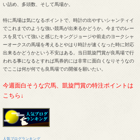
い詰め、多頭数、そして馬場か。
特に馬場は気になるポイントで、時計の出やすいシャンティイ
でこれまでのような強い競馬が出来るかどうか。今までのレー
スを見ていて強いと感じたキングジョージや前走のヨークシャ
ーオークスの馬場を考えるとやはり時計が速くなった時に対応
出来るかどうかという不安はある。当日凱旋門賞が良馬場で行
われる事になるとすれば馬券的には非常に面白くなりそうなの
でここは何が何でも良馬場での開催を願いたい。
今週面白そうな穴馬、凱旋門賞の特注ポイントは
こちら↓
人気ブログランキング