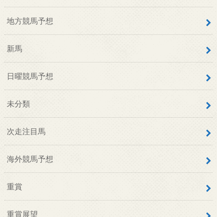
地方競馬予想
新馬
日曜競馬予想
未分類
次走注目馬
海外競馬予想
重賞
重賞展望