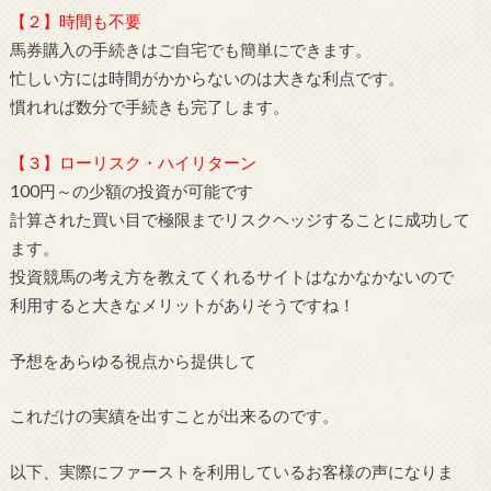
【２】時間も不要
馬券購入の手続きはご自宅でも簡単にできます。
忙しい方には時間がかからないのは大きな利点です。
慣れれば数分で手続きも完了します。
【３】ローリスク・ハイリターン
100円～の少額の投資が可能です
計算された買い目で極限までリスクヘッジすることに成功して
ます。
投資競馬の考え方を教えてくれるサイトはなかなかないので
利用すると大きなメリットがありそうですね！
予想をあらゆる視点から提供して
これだけの実績を出すことが出来るのです。
以下、実際にファーストを利用しているお客様の声になりま