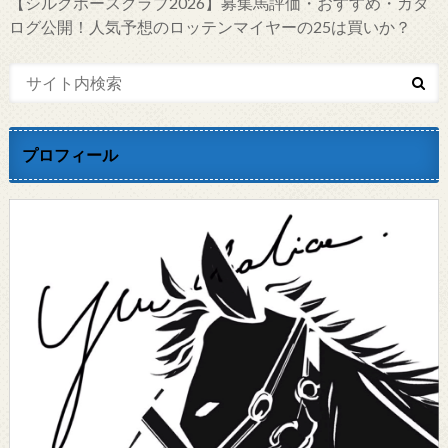
【シルクホースクラブ2026】募集馬評価・おすすめ・カタ
ログ公開！人気予想のロッテンマイヤーの25は買いか？
プロフィール