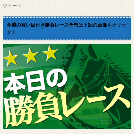
ツイート
今週の買い目付き勝負レース予想は下記の画像をクリッ
ク！