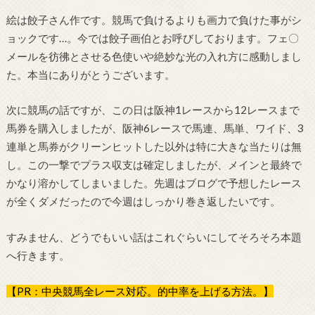
絵は餃子さん作です。競馬で負けるよりも画力で負けた事がシ
ョックです…。今では餃子画伯とお呼びしております。フェ〇
メールを彷彿とさせる色使いや絶妙な光の入れ方に感動しまし
た。本当にありがとうございます。
次に競馬の話ですが、この日は阪神1レースから12レースまで
馬券を購入しましたが、阪神6レースで馬連、馬単、ワイド、3
連単と馬券がクリーンヒットした以外は特に大きな当たりは無
し。この一撃でプラス収支は確定しましたが、メインと最終で
かなり溶かしてしまいました。先週はブログで予想したレース
が全くダメだったので今週はしっかり巻き返したいです。
すみません、どうでもいい話はこれぐらいにしてそろそろ本題
へ行きます。
【PR：中央競馬全レース対応。的中率を上げる方法。】