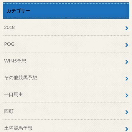
カテゴリー
2018
POG
WIN5予想
その他競馬予想
一口馬主
回顧
土曜競馬予想