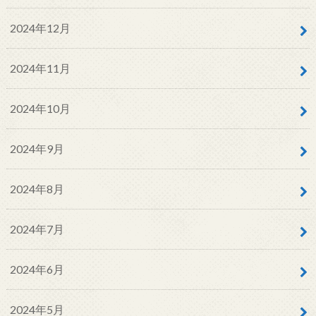
2024年12月
2024年11月
2024年10月
2024年9月
2024年8月
2024年7月
2024年6月
2024年5月