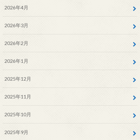
2026年4月
2026年3月
2026年2月
2026年1月
2025年12月
2025年11月
2025年10月
2025年9月