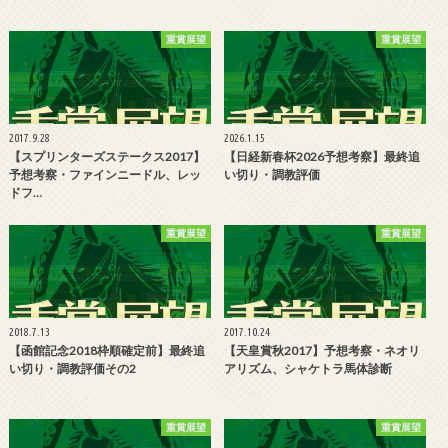
重賞展望
重賞展望
2017.9.28
2026.1.15
【スプリンターズステークス2017】
【日経新春杯2026予想考察】最終追
予想考察・ファインニードル、レッ
い切り・調教評価
ドフ…
重賞展望
重賞展望
2018.7.13
2017.10.24
【函館記念2018枠順確定前】最終追
【天皇賞秋2017】予想考察・ネオリ
い切り・調教評価その2
アリズム、シャケトラ馬体診断
重賞展望
重賞展望