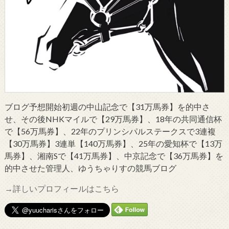
ブログ予想開始初週の中山記念で【31万馬券】を的中さ
せ、その後NHKマイルで【29万馬券】、18年の共同通信杯
で【56万馬券】、22年のプリンシパルステークスで3連複
【30万馬券】3連単【140万馬券】、25年の愛知杯で【13万
馬券】、湘南Sで【41万馬券】、中京記念で【36万馬券】を
的中させた管理人、ゆうちゃりすの競馬ブログ
→詳しいプロフィールはこちら