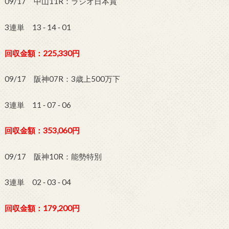
09/17 中山11R：ラジオ日本賞
3連単 13 ‐ 14 ‐ 01
回収金額：225,330円
09/17 阪神07R：3歳上500万下
3連単 11 ‐ 07 ‐ 06
回収金額：353,060円
09/17 阪神10R：能勢特別
3連単 02 ‐ 03 ‐ 04
回収金額：179,200円