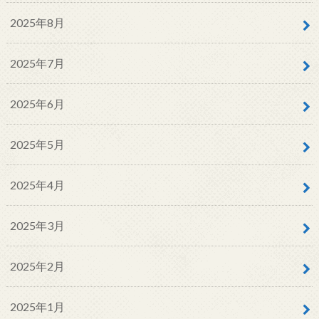
2025年8月
2025年7月
2025年6月
2025年5月
2025年4月
2025年3月
2025年2月
2025年1月