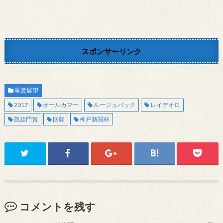
スポンサーリンク
重賞展望
2017
オールカマー
ルージュバック
レイデオロ
凱旋門賞
回顧
神戸新聞杯
コメントを残す