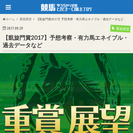
ホーム
重賞展望
【凱旋門賞2017】予想考察・有力馬エネイブル・過去データなど
2017.09.29
重賞展望
【凱旋門賞2017】予想考察・有力馬エネイブル・
過去データなど