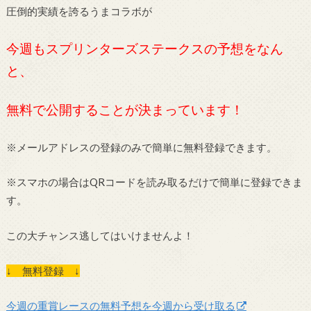
圧倒的実績を誇るうまコラボが
今週もスプリンターズステークスの予想をなん
と、
無料で公開することが決まっています！
※メールアドレスの登録のみで簡単に無料登録できます。
※スマホの場合はQRコードを読み取るだけで簡単に登録できま
す。
この大チャンス逃してはいけませんよ！
↓ 無料登録 ↓
今週の重賞レースの無料予想を今週から受け取る