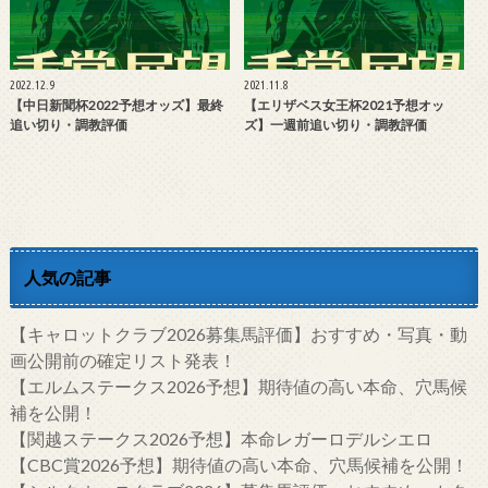
2022.12.9
2021.11.8
【中日新聞杯2022予想オッズ】最終
【エリザベス女王杯2021予想オッ
追い切り・調教評価
ズ】一週前追い切り・調教評価
人気の記事
【キャロットクラブ2026募集馬評価】おすすめ・写真・動
画公開前の確定リスト発表！
【エルムステークス2026予想】期待値の高い本命、穴馬候
補を公開！
【関越ステークス2026予想】本命レガーロデルシエロ
【CBC賞2026予想】期待値の高い本命、穴馬候補を公開！