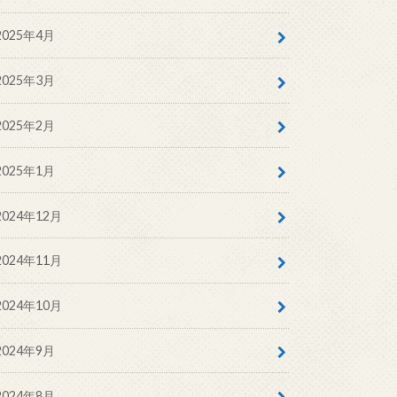
2025年4月
2025年3月
2025年2月
2025年1月
2024年12月
2024年11月
2024年10月
2024年9月
2024年8月