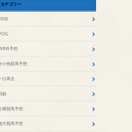
カテゴリー
2018
POG
WIN5予想
その他競馬予想
一口馬主
回顧
土曜競馬予想
地方競馬予想