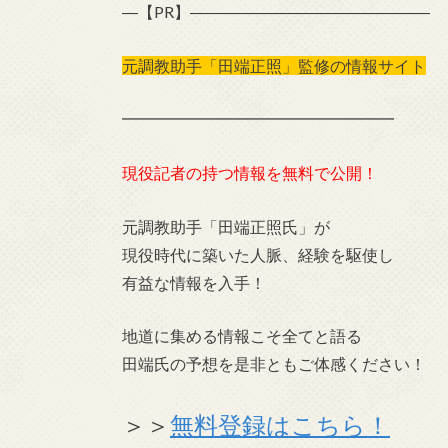
―【PR】―――――――――――――――
元調教助手「田端正照」監修の情報サイト
━━━━━━━━━━━━━━━━━
現役記者の持つ情報を無料で公開！
元調教助手「田端正照氏」が
現役時代に築いた人脈、経験を駆使し
有益な情報を入手！
地道に集める情報こそ全てと語る
田端氏の予想を是非ともご体感ください！
＞＞
無料登録はこちら！