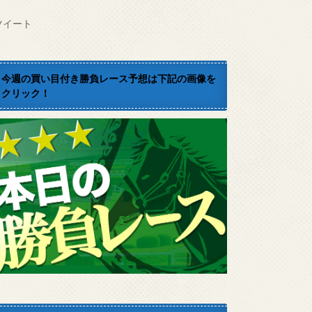
ツイート
今週の買い目付き勝負レース予想は下記の画像を
クリック！