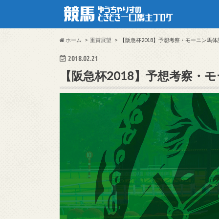
ホーム
重賞展望
【阪急杯2018】予想考察・モーニン馬体
2018.02.21
【阪急杯2018】予想考察・