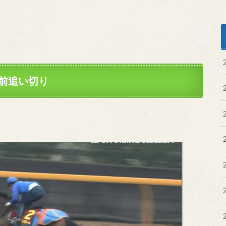
前追い切り