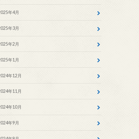
2025年4月
2025年3月
2025年2月
2025年1月
2024年12月
2024年11月
2024年10月
2024年9月
2024年8月