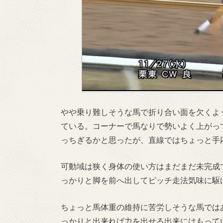
やや乗り難しそうな馬で折り合い面を欠くよ
ている。コーナーで馬なりで勢いよく上がっ
っちぎるかと思ったが、直線ではちょっと手
可動域は狭く身体の使い方はまだまだ未完成
っかりと脚を前へ出してピッチ走法気味に駆
ちょっと馬体重の維持に苦労しそうな馬では
っかりと出来れば力を出せる出来にはもって