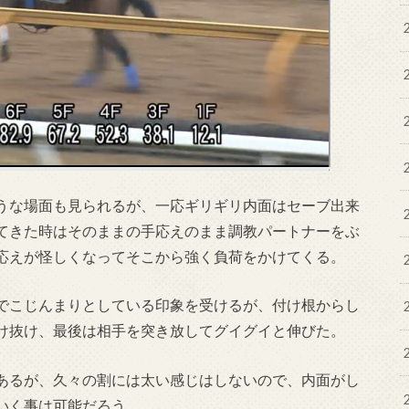
うな場面も見られるが、一応ギリギリ内面はセーブ出来
てきた時はそのままの手応えのまま調教パートナーをぶ
応えが怪しくなってそこから強く負荷をかけてくる。
でこじんまりとしている印象を受けるが、付け根からし
け抜け、最後は相手を突き放してグイグイと伸びた。
あるが、久々の割には太い感じはしないので、内面がし
いく事は可能だろう。