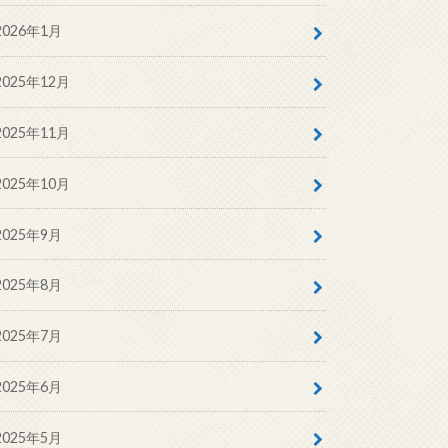
2026年1月
2025年12月
2025年11月
2025年10月
2025年9月
2025年8月
2025年7月
2025年6月
2025年5月