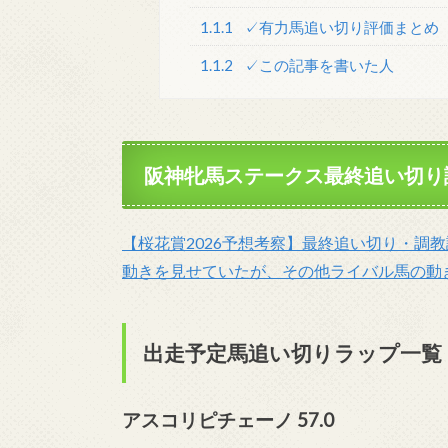
1.1.1
✓有力馬追い切り評価まとめ
1.1.2
✓この記事を書いた人
阪神牝馬ステークス最終追い切り
【桜花賞2026予想考察】最終追い切り・調
動きを見せていたが、その他ライバル馬の動
出走予定馬追い切りラップ一覧
アスコリピチェーノ 57.0