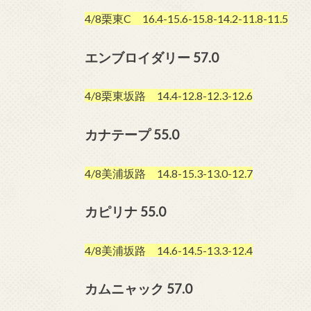
4/8栗東C 16.4-15.6-15.8-14.2-11.8-11.5
エンブロイダリー 57.0
4/8栗東坂路 14.4-12.8-12.3-12.6
カナテープ 55.0
4/8美浦坂路 14.8-15.3-13.0-12.7
カピリナ 55.0
4/8美浦坂路 14.6-14.5-13.3-12.4
カムニャック 57.0