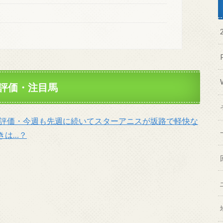
評価・注目馬
教評価・今週も先週に続いてスターアニスが坂路で軽快な
きは…？