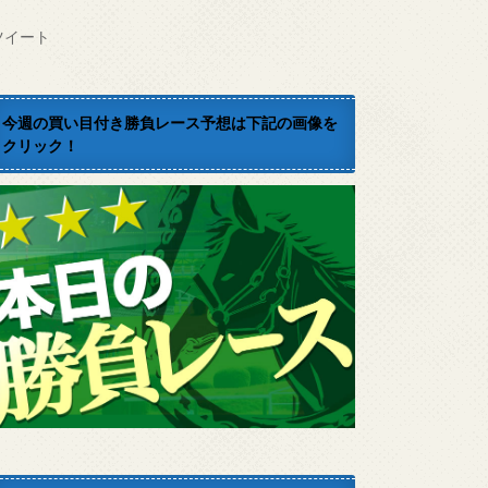
ツイート
今週の買い目付き勝負レース予想は下記の画像を
クリック！