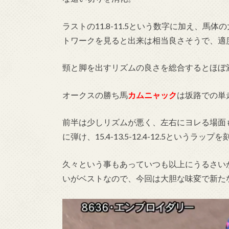
ラストの11.8-11.5という数字に加え、
トワークを見ると出来は相当良さそうで、適
頸と脚を出すリズムの良さを総合するとほぼ
オークスの勝ち馬
カムニャック
は坂路での単
前半は少しリズムが悪く、左右にヨレる場面
に弾け、15.4-13.5-12.4-12.5というラ
久々という事もあっていつも以上にうるさい
いがベストなので、今回は大胆な味変で新た