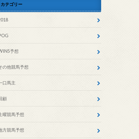
カテゴリー
2018
POG
WIN5予想
その他競馬予想
一口馬主
回顧
土曜競馬予想
地方競馬予想