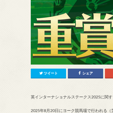
ツイート
シェア
英インターナショナルステークス2025に関
2025年8月20日にヨーク競馬場で行われる