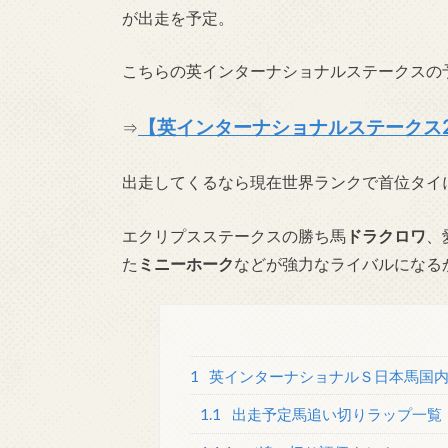
が出走を予定。
こちらの英インターナショナルステークスの
【英インターナショナルステークス2
⇒
出走してくるなら現在世界ランクで首位タイ
エクリプスステークスの勝ち馬
ドラクロワ
、
た
ミニーホーク
などが強力なライバルになる
1
英インターナショナルＳ日本馬国内
1.1
出走予定馬追い切りラップ一覧