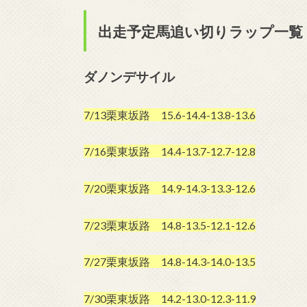
出走予定馬追い切りラップ一覧
ダノンデサイル
7/13栗東坂路 15.6-14.4-13.8-13.6
7/16栗東坂路 14.4-13.7-12.7-12.8
7/20栗東坂路 14.9-14.3-13.3-12.6
7/23栗東坂路 14.8-13.5-12.1-12.6
7/27栗東坂路 14.8-14.3-14.0-13.5
7/30栗東坂路 14.2-13.0-12.3-11.9