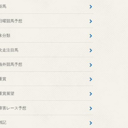
新馬
日曜競馬予想
未分類
次走注目馬
海外競馬予想
重賞
重賞展望
障害レース予想
雑記