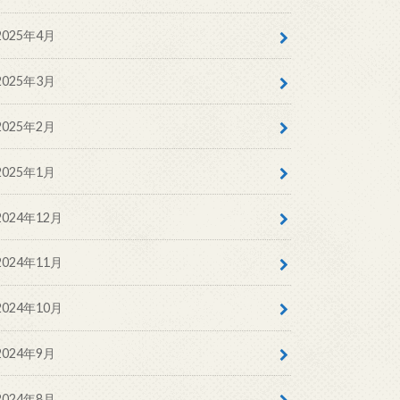
2025年4月
2025年3月
2025年2月
2025年1月
2024年12月
2024年11月
2024年10月
2024年9月
2024年8月