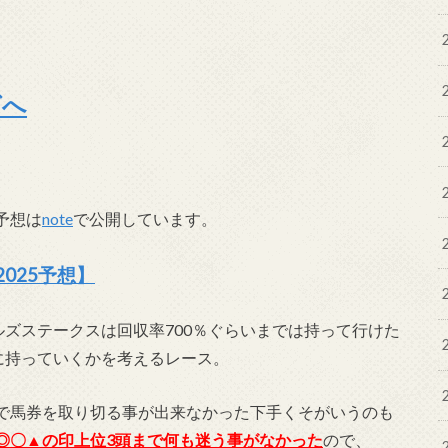
グへ
予想は
note
で公開しています。
025予想】
ルズステークスは回収率700％ぐらいまでは持って行けた
に持っていくかを考えるレース。
で馬券を取り切る事が出来なかった下手くそがいうのも
◎〇▲の印上位3頭まで何も迷う事がなかった
ので、