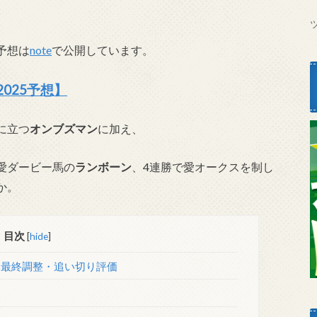
予想は
note
で公開しています。
025予想】
に立つ
オンブズマン
に加え、
愛ダービー馬の
ランボーン
、4連勝で愛オークスを制し
か。
目次
[
hide
]
最終調整・追い切り評価