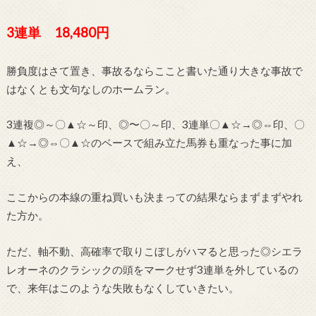
3連単 18,480円
勝負度はさて置き、事故るならここと書いた通り大きな事故で
はなくとも文句なしのホームラン。
3連複◎～〇▲☆～印、◎〜〇～印、3連単〇▲☆→◎⇔印、〇
▲☆→◎⇔〇▲☆のベースで組み立た馬券も重なった事に加
え、
ここからの本線の重ね買いも決まっての結果ならまずまずやれ
た方か。
ただ、軸不動、高確率で取りこぼしがハマると思った◎シエラ
レオーネのクラシックの頭をマークせず3連単を外しているの
で、来年はこのような失敗もなくしていきたい。