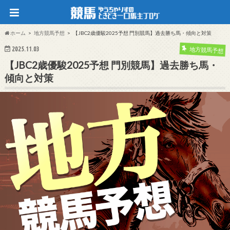
ホーム
地方競馬予想
【JBC2歳優駿2025予想 門別競馬】過去勝ち馬・傾向と対策
2025.11.03
地方競馬予想
【JBC2歳優駿2025予想 門別競馬】過去勝ち馬・
傾向と対策