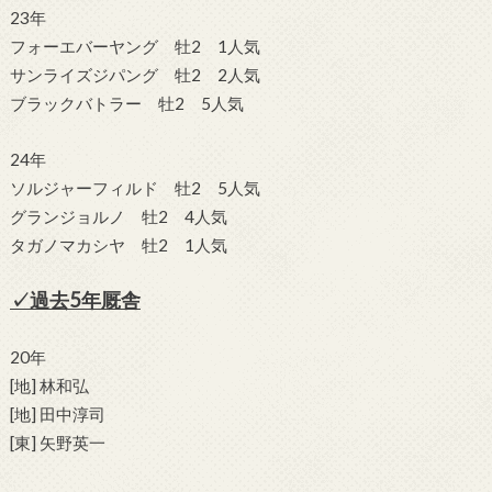
23年
フォーエバーヤング 牡2 1人気
サンライズジパング 牡2 2人気
ブラックバトラー 牡2 5人気
24年
ソルジャーフィルド 牡2 5人気
グランジョルノ 牡2 4人気
タガノマカシヤ 牡2 1人気
✓過去5年厩舎
20年
[地] 林和弘
[地] 田中淳司
[東] 矢野英一