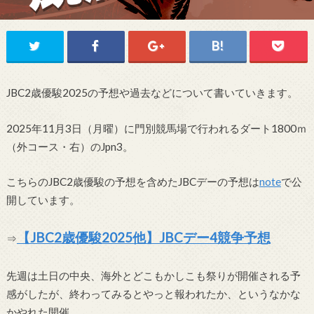
JBC2歳優駿2025の予想や過去などについて書いていきます。
2025年11月3日（月曜）に門別競馬場で行われるダート1800ｍ
（外コース・右）のJpn3。
こちらのJBC2歳優駿の予想を含めたJBCデーの予想は
note
で公
開しています。
【JBC2歳優駿2025他】JBCデー4競争予想
⇒
先週は土日の中央、海外とどこもかしこも祭りが開催される予
感がしたが、終わってみるとやっと報われたか、というなかな
かやれた開催。