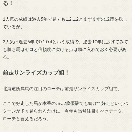
る！
1人気の成績は過去5年で見ても1.2.1.2とまずまずの成績を残し
ているが、
2人気は過去5年で0.1.0.4という成績で、過去10年に広げてみて
も勝ち馬はゼロと信頼度に欠ける点は頭に入れておく必要があ
る。
前走サンライズカップ組！
北海道所属馬の注目のローテは前走サンライズカップ組で、
ここで好走した馬が本番のJBC2歳優駿でも続けて好走というパ
ターンが多々見られるだけに、今年も当然注目すべきデータ、
ローテと言えるだろう。