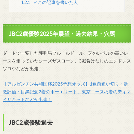
1.2.1
✓この記事を書いた人
JBC2歳優駿2025年展望
・過去結果・穴馬
ダートで一変した評判馬フルールドール、芝のレベルの高いレ
ースを走っていたシーズザスローン、3戦負けなしのエンドレス
ソロウなどが出走。
【アルゼンチン共和国杯2025予想オッズ】1週前追い切り・調
教評価・目黒記念2着のホーエリート、東京コース巧者のディマ
イザキッドなどが出走！
JBC2歳優駿
過去