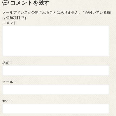
コメントを残す
メールアドレスが公開されることはありません。
*
が付いている欄
は必須項目です
コメント
名前
*
メール
*
サイト