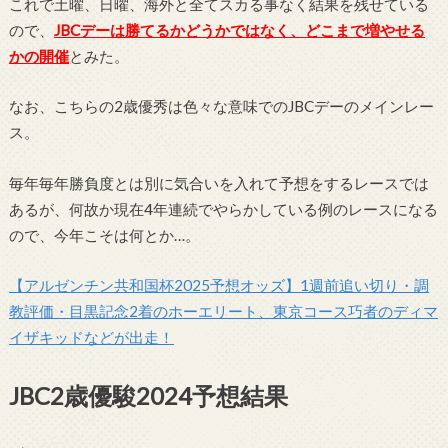
これで土曜、日曜、海外と全てスカる事なく結果を残せている
ので、
JBCデーは勝てるかどうかではなく、どこまで増やせる
かの開催
とみた。
なお、こちらの2歳優秀は色々な意味でのJBCデーのメインレー
ス。
毎年毎年勝負度とは別に気合いを入れて予想をするレースでは
あるが、何故か現在4年連続でやらかしている例のレースになる
ので、今年こそは何とか…。
【アルゼンチン共和国杯2025予想オッズ】1週前追い切り・調
教評価・目黒記念2着のホーエリート、東京コース巧者のディマ
イザキッドなどが出走！
JBC2歳優駿2024予想結果