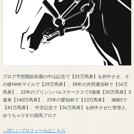
ブログ予想開始初週の中山記念で【31万馬券】を的中させ、そ
の後NHKマイルで【29万馬券】、18年の共同通信杯で【56万
馬券】、22年のプリンシパルステークスで3連複【30万馬券】3
連単【140万馬券】、25年の愛知杯で【13万馬券】、湘南Sで
【41万馬券】、中京記念で【36万馬券】を的中させた管理人、
ゆうちゃりすの競馬ブログ
→詳しいプロフィールはこちら