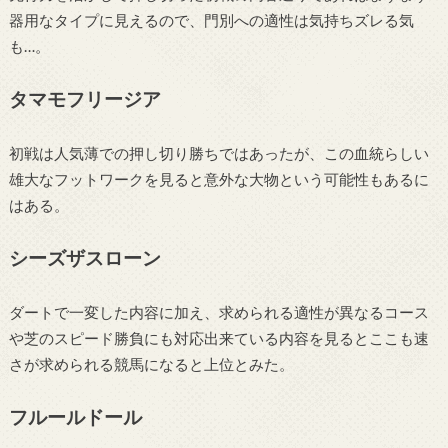
器用なタイプに見えるので、門別への適性は気持ちズレる気
も…。
タマモフリージア
初戦は人気薄での押し切り勝ちではあったが、この血統らしい
雄大なフットワークを見ると意外な大物という可能性もあるに
はある。
シーズザスローン
ダートで一変した内容に加え、求められる適性が異なるコース
や芝のスピード勝負にも対応出来ている内容を見るとここも速
さが求められる競馬になると上位とみた。
フルールドール