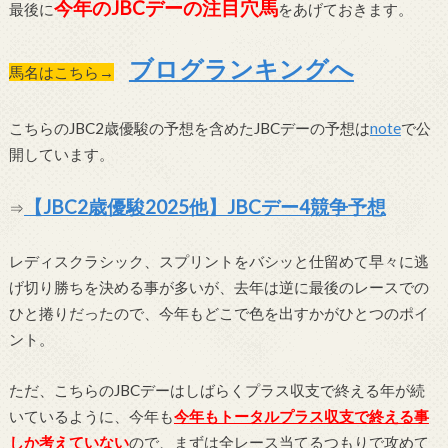
今年のJBCデーの注目穴馬
最後に
をあげておきます。
ブログランキングへ
馬名はこちら→
こちらのJBC2歳優駿の予想を含めたJBCデーの予想は
note
で公
開しています。
【JBC2歳優駿2025他】JBCデー4競争予想
⇒
レディスクラシック、スプリントをバシッと仕留めて早々に逃
げ切り勝ちを決める事が多いが、去年は逆に最後のレースでの
ひと捲りだったので、今年もどこで色を出すかがひとつのポイ
ント。
ただ、こちらのJBCデーはしばらくプラス収支で終える年が続
いているように、今年も
今年もトータルプラス収支で終える事
しか考えていない
ので、まずは全レース当てるつもりで攻めて