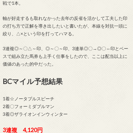
戦で1本。
軸が好走するも取れなかった去年の反省を活かして工夫した印
の打ち方で正解を導き出したいと書いたが、本線を対抗一頭に
絞り、△×という印を打ってハマる。
3連複◎～〇△～印、◎～〇～印、3連単◎〇→◎〇⇔印とベー
スで組み立た馬券も上手く仕事をしたので、ここは配当以上に
価値のあった的中だった。
BCマイル予想結果
1着☆ノータブルスピーチ
2着〇フォーミダブルマン
3着◎ザライオンインウィンター
3連複 4,120円