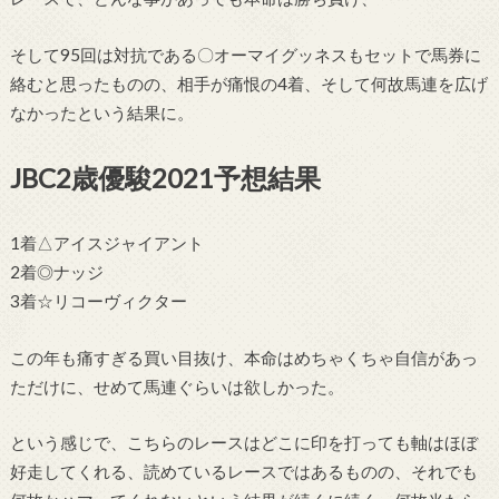
そして95回は対抗である〇オーマイグッネスもセットで馬券に
絡むと思ったものの、相手が痛恨の4着、そして何故馬連を広げ
なかったという結果に。
JBC2歳優駿2021予想結果
1着△アイスジャイアント
2着◎ナッジ
3着☆リコーヴィクター
この年も痛すぎる買い目抜け、本命はめちゃくちゃ自信があっ
ただけに、せめて馬連ぐらいは欲しかった。
という感じで、こちらのレースはどこに印を打っても軸はほぼ
好走してくれる、読めているレースではあるものの、それでも