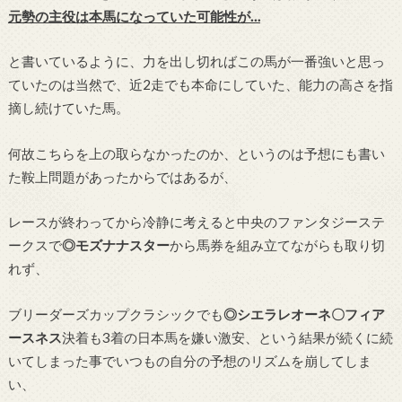
元勢の主役は本馬になっていた可能性が…
と書いているように、力を出し切ればこの馬が一番強いと思っ
ていたのは当然で、近2走でも本命にしていた、能力の高さを指
摘し続けていた馬。
何故こちらを上の取らなかったのか、というのは予想にも書い
た鞍上問題があったからではあるが、
レースが終わってから冷静に考えると中央のファンタジーステ
ークスで
◎モズナナスター
から馬券を組み立てながらも取り切
れず、
ブリーダーズカップクラシックでも
◎シエラレオーネ〇フィア
ースネス
決着も3着の日本馬を嫌い激安、という結果が続くに続
いてしまった事でいつもの自分の予想のリズムを崩してしま
い、