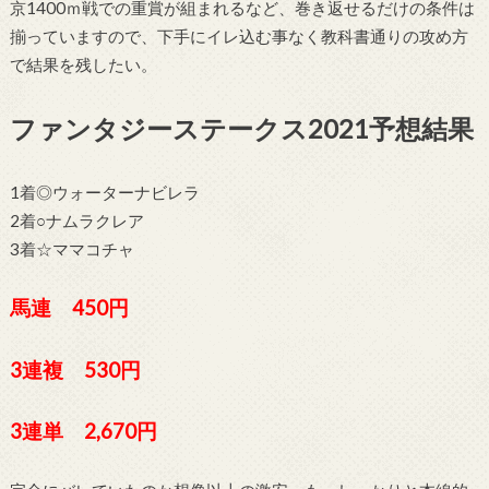
京1400ｍ戦での重賞が組まれるなど、巻き返せるだけの条件は
揃っていますので、下手にイレ込む事なく教科書通りの攻め方
で結果を残したい。
ファンタジーステークス2021予想結果
1着◎ウォーターナビレラ
2着○ナムラクレア
3着☆ママコチャ
馬連 450円
3連複 530円
3連単 2,670円