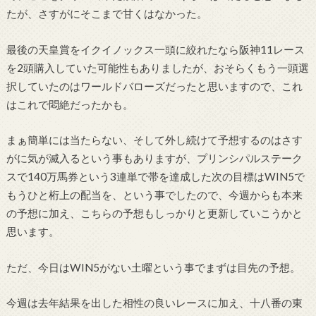
たが、さすがにそこまで甘くはなかった。
最後の天皇賞をイクイノックス一頭に絞れたなら阪神11レース
を2頭購入していた可能性もありましたが、おそらくもう一頭選
択していたのはワールドバローズだったと思いますので、これ
はこれで悶絶だったかも。
まぁ簡単には当たらない、そして外し続けて予想するのはさす
がに気が滅入るという事もありますが、プリンシパルステーク
スで140万馬券という3連単で帯を達成した次の目標はWIN5で
もうひと桁上の配当を、という事でしたので、今週からも本来
の予想に加え、こちらの予想もしっかりと更新していこうかと
思います。
ただ、今日はWIN5がない土曜という事でまずは目先の予想。
今週は去年結果を出した相性の良いレースに加え、十八番の東