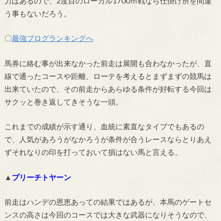
力はあるので、2度目のローカル1700ｍ戦なら仕掛け所を間違
う事もないだろう。
〇
最強ブログランキングへ
馬券に絡む事が出来なかった前走は展開も合わなかったが、直
線で通ったコースや距離、ローテを考えるとまずまずの競馬は
出来ていたので、その前走からあらゆる条件が好転する今回は
サクッと巻き返してきそうな一頭。
これまでの成績が示す通り、血統に素直なタイプでもあるの
で、人気があろうがなかろうが条件が合うレースならとりあえ
ずそれなりの印を打っておいて損はない馬と言える。
▲
プリーチトヤーン
前走はハンデの恩恵あっての結果ではあるが、本馬のゲートセ
ンスの高さは今回のコースでは大きな武器になりそうなので、