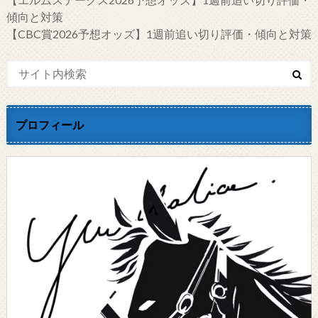
傾向と対策
【CBC賞2026予想オッズ】1週前追い切り評価・傾向と対策
プロフィール