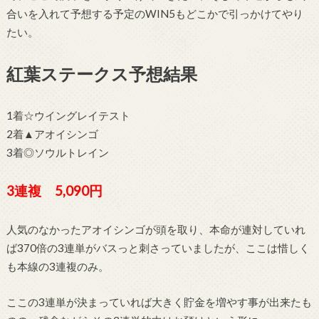
合いを入れて予想する予定のWIN5もどこかで引っかけてやり
たい。
紅葉ステークス予想結果
1着☆ウイングレイテスト
2着▲アオイシンゴ
3着◎ソウルトレイン
3連複 5,090円
人気のなかったアオイシンゴが頭を取り、本命が連対していれ
ば370倍の3連単がバスっと刺さっていましたが、ここは惜しく
も本線の3連複のみ。
ここの3連単が決まっていれば大きく貯金を増やす事が出来たも