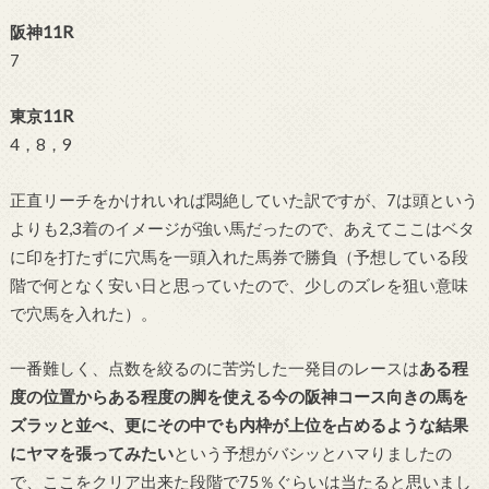
阪神11R
7
東京11R
4，8，9
正直リーチをかけれいれば悶絶していた訳ですが、7は頭という
よりも2,3着のイメージが強い馬だったので、あえてここはベタ
に印を打たずに穴馬を一頭入れた馬券で勝負（予想している段
階で何となく安い日と思っていたので、少しのズレを狙い意味
で穴馬を入れた）。
一番難しく、点数を絞るのに苦労した一発目のレースは
ある程
度の位置からある程度の脚を使える今の阪神コース向きの馬を
ズラッと並べ、更にその中でも内枠が上位を占めるような結果
にヤマを張ってみたい
という予想がバシッとハマりましたの
で、ここをクリア出来た段階で75％ぐらいは当たると思いまし