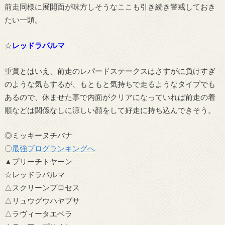
前走同様に展開面が味方しそうなここも引き続き警戒しておき
たい一頭。
☆
レッドラパルマ
重賞とはいえ、前走のレパードステークスはさすがに負けすぎ
のような気もするが、もともと気持ちで走るようなタイプでも
あるので、休ませた事で内面がクリアになっていれば前走の着
順などは関係なしに涼しい顔をして好走に持ち込んできそう。
◎ミッキーヌチバナ
〇
最強ブログランキングへ
▲プリーチトヤーン
☆レッドラパルマ
△スクリーンプロセス
△リュウグウハヤブサ
△ラヴィータエベラ