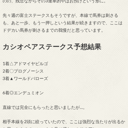
のの、残念ながらその3連単的中はお預けという形に。
先々週の富士ステークスもそうですが、本線で馬券は刺さる
も、あと一歩、もう一押しという結果が続きますので、ここは
ドデカい馬券が刺さるまでの我慢だと思っています。
カシオペアステークス予想結果
1着△アドマイヤビルゴ
2着〇プログノーシス
3着▲ワールドバローズ
6着◎エンデュミオン
直線では完全にもらったと思いましたが…。
相手本線を2頭に絞っていたので、ここは強烈な当たりが出るか