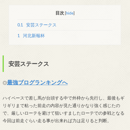
目次
[
hide
]
0.1
安芸ステークス
1
河北新報杯
安芸ステークス
最強ブログランキングへ
◎
ハイペースで差し馬が台頭する中で外枠から先行し、最後もギ
リギリまで粘った前走の内容が見た通りかなり強く感じたの
で、厳しいローテを避けて狙いすましたローテでの参戦となる
今回は前走ぐらい走る事が出来れば力は足りると判断。