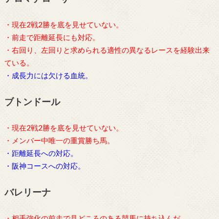
・現在2戦2勝を底を見せていない。
・前走で距離延長にも対応。
・右回り、左回りと求められる適性の異なるレースを経験出来
ている。
・成長力には欠ける血統。
ブトンドール
・現在2戦2勝を底を見せていない。
・メンバー中唯一の重賞勝ち馬。
・距離延長への対応。
・阪神コースへの対応。
バレリーナ
・相手強化の前走で見どころのある競馬に持ち込んだ。