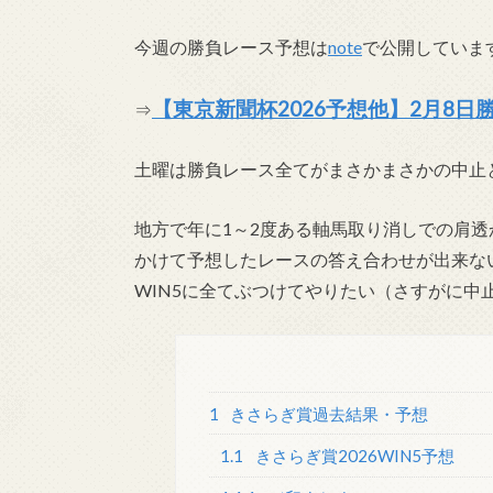
今週の勝負レース予想は
note
で公開していま
【東京新聞杯2026予想他】2月8日
⇒
土曜は勝負レース全てがまさかまさかの中止
地方で年に1～2度ある軸馬取り消しでの肩
かけて予想したレースの答え合わせが出来な
WIN5に全てぶつけてやりたい（さすがに中
1
きさらぎ賞過去結果・予想
1.1
きさらぎ賞2026WIN5予想