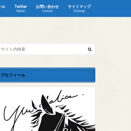
ール
Twitter
お問い合わせ
サイトマップ
Twitter
Contact
Sitemap
プロフィール