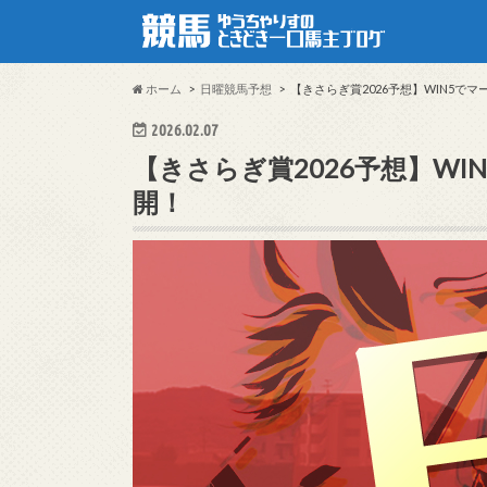
ホーム
日曜競馬予想
【きさらぎ賞2026予想】WIN5で
2026.02.07
【きさらぎ賞2026予想】W
開！