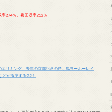
収率274％、複回収率212％
着のエリキング、去年の京都記念の勝ち馬ヨーホーレイ
などが激突するG2！