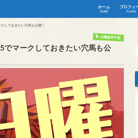
ホーム
プロフィ
HOME
Profile
マークしておきたい穴馬も公開！
日曜競馬予想
IN5でマークしておきたい穴馬も公