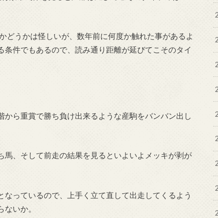
るかどうかは怪しいが、数年前に何度か触れた事があるよ
る条件でもあるので、読み通り距離が延びてこそのタイ
階から重賞で勝ち負け出来るような産駒をバンバン出し
ち馬、そして前走の結果を見るといよいよメッキが剥が
となっているので、上手く立て直して出走してくるよう
らないか。