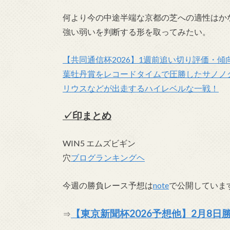
何より今の中途半端な京都の芝への適性はか
強い弱いを判断する形を取ってみたい。
【共同通信杯2026】1週前追い切り評価・
葉牡丹賞をレコードタイムで圧勝したサノノ
リウスなどが出走するハイレベルな一戦！
✓印まとめ
WIN5 エムズビギン
穴
ブログランキングヘ
今週の勝負レース予想は
note
で公開していま
【東京新聞杯2026予想他】2月8日
⇒