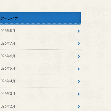
アーカイブ
2026年8月
2026年7月
2026年6月
2026年5月
2026年4月
2026年3月
2026年2月