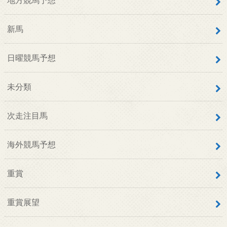
新馬
日曜競馬予想
未分類
次走注目馬
海外競馬予想
重賞
重賞展望