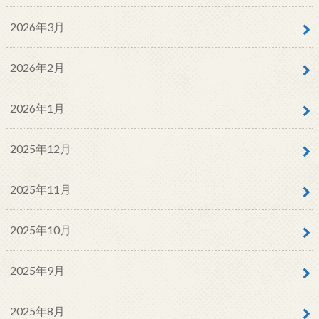
2026年3月
2026年2月
2026年1月
2025年12月
2025年11月
2025年10月
2025年9月
2025年8月