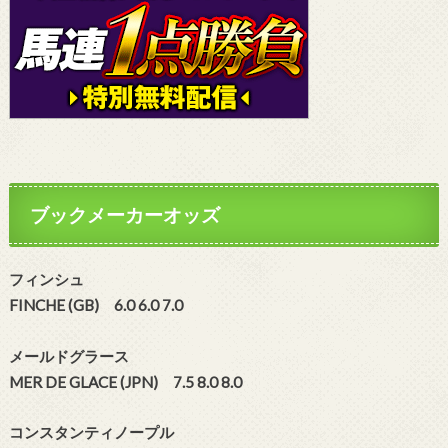
ブックメーカーオッズ
フィンシュ
FINCHE (GB) 6.0 6.0 7.0
メールドグラース
MER DE GLACE (JPN) 7.5 8.0 8.0
コンスタンティノープル