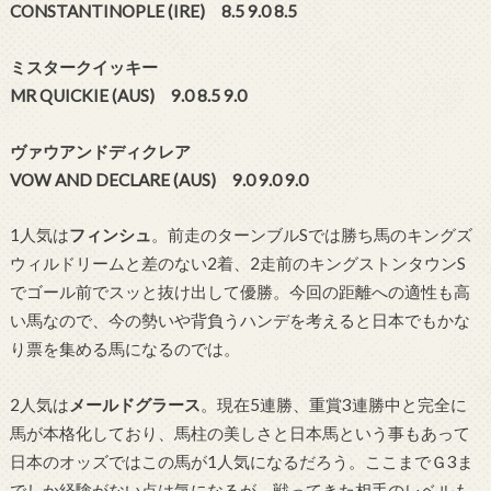
CONSTANTINOPLE (IRE) 8.5 9.0 8.5
ミスタークイッキー
MR QUICKIE (AUS) 9.0 8.5 9.0
ヴァウアンドディクレア
VOW AND DECLARE (AUS) 9.0 9.0 9.0
1人気は
フィンシュ
。前走のターンブルSでは勝ち馬のキングズ
ウィルドリームと差のない2着、2走前のキングストンタウンS
でゴール前でスッと抜け出して優勝。今回の距離への適性も高
い馬なので、今の勢いや背負うハンデを考えると日本でもかな
り票を集める馬になるのでは。
2人気は
メールドグラース
。現在5連勝、重賞3連勝中と完全に
馬が本格化しており、馬柱の美しさと日本馬という事もあって
日本のオッズではこの馬が1人気になるだろう。ここまでＧ3ま
でしか経験がない点は気になるが、戦ってきた相手のレベルも