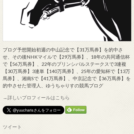
ブログ予想開始初週の中山記念で【31万馬券】を的中さ
せ、その後NHKマイルで【29万馬券】、18年の共同通信杯
で【56万馬券】、22年のプリンシパルステークスで3連複
【30万馬券】3連単【140万馬券】、25年の愛知杯で【13万
馬券】、湘南Sで【41万馬券】、中京記念で【36万馬券】を
的中させた管理人、ゆうちゃりすの競馬ブログ
→詳しいプロフィールはこちら
ツイート