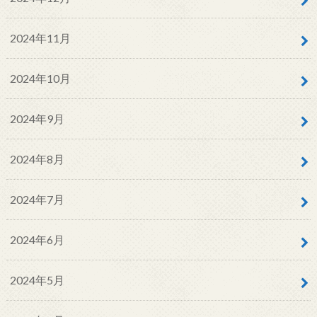
2024年11月
2024年10月
2024年9月
2024年8月
2024年7月
2024年6月
2024年5月