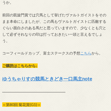
うか。
前回の凱旋門賞では穴馬として挙げたヴァルトガイストをその
まま本命にしましたが、この馬もヴァルトガイストに匹敵する
ぐらい面白さのある馬だと思っていますので、少なくとも穴と
して必ずそれなりの印は打っておきたい一頭と言えるでしょ
う。
コーフィールドカップ、富士ステークスの予想
こちら
から。
ご購読はこちらから↓
ゆうちゃりすの競馬ときどき一口馬主note
━━━━━━━━━━━━━━━━━
＜第80回 菊花賞(G1)＞