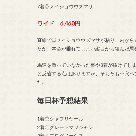
7着◎メイショウウズマサ
ワイド 6,460円
直線で◎メイショウウズマサが粘り、内から
たが、本命が垂れてしまい縦目から組んだ馬
馬連を買っていなかった事や3着が抜けてし
と反省する点はありますが、そもそも☆穴ペ
た。
毎日杯予想結果
1着◎シャフリヤール
2着〇グレートマジシャン
3着△プログノーシス