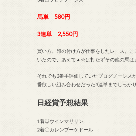
馬単 580円
3連単 2,550円
買い方、印の付け方が仕事をしたレース。こ
いたので、あえて▲☆は打たずその他の馬は
それでも3番手評価していたプログノーシス
番欲しい組み合わせだった3連単までしっか
日経賞予想結果
1着◎ウインマリリン
2着〇カレンブーケドール