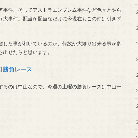
ア事件、そしてアストラエンブレム事件など色々とやら
う大事件。配当が配当なだけに今現在もこの件は引きず
省した事が利いているのか、何故か大捲り出来る事が多
を出せたらと思います。
3日勝負レース
するのは中山なので、今週の土曜の勝負レースは中山一