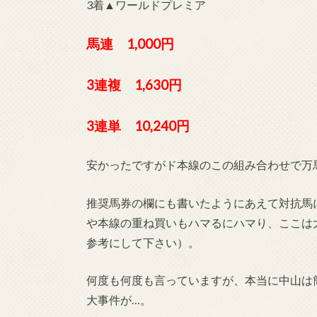
3着▲ワールドプレミア
馬連 1,000円
3連複 1,630円
3連単 10,240円
安かったですがド本線のこの組み合わせで万
推奨馬券の欄にも書いたようにあえて対抗馬
や本線の重ね買いもハマるにハマり、ここは大
参考にして下さい）。
何度も何度も言っていますが、本当に中山は
大事件が…。