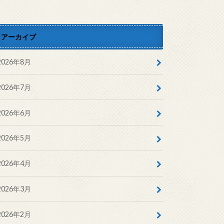
アーカイブ
2026年8月
2026年7月
2026年6月
2026年5月
2026年4月
2026年3月
2026年2月