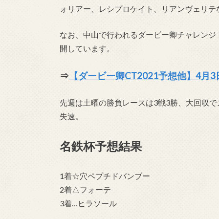
ォリアー、レシプロケイト、リアンヴェリテな
なお、中山で行われるダービー卿チャレンジ
開しています。
⇒
【ダービー卿CT2021予想他】4月
先週は土曜の勝負レースは3戦3勝、大回収
失速。
名鉄杯予想結果
1着☆穴ペプチドバンブー
2着△フォーテ
3着…ヒラソール