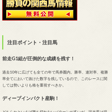
注目ポイント・注目馬
前走G1組が圧倒的な成績を残す！
過去10年に広げても全ての年で馬券圏内。勝率、連対率、複勝
率全てにおいて抜けた数字を残しているので、このレースに関
しては勢いよりも格を重視すべきか。
ディープインパクト産駒！
どちらかといえば勝ち切れないパターンが多いが、該当馬は現