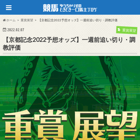
ホーム
重賞展望
【京都記念2022予想オッズ】一週前追い切り・調教評価
2022.02.07
重賞展望
【京都記念2022予想オッズ】一週前追い切り・調
教評価