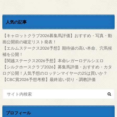
人気の記事
【キャロットクラブ2026募集馬評価】おすすめ・写真・動
画公開前の確定リスト発表！
【エルムステークス2026予想】期待値の高い本命、穴馬候
補を公開！
【関越ステークス2026予想】本命レガーロデルシエロ
【シルクホースクラブ2026】募集馬評価・おすすめ・カタ
ログ公開！人気予想のロッテンマイヤーの25は買いか？
【CBC賞2026予想考察】最終追い切り・調教評価
プロフィール