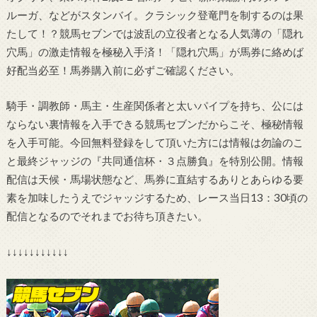
ルーガ、などがスタンバイ。クラシック登竜門を制するのは果
たして！？競馬セブンでは波乱の立役者となる人気薄の「隠れ
穴馬」の激走情報を極秘入手済！「隠れ穴馬」が馬券に絡めば
好配当必至！馬券購入前に必ずご確認ください。
騎手・調教師・馬主・生産関係者と太いパイプを持ち、公には
ならない裏情報を入手できる競馬セブンだからこそ、極秘情報
を入手可能。今回無料登録をして頂いた方には情報は勿論のこ
と最終ジャッジの『共同通信杯・３点勝負』を特別公開。情報
配信は天候・馬場状態など、馬券に直結するありとあらゆる要
素を加味したうえでジャッジするため、レース当日13：30頃の
配信となるのでそれまでお待ち頂きたい。
↓↓↓↓↓↓↓↓↓↓↓