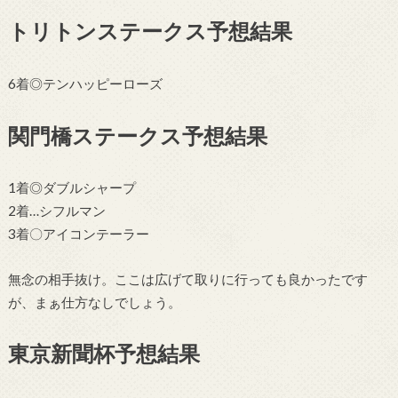
トリトンステークス予想結果
6着◎テンハッピーローズ
関門橋ステークス予想結果
1着◎ダブルシャープ
2着…シフルマン
3着〇アイコンテーラー
無念の相手抜け。ここは広げて取りに行っても良かったです
が、まぁ仕方なしでしょう。
東京新聞杯予想結果