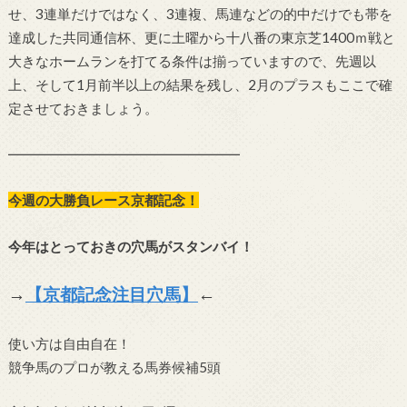
せ、3連単だけではなく、3連複、馬連などの的中だけでも帯を
達成した共同通信杯、更に土曜から十八番の東京芝1400ｍ戦と
大きなホームランを打てる条件は揃っていますので、先週以
上、そして1月前半以上の結果を残し、2月のプラスもここで確
定させておきましょう。
━━━━━━━━━━━━━━━━━
今週の大勝負レース京都記念！
今年はとっておきの穴馬がスタンバイ！
→
【京都記念注目穴馬】
←
使い方は自由自在！
競争馬のプロが教える馬券候補5頭