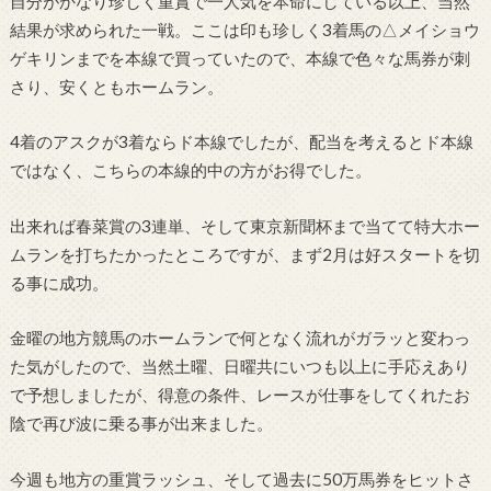
自分がかなり珍しく重賞で一人気を本命にしている以上、当然
結果が求められた一戦。ここは印も珍しく3着馬の△メイショウ
ゲキリンまでを本線で買っていたので、本線で色々な馬券が刺
さり、安くともホームラン。
4着のアスクが3着ならド本線でしたが、配当を考えるとド本線
ではなく、こちらの本線的中の方がお得でした。
出来れば春菜賞の3連単、そして東京新聞杯まで当てて特大ホー
ムランを打ちたかったところですが、まず2月は好スタートを切
る事に成功。
金曜の地方競馬のホームランで何となく流れがガラッと変わっ
た気がしたので、当然土曜、日曜共にいつも以上に手応えあり
で予想しましたが、得意の条件、レースが仕事をしてくれたお
陰で再び波に乗る事が出来ました。
今週も地方の重賞ラッシュ、そして過去に50万馬券をヒットさ