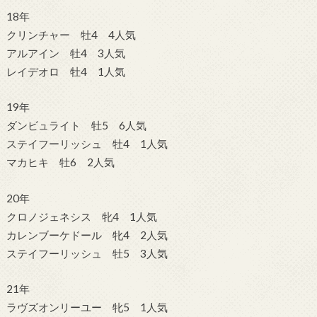
18年
クリンチャー 牡4 4人気
アルアイン 牡4 3人気
レイデオロ 牡4 1人気
19年
ダンビュライト 牡5 6人気
ステイフーリッシュ 牡4 1人気
マカヒキ 牡6 2人気
20年
クロノジェネシス 牝4 1人気
カレンブーケドール 牝4 2人気
ステイフーリッシュ 牡5 3人気
21年
ラヴズオンリーユー 牝5 1人気