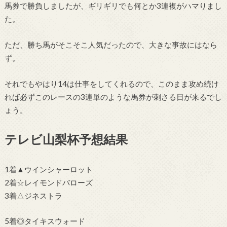
馬券で勝負しましたが、ギリギリでも何とか3連複がハマりまし
た。
ただ、勝ち馬がそこそこ人気だったので、大きな事故にはなら
ず。
それでもやはり14は仕事をしてくれるので、このまま攻め続け
れば必ずこのレースの3連単のような馬券が刺さる日が来るでし
ょう。
テレビ山梨杯予想結果
1着▲ウインシャーロット
2着☆レイモンドバローズ
3着△ジネストラ
5着◎タイキスウォード