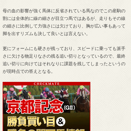
母の血の影響が強く馬体に反省されている馬なのでこの産駒の
割には全体的に線の細さが目立つ馬ではあるが、走りもその線
の細さに比例して力強さには欠けており、胸が広い事もあって
脚を出すリズムも決して良いとは言えない。
更にフォームにも硬さが残っており、スピードに乗っても派手
さに欠ける物足りなさの残る追い切りとなっているので、最終
追い切りに向けてはそれなりに課題を残してしまったというの
が現時点での答えとなる。