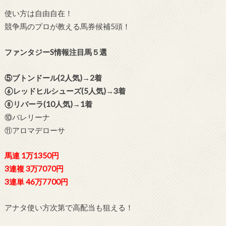
使い方は自由自在！
競争馬のプロが教える馬券候補5頭！
ファンタジーS情報注目馬５選
⑤ブトンドール(2人気)→2着
⑥レッドヒルシューズ(5人気)→3着
⑧リバーラ(10人気)→1着
⑩バレリーナ
⑪アロマデローサ
馬連 1万1350円
3連複 3万7070円
3連単 46万7700円
アナタ使い方次第で高配当も狙える！