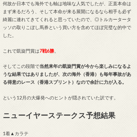
何故か日本でも海外でも軸は地味な人気でしたが、正直本命は
まず来るだろう、そして本命が来る展開になるなら相手も必ず
綺麗に連れてきてくれると思っていたので、◎トルカータータ
ッソの取りこぼし馬券という買い方を含めてほぼ完璧な的中で
した。
これで凱旋門賞は
7戦6勝
。
そしてこの段階で
当然来年の凱旋門賞が今から楽しみになるよ
うな結果ではありましたが、次の海外（香港）も毎年事故があ
る得意のレース（香港スプリント）なので余計に力が入る。
という12月の大爆発へのヒントが隠されていた訳です。
ニューイヤーステークス予想結果
1着▲カラテ