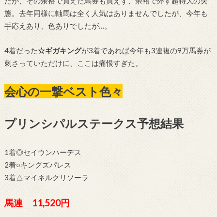
たが、その余裕で買えた馬券も買えず、余裕で外す超特大の失
態。去年同様に軸馬は全く人気はありませんでしたが、今年も
手応えあり、色ありでしたが…。
4着だった
☆ギガキング
が3着であれば今年も3連複の9万馬券が
刺さっていただけに、ここは痛恨すぎた。
会心の一撃ベスト色々
プリンシパルステークス予想結果
1着◎セイウンハーデス
2着○キングズパレス
3着△マイネルクリソーラ
馬連 11,520円