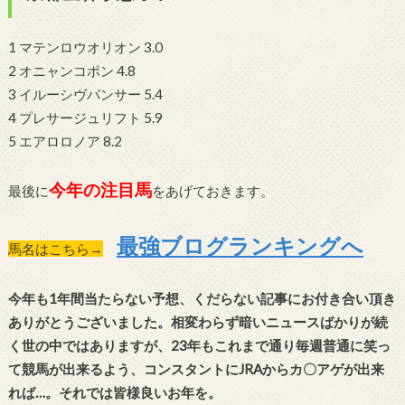
1 マテンロウオリオン 3.0
2 オニャンコポン 4.8
3 イルーシヴパンサー 5.4
4 プレサージュリフト 5.9
5 エアロロノア 8.2
今年の注目馬
最後に
をあげておきます。
最強ブログランキングへ
馬名はこちら→
今年も1年間当たらない予想、くだらない記事にお付き合い頂き
ありがとうございました。相変わらず暗いニュースばかりが続
く世の中ではありますが、23年もこれまで通り毎週普通に笑っ
て競馬が出来るよう、コンスタントにJRAからカ〇アゲが出来
れば…。
それでは皆様良いお年を。