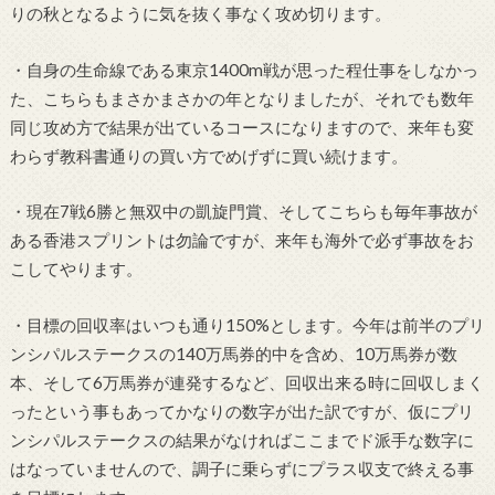
りの秋となるように気を抜く事なく攻め切ります。
・自身の生命線である東京
1400m
戦が思った程仕事をしなかっ
た、こちらもまさかまさかの年となりましたが、
それでも数年
同じ攻め方で結果が出ているコースになりますので、
来年も変
わらず教科書通りの買い方でめげずに買い続けます。
・現在7戦6勝と無双中の凱旋門賞、そしてこちらも毎年事故が
ある香港スプリントは勿論ですが、来年も海外で必ず事故をお
こしてやります。
・
目標の回収率はいつも通り
150%とします。今年は前半のプリ
ンシパルステークスの140万馬券的中を含め、10万馬券が数
本、そして6万馬券が連発するなど、回収出来る時に回収しまく
ったという事もあってかなりの数字が出た訳ですが、仮にプリ
ンシパルステークスの結果がなければここまでド派手な数字に
はなっていませんので、調子に乗らずにプラス収支で終える事