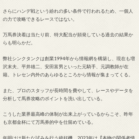
さらにハンデ戦という紛れの多い条件で行われるため、一個人
の力で攻略できるレースではない。
万馬券決着は当たり前、特大配当が頻発している過去の結果か
らも明らかだ。
弊社シンクタンクは創業1994年から情報網を構築し、現在も増
沢末夫、平井雄二、安田富男といった元騎手、元調教師が在
籍。トレセン内外のあらゆるところから情報が集まってくる。
また、プロのスタッフが長時間を費やして、レースやデータを
分析して馬券攻略のポイントを洗い出している。
こうした業界最高峰の体制が出来上がっているからこそ、昨年
も京都金杯にて万馬券的中を仕留めている。
年明けは新たな試みを行う絶好機、2023年は【本物の関係者情