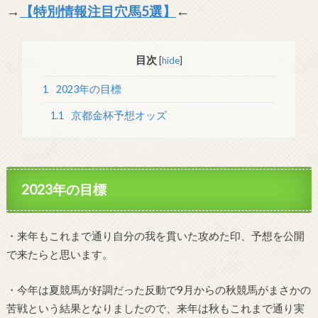
→
【特別情報注目穴馬5選】
←
目次
[
hide
]
1
2023年の目標
1.1
京都金杯予想オッズ
2023
年の目標
・来年もこれまで通り自分の我を貫いた攻めた印、予想を公開
で来たらと思います。
・今年は夏競馬が好調だった反動で9月からの秋競馬がまさかの
苦戦という結果となりましたので、来年は秋もこれまで通り実