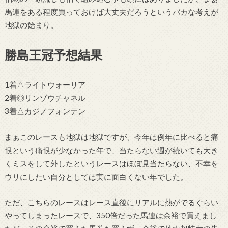
馬連をある程度買っておけば大丈夫だろうというバカな考えが
地獄の始まり。
勝島王冠予想結果
1着△ライトウォーリア
2着◎リンゾウチャネル
3着△カジノフォンテン
まぁこのレースも地獄は地獄ですが、今年は例年に比べると痛
恨という痛恨が少なかった年で、当たらない週が続いても大き
くミスをして外したというレースはほぼ見当たらない、不幸を
ウリにしたい自分としては実に面白くない年でした。
ただ、こちらのレースはレース直後にリアルに熱がでるぐらい
やってしまったレースで、350倍だった馬連は余裕で買えまし