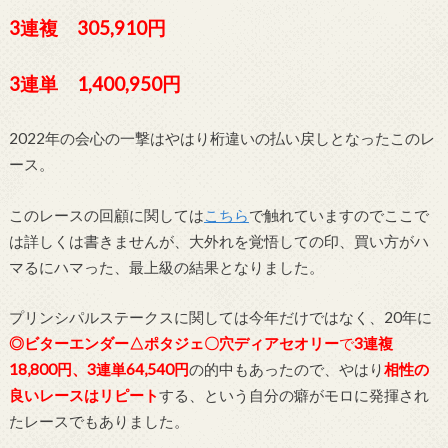
3連複 305,910円
3連単 1,400,950円
2022年の会心の一撃はやはり桁違いの払い戻しとなったこのレ
ース。
このレースの回顧に関しては
こちら
で触れていますのでここで
は詳しくは書きませんが、大外れを覚悟しての印、買い方がハ
マるにハマった、最上級の結果となりました。
プリンシパルステークスに関しては今年だけではなく、20年に
◎ビターエンダー△ポタジェ〇穴ディアセオリー
で
3連複
18,800円、3連単64,540円
の的中もあったので、やはり
相性の
良いレースはリピート
する、という自分の癖がモロに発揮され
たレースでもありました。