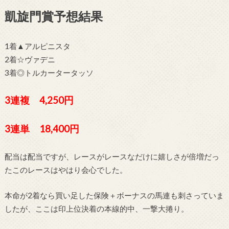
凱旋門賞予想結果
1着▲アルピニスタ
2着☆ヴァデニ
3着◎トルカータータッソ
3連複 4,250
円
3連単 18,400
円
配当は配当ですが、レースがレースなだけに嬉しさが倍増だっ
たこのレースはやはり会心でした。
本命が2着なら買い足した保険＋ボーナスの馬連も刺さっていま
したが、ここは印上位決着の本線的中、一撃大捲り。