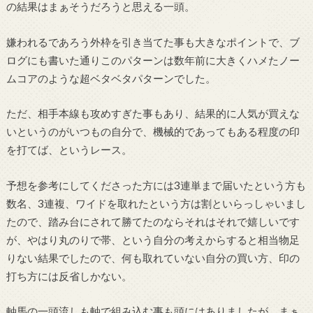
の結果はまぁそうだろうと思える一頭。
嫌われるであろう外枠を引き当てた事も大きなポイントで、ブ
ログにも書いた通りこのパターンは数年前に大きくハメたノー
ムコアのような超ベタベタパターンでした。
ただ、相手本線も攻めすぎた事もあり、結果的に人気が買えな
いというのがいつもの自分で、機械的であってもある程度の印
を打てば、というレース。
予想を参考にしてくださった方には3連単まで届いたという方も
数名、3連複、ワイドを取れたという方は割といらっしゃいまし
たので、踏み台にされて勝てたのならそれはそれで嬉しいです
が、やはり丸のりで帯、という自分の考えからすると相当物足
りない結果でしたので、何も取れていない自分の買い方、印の
打ち方には反省しかない。
軸馬の一頭流しも軸で組み込む事も頭にはありましたが、まぁ