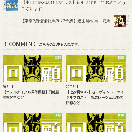
【中山金杯2023予想オッズ】新年明けましておめでとう
ございます。
【東京2歳優駿牝馬2022予想】過去勝ち馬・穴馬
RECOMMEND
こちらの記事も人気です。
回顧
回顧
2018.1.15
2017.7.14
【エテルナミノル馬体回顧】日経新
【七夕賞2017】ゼーヴィント、マイ
春杯的中など
ネルフロスト、新馬レーツェル馬体
回顧など
回顧
回顧