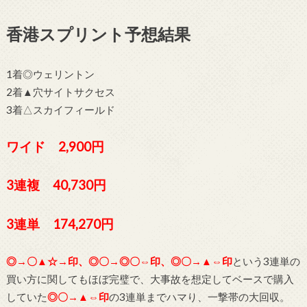
香港スプリント予想結果
1着◎ウェリントン
2着▲穴サイトサクセス
3着△スカイフィールド
ワイド 2,900円
3連複 40,730円
3連単 174,270円
◎→〇▲☆→印、◎〇→◎〇⇔印、◎〇→▲⇔印
という3連単の
買い方に関してもほぼ完璧で、大事故を想定してベースで購入
していた
◎〇→▲⇔印
の3連単までハマり、一撃帯の大回収。