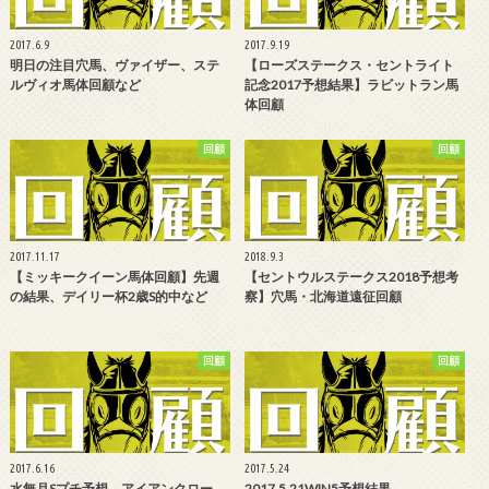
2017.6.9
2017.9.19
明日の注目穴馬、ヴァイザー、ステ
【ローズステークス・セントライト
ルヴィオ馬体回顧など
記念2017予想結果】ラビットラン馬
体回顧
回顧
回顧
2017.11.17
2018.9.3
【ミッキークイーン馬体回顧】先週
【セントウルステークス2018予想考
の結果、デイリー杯2歳S的中など
察】穴馬・北海道遠征回顧
回顧
回顧
2017.6.16
2017.5.24
水無月Sプチ予想、アイアンクロー、
2017.5.21WIN5予想結果