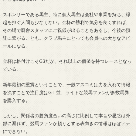
スポンサーである馬主、特に個人馬主は会社や事業を持ち、縁
起を担ぐ人間も少なくない。金杯の勝利で気分を良くすれば、
その場で厩舎スタッフにご祝儀が出ることもあるし、今後の預
託に繋がることも。クラブ馬主にとっても会員への大きなアピ
ールになる。
金杯は格付けこそG3だが、それ以上の価値を持つレースとなっ
ている。
新年最初の重賞ということで、一般マスコミは力を入れて情報
を流すことで注目度はGⅠ並、ライトな競馬ファンが多数馬券
を購入する。
しかし、関係者の勝負度合いの高さに比例して本音や思惑は外
部に漏れず、競馬ファンが頼りとする表向きの情報はほぼアテ
にできない。