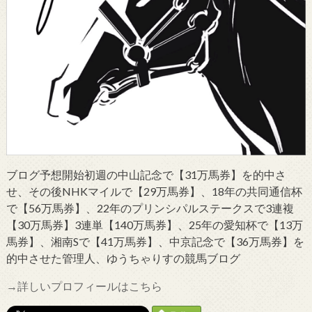
ブログ予想開始初週の中山記念で【31万馬券】を的中さ
せ、その後NHKマイルで【29万馬券】、18年の共同通信杯
で【56万馬券】、22年のプリンシパルステークスで3連複
【30万馬券】3連単【140万馬券】、25年の愛知杯で【13万
馬券】、湘南Sで【41万馬券】、中京記念で【36万馬券】を
的中させた管理人、ゆうちゃりすの競馬ブログ
→詳しいプロフィールはこちら