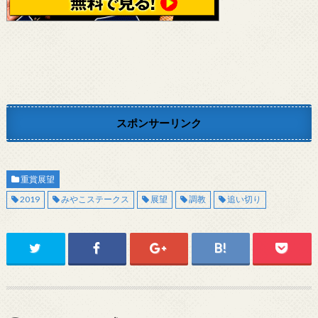
スポンサーリンク
重賞展望
2019
みやこステークス
展望
調教
追い切り