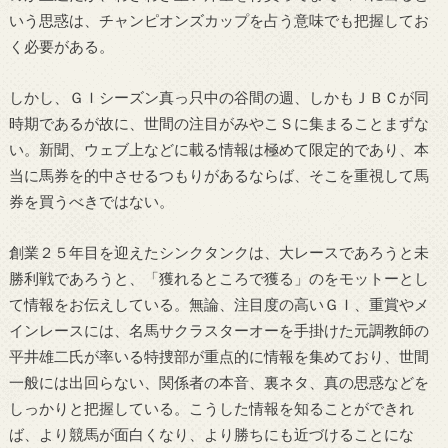
いう思惑は、チャンピオンズカップを占う意味でも把握してお
く必要がある。
しかし、ＧＩシーズン真っ只中の谷間の週、しかもＪＢＣが同
時期であるが故に、世間の注目がみやこＳに集まることまずな
い。新聞、ウェブ上などに載る情報は極めて限定的であり、本
当に馬券を的中させるつもりがあるならば、そこを重視して馬
券を買うべきではない。
創業２５年目を迎えたシンクタンクは、大レースであろうと未
勝利戦であろうと、「獲れるところで獲る」のをモットーとし
て情報をお伝えしている。無論、注目度の高いＧＩ、重賞やメ
インレースには、名馬サクラスターオーを手掛けた元調教師の
平井雄二氏が率いる特捜部が重点的に情報を集めており、世間
一般には出回らない、関係者の本音、裏ネタ、真の思惑などを
しっかりと把握している。こうした情報を知ることができれ
ば、より競馬が面白くなり、より勝ちにも近づけることにな