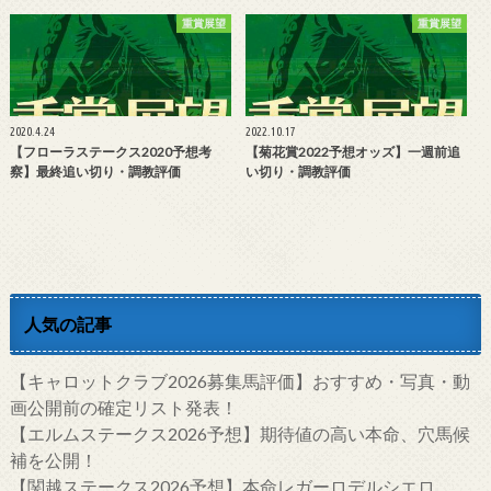
重賞展望
重賞展望
2020.4.24
2022.10.17
【フローラステークス2020予想考
【菊花賞2022予想オッズ】一週前追
察】最終追い切り・調教評価
い切り・調教評価
人気の記事
【キャロットクラブ2026募集馬評価】おすすめ・写真・動
画公開前の確定リスト発表！
【エルムステークス2026予想】期待値の高い本命、穴馬候
補を公開！
【関越ステークス2026予想】本命レガーロデルシエロ