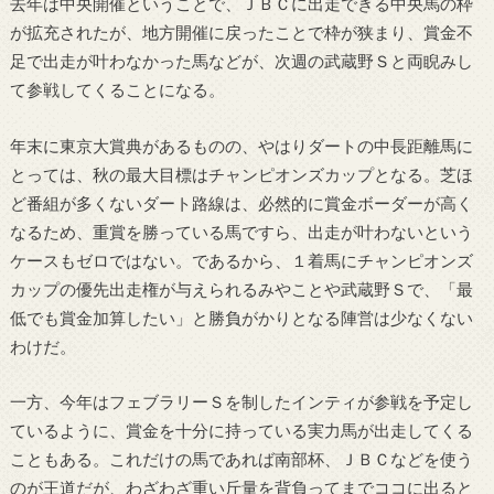
去年は中央開催ということで、ＪＢＣに出走できる中央馬の枠
が拡充されたが、地方開催に戻ったことで枠が狭まり、賞金不
足で出走が叶わなかった馬などが、次週の武蔵野Ｓと両睨みし
て参戦してくることになる。
年末に東京大賞典があるものの、やはりダートの中長距離馬に
とっては、秋の最大目標はチャンピオンズカップとなる。芝ほ
ど番組が多くないダート路線は、必然的に賞金ボーダーが高く
なるため、重賞を勝っている馬ですら、出走が叶わないという
ケースもゼロではない。であるから、１着馬にチャンピオンズ
カップの優先出走権が与えられるみやことや武蔵野Ｓで、「最
低でも賞金加算したい」と勝負がかりとなる陣営は少なくない
わけだ。
一方、今年はフェブラリーＳを制したインティが参戦を予定し
ているように、賞金を十分に持っている実力馬が出走してくる
こともある。これだけの馬であれば南部杯、ＪＢＣなどを使う
のが王道だが、わざわざ重い斤量を背負ってまでココに出ると