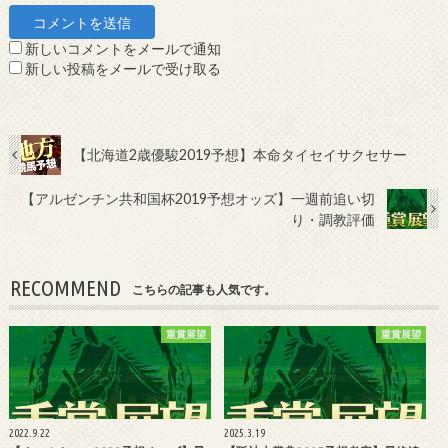
新しいコメントをメールで通知
新しい投稿をメールで受け取る
【北海道2歳優駿2019予想】本命タイセイサクセサー
【アルゼンチン共和国杯2019予想オッズ】一週前追い切
り・調教評価
RECOMMEND
こちらの記事も人気です。
重賞展望
重賞展望
2022.9.22
2025.3.19