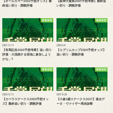
【オールカマー2022予想オッズ】最
【阪神大賞典2025予想考察】最終追
終追い切り・調教評価
い切り・調教評価
重賞展望
重賞展望
2023.12.11
2020.6.8
【有馬記念2023予想考察】追い切り
【エプソムカップ2020予想オッズ】
評価・大混雑する現地に参加しよう
追い切り・調教評価
かな…？
重賞展望
重賞展望
2020.12.11
2017.8.28
【カペラステークス2020予想オッ
【小倉2歳ステークス2017】過去デ
ズ】最終追い切り・調教評価
ータ・ヴァイザー馬体診断