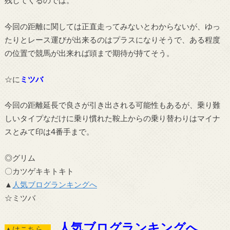
残してくるのでは。
今回の距離に関しては正直走ってみないとわからないが、ゆっ
たりとレース運びが出来るのはプラスになりそうで、ある程度
の位置で競馬が出来れば頭まで期待が持てそう。
☆に
ミツバ
今回の距離延長で良さが引き出される可能性もあるが、乗り難
しいタイプなだけに乗り慣れた鞍上からの乗り替わりはマイナ
スとみて印は4番手まで。
◎グリム
〇カツゲキキトキト
▲
人気ブログランキングへ
☆ミツバ
人気ブログランキングへ
▲はこちら→