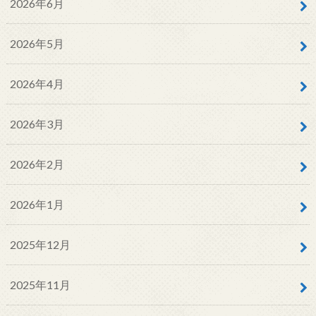
2026年6月
2026年5月
2026年4月
2026年3月
2026年2月
2026年1月
2025年12月
2025年11月