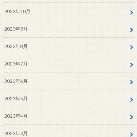
2023年10月
2023年9月
2023年8月
2023年7月
2023年6月
2023年5月
2023年4月
2023年3月