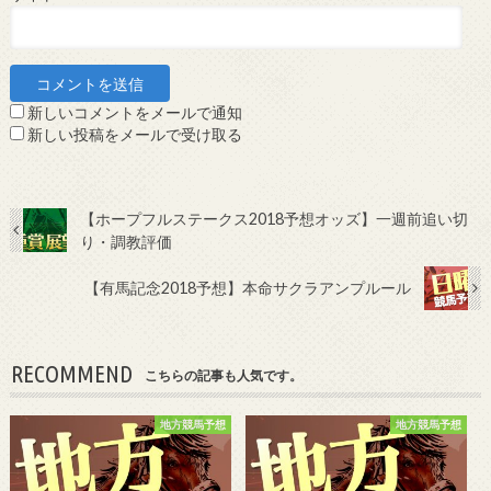
新しいコメントをメールで通知
新しい投稿をメールで受け取る
【ホープフルステークス2018予想オッズ】一週前追い切
り・調教評価
【有馬記念2018予想】本命サクラアンプルール
RECOMMEND
こちらの記事も人気です。
地方競馬予想
地方競馬予想