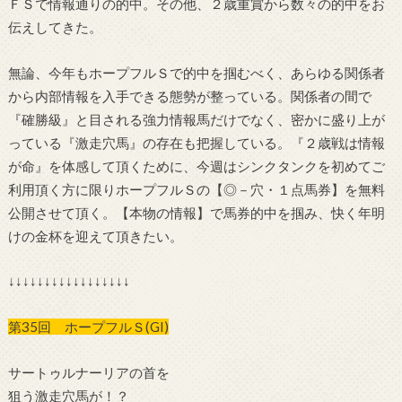
ＦＳで情報通りの的中。その他、２歳重賞から数々の的中をお
伝えしてきた。
無論、今年もホープフルＳで的中を掴むべく、あらゆる関係者
から内部情報を入手できる態勢が整っている。関係者の間で
『確勝級』と目される強力情報馬だけでなく、密かに盛り上が
っている『激走穴馬』の存在も把握している。『２歳戦は情報
が命』を体感して頂くために、今週はシンクタンクを初めてご
利用頂く方に限りホープフルＳの【◎－穴・１点馬券】を無料
公開させて頂く。【本物の情報】で馬券的中を掴み、快く年明
けの金杯を迎えて頂きたい。
↓↓↓↓↓↓↓↓↓↓↓↓↓↓↓↓↓
第35回 ホープフルＳ(GI)
サートゥルナーリアの首を
狙う激走穴馬が！？