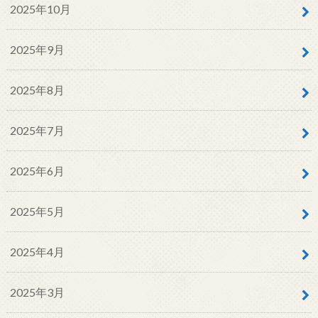
2025年10月
2025年9月
2025年8月
2025年7月
2025年6月
2025年5月
2025年4月
2025年3月