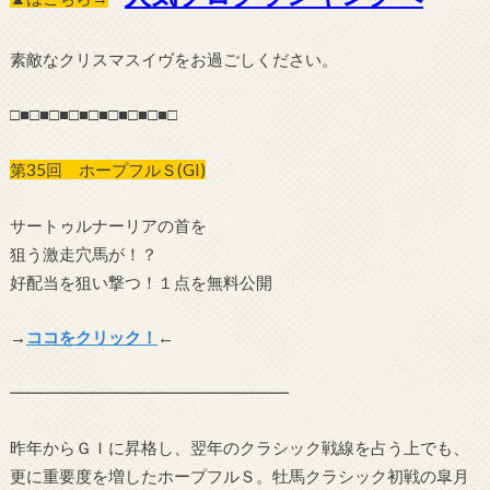
素敵なクリスマスイヴをお過ごしください。
□■□■□■□■□■□■□■□■□
第35回 ホープフルＳ(GI)
サートゥルナーリアの首を
狙う激走穴馬が！？
好配当を狙い撃つ！１点を無料公開
→
ココをクリック！
←
━━━━━━━━━━━━━━━━━
昨年からＧＩに昇格し、翌年のクラシック戦線を占う上でも、
更に重要度を増したホープフルＳ。牡馬クラシック初戦の皐月