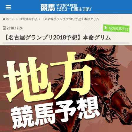
ホーム
地方競馬予想
【名古屋グランプリ2018予想】本命グリム
2018.12.24
地方競馬予想
【名古屋グランプリ2018予想】本命グリム