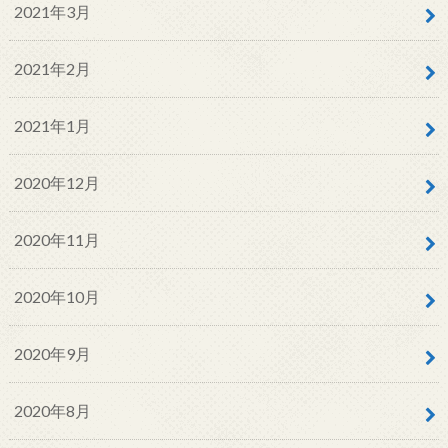
2021年3月
2021年2月
2021年1月
2020年12月
2020年11月
2020年10月
2020年9月
2020年8月