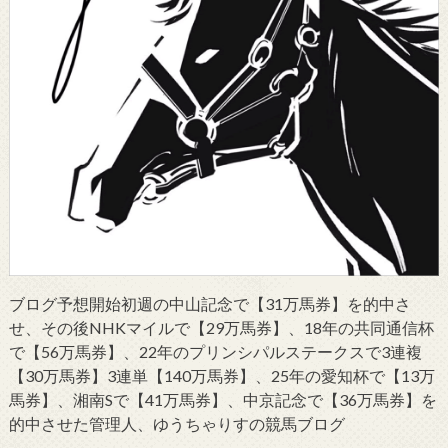
ブログ予想開始初週の中山記念で【31万馬券】を的中さ
せ、その後NHKマイルで【29万馬券】、18年の共同通信杯
で【56万馬券】、22年のプリンシパルステークスで3連複
【30万馬券】3連単【140万馬券】、25年の愛知杯で【13万
馬券】、湘南Sで【41万馬券】、中京記念で【36万馬券】を
的中させた管理人、ゆうちゃりすの競馬ブログ