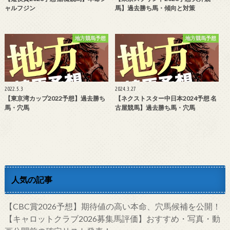
ャルフジン
馬】過去勝ち馬・傾向と対策
地方競馬予想
地方競馬予想
2022.5.3
2024.3.27
【東京湾カップ2022予想】過去勝ち
【ネクストスター中日本2024予想 名
馬・穴馬
古屋競馬】過去勝ち馬・穴馬
人気の記事
【CBC賞2026予想】期待値の高い本命、穴馬候補を公開！
【キャロットクラブ2026募集馬評価】おすすめ・写真・動