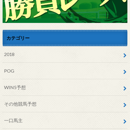
カテゴリー
2018
POG
WIN5予想
その他競馬予想
一口馬主