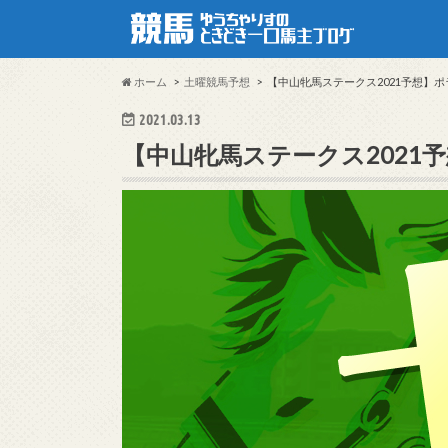
ホーム
土曜競馬予想
【中山牝馬ステークス2021予想】
2021.03.13
【中山牝馬ステークス2021