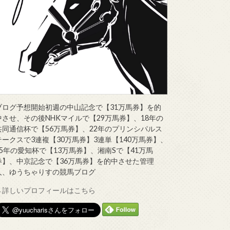
ブログ予想開始初週の中山記念で【31万馬券】を的
中させ、その後NHKマイルで【29万馬券】、18年の
共同通信杯で【56万馬券】、22年のプリンシパルス
テークスで3連複【30万馬券】3連単【140万馬券】、
25年の愛知杯で【13万馬券】、湘南Sで【41万馬
券】、中京記念で【36万馬券】を的中させた管理
人、ゆうちゃりすの競馬ブログ
→詳しいプロフィールはこちら