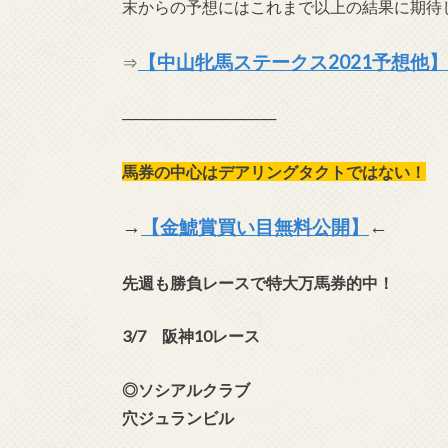
末からの予想にはこれまで以上の結果に期待
【中山牝馬ステークス2021予想他】
⇒
──────────────
馬券の中心はデアリングタクトではない！
→
【金鯱賞買い目無料公開】
←
先週も勝負レースで特大万馬券的中！
3/7 阪神10レース
◎ソシアルクラブ
穴ジュランビル