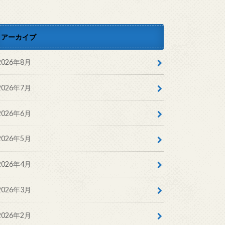
アーカイブ
2026年8月
2026年7月
2026年6月
2026年5月
2026年4月
2026年3月
2026年2月