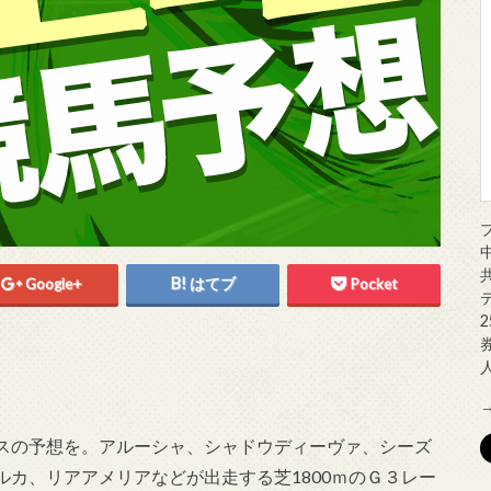
Google+
はてブ
Pocket
スの予想を。アルーシャ、シャドウディーヴァ、シーズ
カ、リアアメリアなどが出走する芝1800ｍのＧ３レー