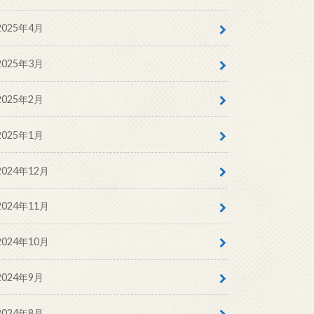
2025年4月
2025年3月
2025年2月
2025年1月
2024年12月
2024年11月
2024年10月
2024年9月
2024年8月