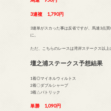
3連複 1,790円
3連単がスカった事は反省ですが、馬連3点
に。
ただ、こちらのレースは湾岸ステークス以上
壇之浦ステークス予想結果
1着◎マイネルウィルトス
2着〇ダブルシャープ
3着△パトリック
単勝 1,090円