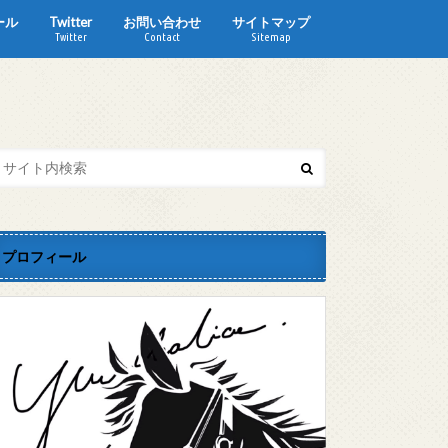
ール
Twitter
お問い合わせ
サイトマップ
Twitter
Contact
Sitemap
プロフィール