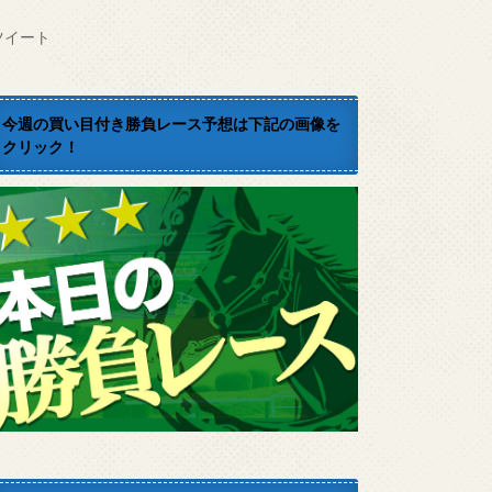
ツイート
今週の買い目付き勝負レース予想は下記の画像を
クリック！