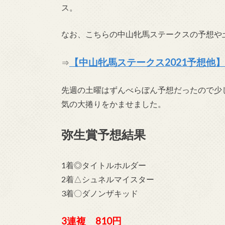
ス。
なお、こちらの中山牝馬ステークスの予想や
【中山牝馬ステークス2021予想他】
⇒
先週の土曜はずんべらぼん予想だったので少
気の大捲りをかませました。
弥生賞予想結果
1着◎タイトルホルダー
2着△シュネルマイスター
3着〇ダノンザキッド
3連複 810円