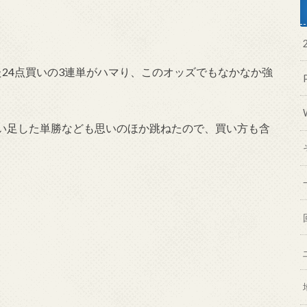
24点買いの3連単がハマり、このオッズでもなかなか強
い足した単勝なども思いのほか跳ねたので、買い方も含