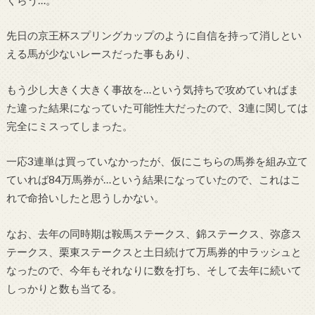
先日の京王杯スプリングカップのように自信を持って消しとい
える馬が少ないレースだった事もあり、
もう少し大きく大きく事故を…という気持ちで攻めていればま
た違った結果になっていた可能性大だったので、3連に関しては
完全にミスってしまった。
一応3連単は買っていなかったが、仮にこちらの馬券を組み立て
ていれば84万馬券が…という結果になっていたので、これはこ
れで命拾いしたと思うしかない。
なお、去年の同時期は鞍馬ステークス、錦ステークス、弥彦ス
テークス、栗東ステークスと土日続けて万馬券的中ラッシュと
なったので、今年もそれなりに数を打ち、そして去年に続いて
しっかりと数も当てる。