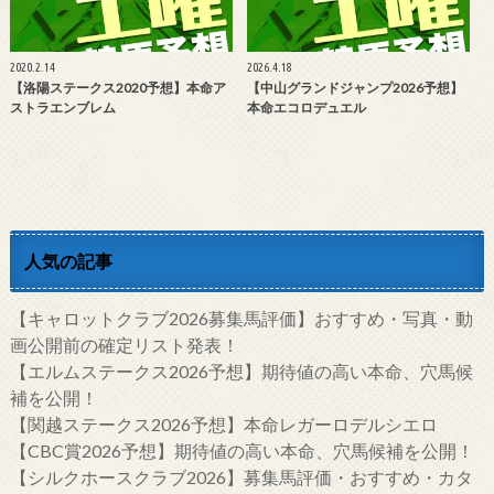
2020.2.14
2026.4.18
【洛陽ステークス2020予想】本命ア
【中山グランドジャンプ2026予想】
ストラエンブレム
本命エコロデュエル
人気の記事
【キャロットクラブ2026募集馬評価】おすすめ・写真・動
画公開前の確定リスト発表！
【エルムステークス2026予想】期待値の高い本命、穴馬候
補を公開！
【関越ステークス2026予想】本命レガーロデルシエロ
【CBC賞2026予想】期待値の高い本命、穴馬候補を公開！
【シルクホースクラブ2026】募集馬評価・おすすめ・カタ