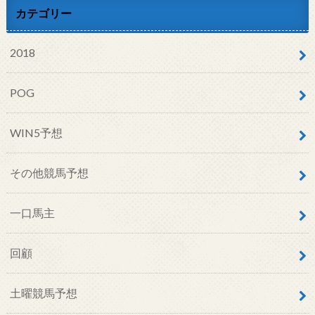
カテゴリー
2018
POG
WIN5予想
その他競馬予想
一口馬主
回顧
土曜競馬予想