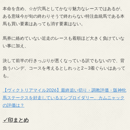
本命を含め、☆が穴馬としてかなり魅力なレースではあるが、
ある意味今が旬の終わりそうで終わらない特注血統馬である本
馬も買い要素はあっても消す要素はない。
馬券に絡めていない近走のレースも着順ほど大きく負けていな
い事に加え、
決して前半の行きっぷりが悪くなっている訳でもないので、背
負うハンデ、コースを考えるとしれっと2～3着ぐらいはあって
も。
【ヴィクトリアマイル2026】最終追い切り・調教評価・阪神牝
馬ステークスを好走しているエンブロイダリー、カムニャック
の評価は？
✓印まとめ