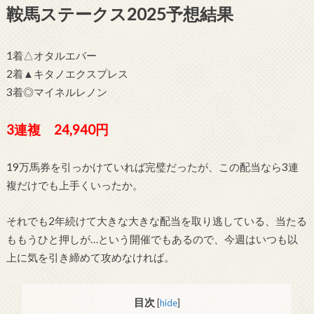
鞍馬ステークス2025予想結果
1着△オタルエバー
2着▲キタノエクスプレス
3着◎マイネルレノン
3連複 24,940円
19万馬券を引っかけていれば完璧だったが、この配当なら3連
複だけでも上手くいったか。
それでも2年続けて大きな大きな配当を取り逃している、当たる
ももうひと押しが…という開催でもあるので、今週はいつも以
上に気を引き締めて攻めなければ。
目次
[
hide
]