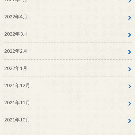
2022年4月
2022年3月
2022年2月
2022年1月
2021年12月
2021年11月
2021年10月