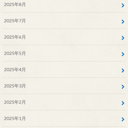
2025年8月
2025年7月
2025年6月
2025年5月
2025年4月
2025年3月
2025年2月
2025年1月