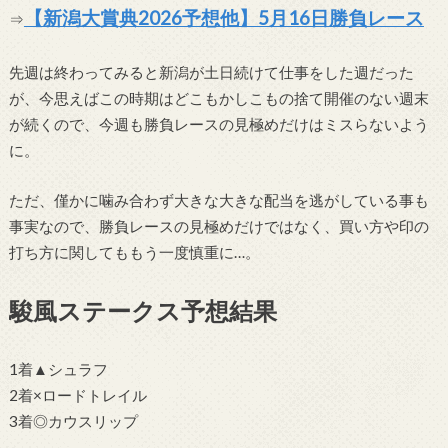
【新潟大賞典2026予想他】5月16日勝負レース
⇒
先週は終わってみると新潟が土日続けて仕事をした週だった
が、今思えばこの時期はどこもかしこもの捨て開催のない週末
が続くので、今週も勝負レースの見極めだけはミスらないよう
に。
ただ、僅かに噛み合わず大きな大きな配当を逃がしている事も
事実なので、勝負レースの見極めだけではなく、買い方や印の
打ち方に関してももう一度慎重に…。
駿風ステークス予想結果
1着▲シュラフ
2着×ロードトレイル
3着◎カウスリップ