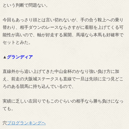
という判断で問題ない。
今回もあっさり頭とは言い切れないが、手の合う鞍上への乗り
替わり、相手ダウンのレースならさすがに着順を上げてくる可
能性が高いので、軸が好走する展開、馬場なら本馬も好確率で
セットとみた。
▲
グランディア
直線外から追い上げてきた中山金杯のかなり強い負け方に加
え、前走の大阪城ステークスも直線で一旦は先頭に立つ見どこ
ろのある競馬に持ち込んでいるので、
実績に乏しい左回りでもこのぐらいの相手なら勝ち負けになっ
ても。
穴
ブログランキングヘ