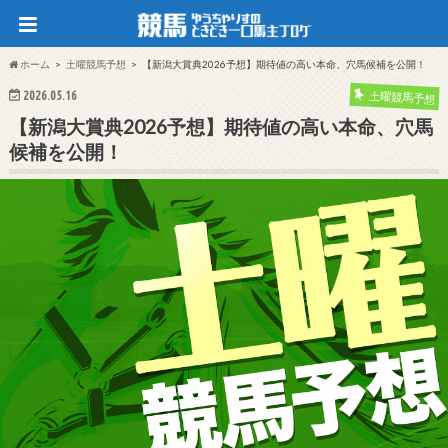
ホーム
土曜競馬予想
【新潟大賞典2026予想】期待値の高い本命、穴馬候補を公開！
2026.05.16
土曜競馬予想
【新潟大賞典2026予想】期待値の高い本命、穴馬
候補を公開！