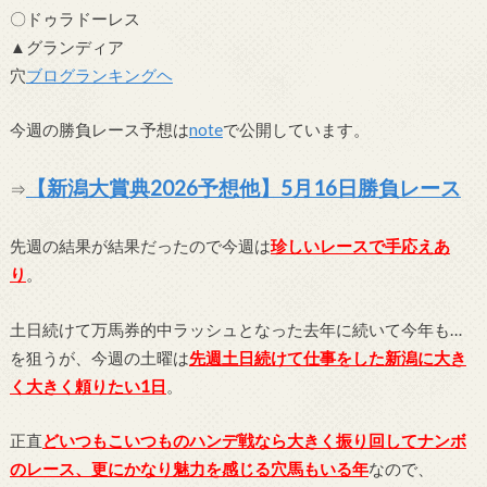
〇ドゥラドーレス
▲グランディア
穴
ブログランキングヘ
今週の勝負レース予想は
note
で公開しています。
【新潟大賞典2026予想他】5月16日勝負レース
⇒
先週の結果が結果だったので今週は
珍しいレースで手応えあ
り
。
土日続けて万馬券的中ラッシュとなった去年に続いて今年も…
を狙うが、今週の土曜は
先週土日続けて仕事をした新潟に大き
く大きく頼りたい1日
。
正直
どいつもこいつものハンデ戦なら大きく振り回してナンボ
のレース、更にかなり魅力を感じる穴馬もいる年
なので、