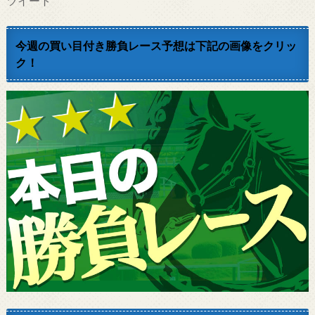
ツイート
今週の買い目付き勝負レース予想は下記の画像をクリッ
ク！