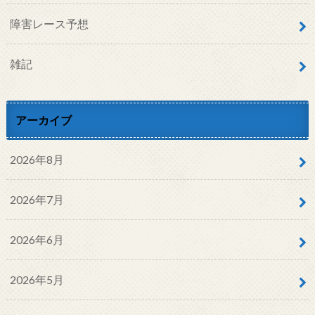
障害レース予想
雑記
アーカイブ
2026年8月
2026年7月
2026年6月
2026年5月