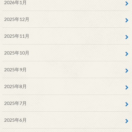
2026年1月
2025年12月
2025年11月
2025年10月
2025年9月
2025年8月
2025年7月
2025年6月