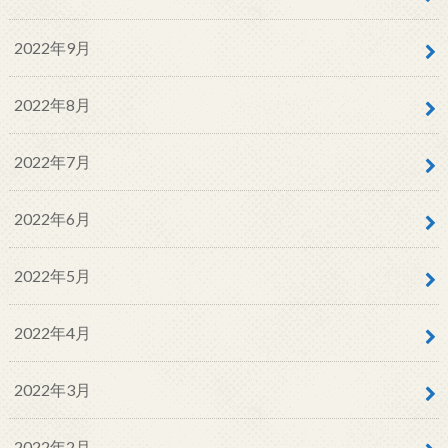
2022年9月
2022年8月
2022年7月
2022年6月
2022年5月
2022年4月
2022年3月
2022年2月