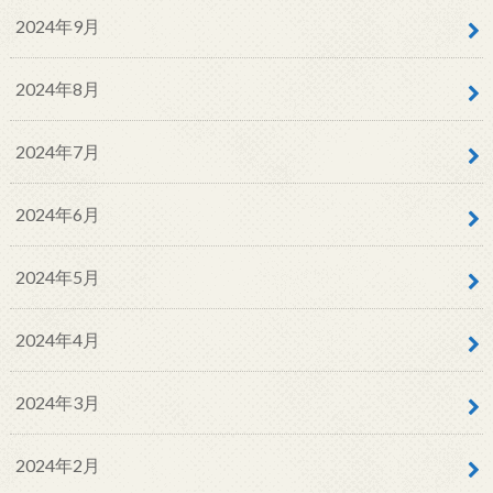
2024年9月
2024年8月
2024年7月
2024年6月
2024年5月
2024年4月
2024年3月
2024年2月