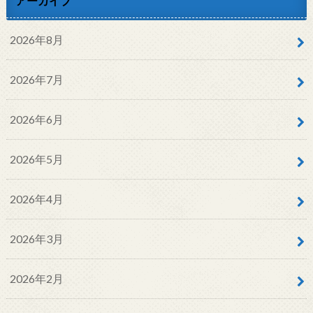
アーカイブ
2026年8月
2026年7月
2026年6月
2026年5月
2026年4月
2026年3月
2026年2月