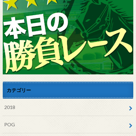
カテゴリー
2018
POG