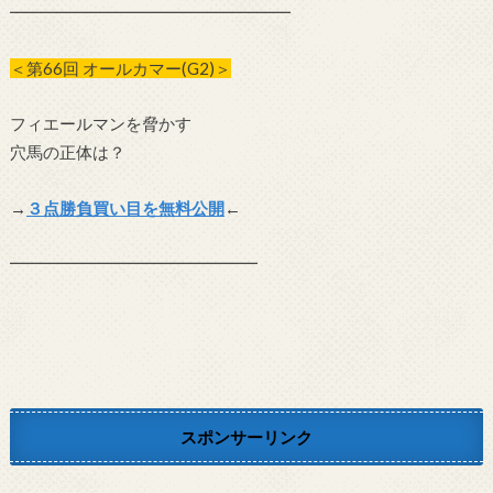
━━━━━━━━━━━━━━━━━
＜第66回 オールカマー(G2)＞
フィエールマンを脅かす
穴馬の正体は？
→
３点勝負買い目を無料公開
←
━━━━━━━━━━━━━━━
スポンサーリンク