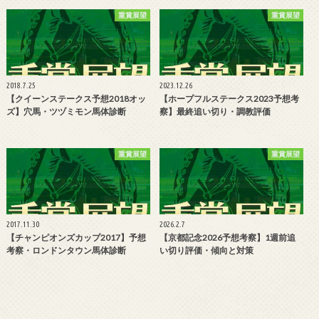
重賞展望
重賞展望
2018.7.25
2023.12.26
【クイーンステークス予想2018オッ
【ホープフルステークス2023予想考
ズ】穴馬・ツヅミモン馬体診断
察】最終追い切り・調教評価
重賞展望
重賞展望
2017.11.30
2026.2.7
【チャンピオンズカップ2017】予想
【京都記念2026予想考察】1週前追
考察・ロンドンタウン馬体診断
い切り評価・傾向と対策