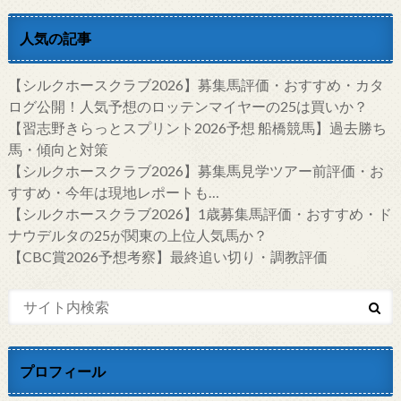
人気の記事
【シルクホースクラブ2026】募集馬評価・おすすめ・カタ
ログ公開！人気予想のロッテンマイヤーの25は買いか？
【習志野きらっとスプリント2026予想 船橋競馬】過去勝ち
馬・傾向と対策
【シルクホースクラブ2026】募集馬見学ツアー前評価・お
すすめ・今年は現地レポートも…
【シルクホースクラブ2026】1歳募集馬評価・おすすめ・ド
ナウデルタの25が関東の上位人気馬か？
【CBC賞2026予想考察】最終追い切り・調教評価
プロフィール