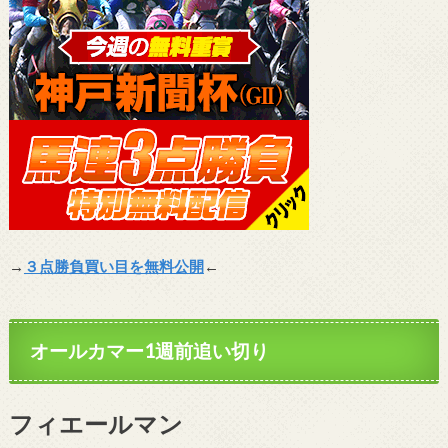
→
３点勝負買い目を無料公開
←
オールカマー1週前追い切り
フィエールマン