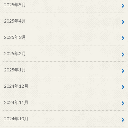
2025年5月
2025年4月
2025年3月
2025年2月
2025年1月
2024年12月
2024年11月
2024年10月