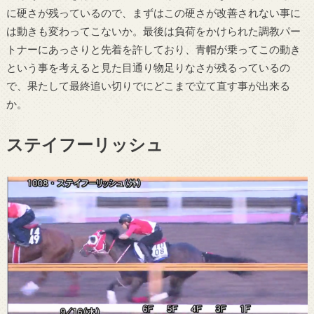
に硬さが残っているので、まずはこの硬さが改善されない事に
は動きも変わってこないか。最後は負荷をかけられた調教パー
トナーにあっさりと先着を許しており、青帽が乗ってこの動き
という事を考えると見た目通り物足りなさが残るっているの
で、果たして最終追い切りでにどこまで立て直す事が出来る
か。
ステイフーリッシュ