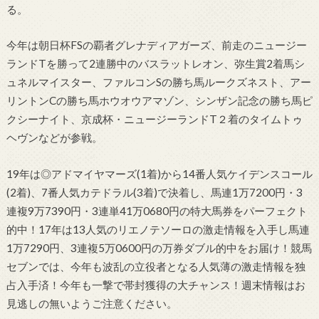
る。
今年は朝日杯FSの覇者グレナディアガーズ、前走のニュージー
ランドTを勝って2連勝中のバスラットレオン、弥生賞2着馬シ
ュネルマイスター、ファルコンSの勝ち馬ルークズネスト、アー
リントンCの勝ち馬ホウオウアマゾン、シンザン記念の勝ち馬ピ
クシーナイト、京成杯・ニュージーランドT２着のタイムトゥ
ヘヴンなどが参戦。
19年は◎アドマイヤマーズ(1着)から14番人気ケイデンスコール
(2着)、7番人気カテドラル(3着)で決着し、馬連1万7200円・3
連複9万7390円・3連単41万0680円の特大馬券をパーフェクト
的中！17年は13人気のリエノテソーロの激走情報を入手し馬連
1万7290円、3連複5万0600円の万券ダブル的中をお届け！競馬
セブンでは、今年も波乱の立役者となる人気薄の激走情報を独
占入手済！今年も一撃で帯封獲得の大チャンス！週末情報はお
見逃しの無いようご注意ください。