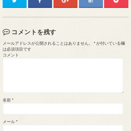
コメントを残す
メールアドレスが公開されることはありません。
*
が付いている欄
は必須項目です
コメント
名前
*
メール
*