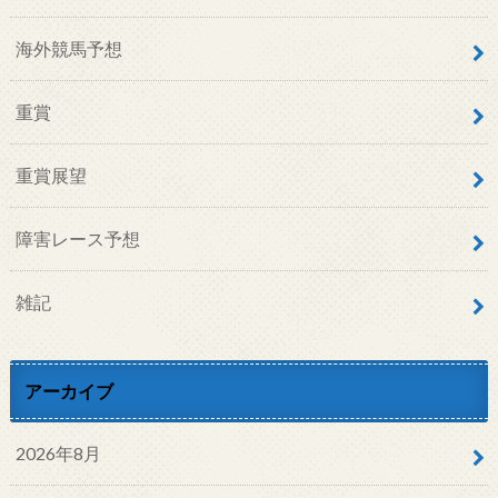
海外競馬予想
重賞
重賞展望
障害レース予想
雑記
アーカイブ
2026年8月