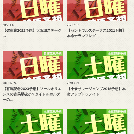
2022.3.6
2021.9.12
【弥生賞2022予想】大阪城ステーク
【セントウルステークス2021予想】
ス
本命ナランフレグ
日曜競馬予想
土曜競馬予想
2023.12.24
2018.7.27
【有馬記念2023予想】ソールオリエ
【小倉サマージャンプ2018予想】本
ンスの古馬撃破か？タイトルホルダ
命アップトゥデイト
ーの…
土曜競馬予想
土曜競馬予想