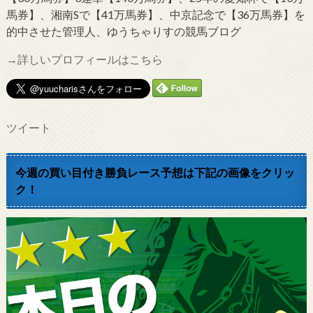
馬券】、湘南Sで【41万馬券】、中京記念で【36万馬券】を
的中させた管理人、ゆうちゃりすの競馬ブログ
→詳しいプロフィールはこちら
ツイート
今週の買い目付き勝負レース予想は下記の画像をクリッ
ク！