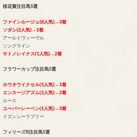
桜花賞注目馬5選
ファインルージュ(8人気)→3着
ソダシ(2人気)→1着
アールドヴィーヴル
ソングライン
サトノレイナス(1人気)→2着
フラワーカップ注目馬5選
ホウオウイクセル(5人気)→1着
エンスージアズム(2人気)→2着
ルース
ユーバーレーベン(1人気)→3着
イズンシーラブリー
フィリーズR注目馬5選