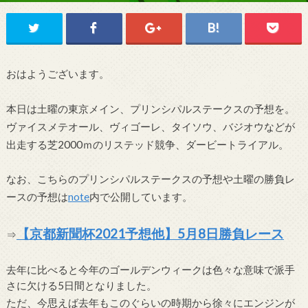
おはようございます。
本日は土曜の東京メイン、プリンシパルステークスの予想を。
ヴァイスメテオール、ヴィゴーレ、タイソウ、バジオウなどが
出走する芝2000ｍのリステッド競争、ダービートライアル。
なお、こちらのプリンシパルステークスの予想や土曜の勝負レ
ースの予想は
note
内で公開しています。
【京都新聞杯2021予想他】5月8日勝負レース
⇒
去年に比べると今年のゴールデンウィークは色々な意味で派手
さに欠ける5日間となりました。
ただ、今思えば去年もこのぐらいの時期から徐々にエンジンが