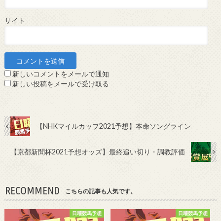
サイト
新しいコメントをメールで通知
新しい投稿をメールで受け取る
【NHKマイルカップ2021予想】本命ソングライン
【京都新聞杯2021予想オッズ】最終追い切り・調教評価
RECOMMEND
こちらの記事も人気です。
日曜競馬予想
日曜競馬予想