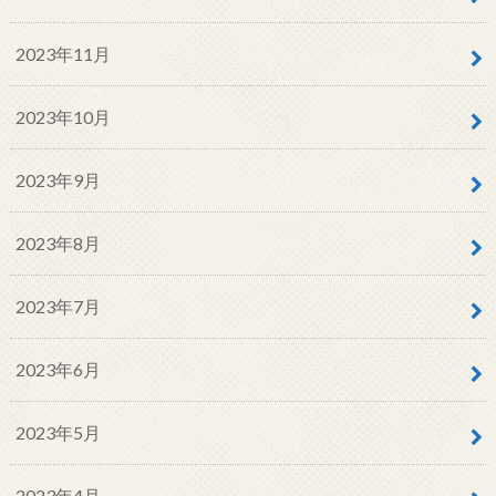
2023年11月
2023年10月
2023年9月
2023年8月
2023年7月
2023年6月
2023年5月
2023年4月