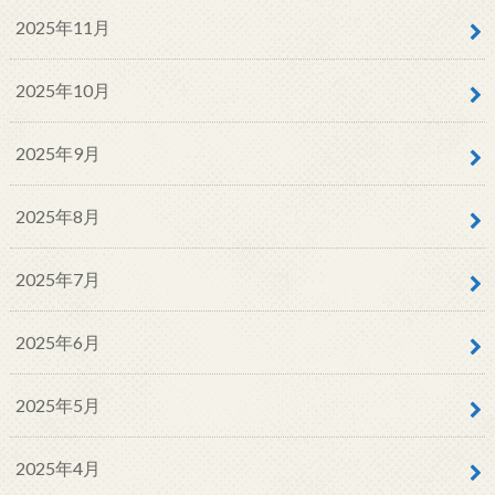
2025年11月
2025年10月
2025年9月
2025年8月
2025年7月
2025年6月
2025年5月
2025年4月