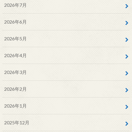
2026年7月
2026年6月
2026年5月
2026年4月
2026年3月
2026年2月
2026年1月
2025年12月