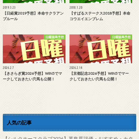
2019.3.23
2018.1.20
【日経賞2019予想】本命サクラアン
【すばるステークス2018予想】本命
プルール
コウエイエンブレム
日曜競馬予想
日曜競馬予想
2026.2.7
2026.2.14
【きさらぎ賞2026予想】WIN5でマ
【京都記念2026予想】WIN5でマー
ークしておきたい穴馬も公開！
クしておきたい穴馬も公開！
人気の記事
【シルクホースクラブ2026】募集馬評価・おすすめ・カタ