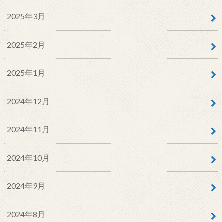
2025年3月
2025年2月
2025年1月
2024年12月
2024年11月
2024年10月
2024年9月
2024年8月