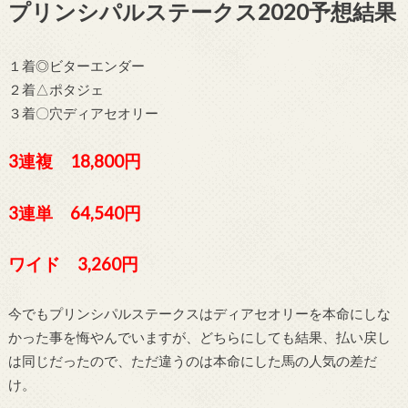
プリンシパルステークス2020予想結果
１着◎ビターエンダー
２着△ポタジェ
３着〇穴ディアセオリー
3連複 18,800
円
3連単 64,540
円
ワイド 3,260
円
今でもプリンシパルステークスはディアセオリーを本命にしな
かった事を悔やんでいますが、どちらにしても結果、払い戻し
は同じだったので、ただ違うのは本命にした馬の人気の差だ
け。