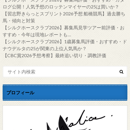
ログ公開！人気予想のロッテンマイヤーの25は買いか？
【習志野きらっとスプリント2026予想 船橋競馬】過去勝ち
馬・傾向と対策
【シルクホースクラブ2026】募集馬見学ツアー前評価・お
すすめ・今年は現地レポートも…
【シルクホースクラブ2026】1歳募集馬評価・おすすめ・ド
ナウデルタの25が関東の上位人気馬か？
【CBC賞2026予想考察】最終追い切り・調教評価
プロフィール