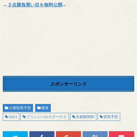
→
３点勝負買い目を無料公開
←
スポンサーリンク
土曜競馬予想
重賞
2021
プリンシパルステークス
京都新聞杯
競馬予想