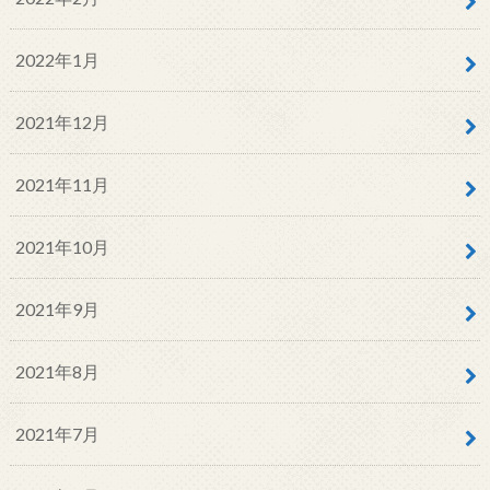
2022年1月
2021年12月
2021年11月
2021年10月
2021年9月
2021年8月
2021年7月