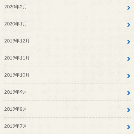
2020年2月
2020年1月
2019年12月
2019年11月
2019年10月
2019年9月
2019年8月
2019年7月