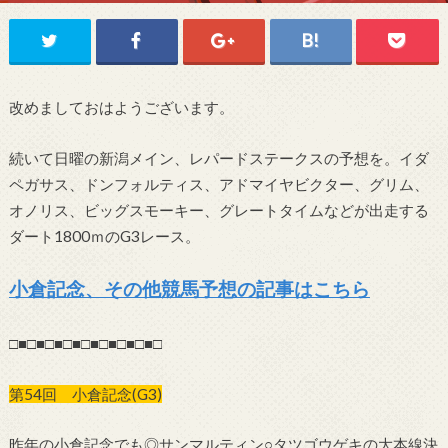
改めましておはようございます。
続いて日曜の新潟メイン、レパードステークスの予想を。イダ
ペガサス、ドンフォルティス、アドマイヤビクター、グリム、
オノリス、ビッグスモーキー、グレートタイムなどが出走する
ダート1800ｍのG3レース。
小倉記念、その他競馬予想の記事はこちら
□■□■□■□■□■□■□■□■□
第54回 小倉記念(G3)
昨年の小倉記念でも◎サンマルティン○タツゴウゲキの大本線決