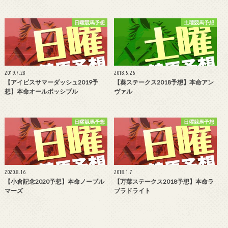
日曜競馬予想
土曜競馬予想
2019.7.28
2018.5.26
【アイビスサマーダッシュ2019予
【葵ステークス2018予想】本命アン
想】本命オールポッシブル
ヴァル
日曜競馬予想
日曜競馬予想
2020.8.16
2018.1.7
【小倉記念2020予想】本命ノーブル
【万葉ステークス2018予想】本命ラ
マーズ
ブラドライト