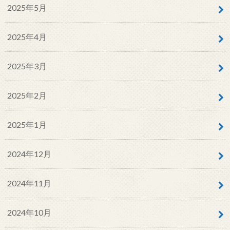
2025年5月
2025年4月
2025年3月
2025年2月
2025年1月
2024年12月
2024年11月
2024年10月