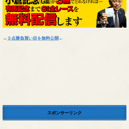
→
３点勝負買い目を無料公開
←
スポンサーリンク