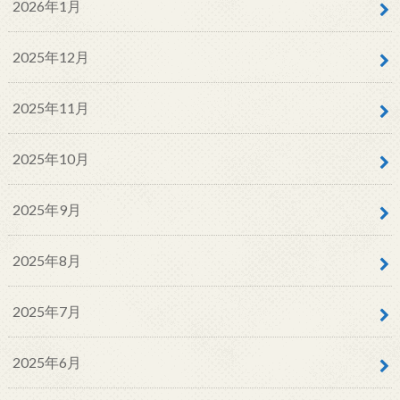
2026年1月
2025年12月
2025年11月
2025年10月
2025年9月
2025年8月
2025年7月
2025年6月