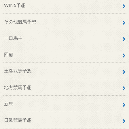
WIN5予想
その他競馬予想
一口馬主
回顧
土曜競馬予想
地方競馬予想
新馬
日曜競馬予想