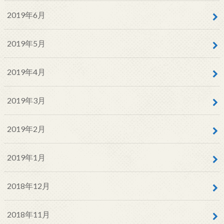
2019年6月
2019年5月
2019年4月
2019年3月
2019年2月
2019年1月
2018年12月
2018年11月