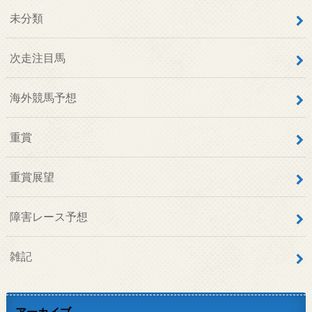
未分類
次走注目馬
海外競馬予想
重賞
重賞展望
障害レース予想
雑記
アーカイブ