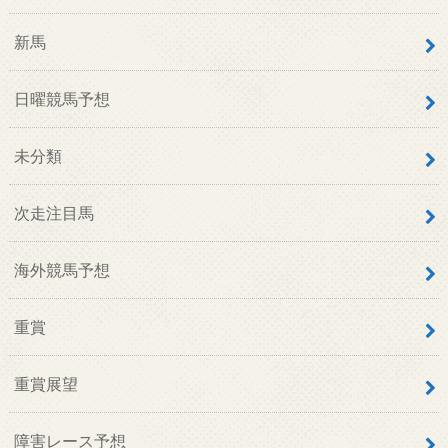
新馬
日曜競馬予想
未分類
次走注目馬
海外競馬予想
重賞
重賞展望
障害レース予想