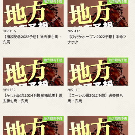
地方競馬予想
地方競馬予想
2022.11.22
2022.4.12
【浦和記念2022予想】過去勝ち馬・
【ひだかオープン2022予想】本命マ
穴馬
ナホク
地方競馬予想
地方競馬予想
2024.4.30
2022.11.7
【かしわ記念2024予想 船橋競馬】過
【ローレル賞2022予想】過去勝ち
去勝ち馬・穴馬
馬・穴馬
地方競馬予想
地方競馬予想