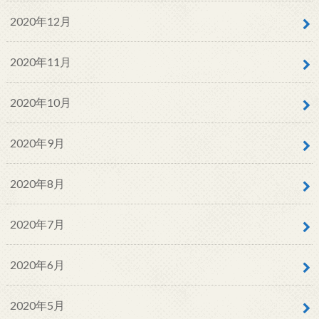
2020年12月
2020年11月
2020年10月
2020年9月
2020年8月
2020年7月
2020年6月
2020年5月