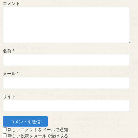
コメント
名前
*
メール
*
サイト
新しいコメントをメールで通知
新しい投稿をメールで受け取る