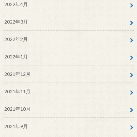
2022年4月
2022年3月
2022年2月
2022年1月
2021年12月
2021年11月
2021年10月
2021年9月