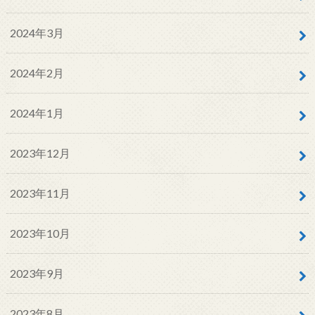
2024年3月
2024年2月
2024年1月
2023年12月
2023年11月
2023年10月
2023年9月
2023年8月