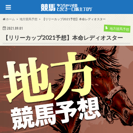
ホーム
地方競馬予想
【リリーカップ2021予想】本命レディオスター
2021.09.01
地方競馬予想
【リリーカップ2021予想】本命レディオスター