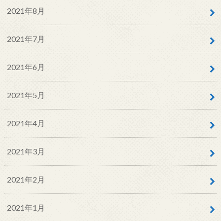
2021年8月
2021年7月
2021年6月
2021年5月
2021年4月
2021年3月
2021年2月
2021年1月