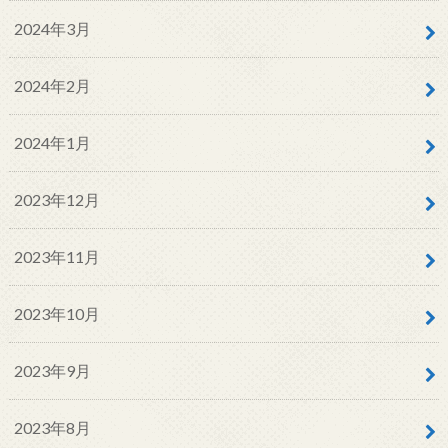
2024年3月
2024年2月
2024年1月
2023年12月
2023年11月
2023年10月
2023年9月
2023年8月