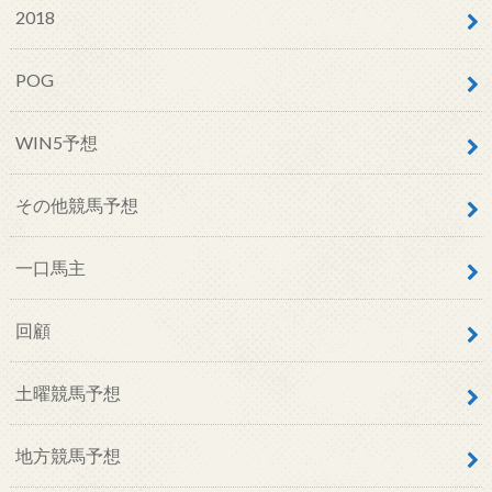
2018
POG
WIN5予想
その他競馬予想
一口馬主
回顧
土曜競馬予想
地方競馬予想