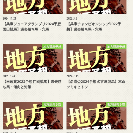
2024.11.21
2022.5.3
【兵庫ジュニアグランプリ2024予想
【兵庫チャンピオンシップ2022予
園田競馬】過去勝ち馬・穴馬
想】過去勝ち馬・穴馬
地方競馬予想
地方競馬予想
2025.7.24
2024.7.15
【王冠賞2025予想 門別競馬】過去勝
【名港盃2024予想 名古屋競馬】本命
ち馬・傾向と対策
ツミキヒトツ
地方競馬予想
地方競馬予想