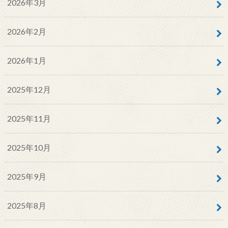
2026年3月
2026年2月
2026年1月
2025年12月
2025年11月
2025年10月
2025年9月
2025年8月