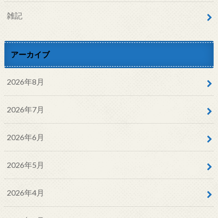
雑記
アーカイブ
2026年8月
2026年7月
2026年6月
2026年5月
2026年4月