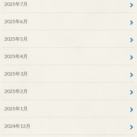
2025年7月
2025年6月
2025年5月
2025年4月
2025年3月
2025年2月
2025年1月
2024年12月