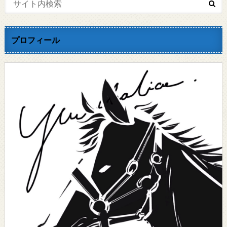
プロフィール