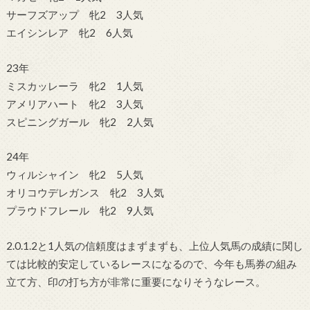
サーフズアップ 牝2 3人気
エイシンレア 牝2 6人気
23年
ミスカッレーラ 牝2 1人気
アメリアハート 牝2 3人気
スピニングガール 牝2 2人気
24年
ウィルシャイン 牝2 5人気
オリコウデレガンス 牝2 3人気
プラウドフレール 牝2 9人気
2.0.1.2と1人気の信頼度はまずまずも、上位人気馬の成績に関し
ては比較的安定しているレースになるので、今年も馬券の組み
立て方、印の打ち方が非常に重要になりそうなレース。