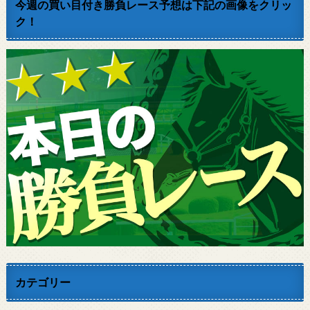
今週の買い目付き勝負レース予想は下記の画像をクリッ
ク！
カテゴリー