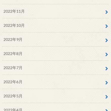
2022年11月
2022年10月
2022年9月
2022年8月
2022年7月
2022年6月
2022年5月
2022年4月