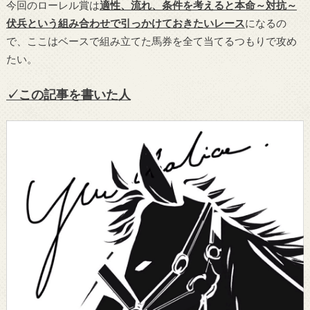
今回のローレル賞は
適性、流れ、条件を考えると本命～対抗～
伏兵という組み合わせで引っかけておきたいレース
になるの
で、ここはベースで組み立てた馬券を全て当てるつもりで攻め
たい。
✓この記事を書いた人