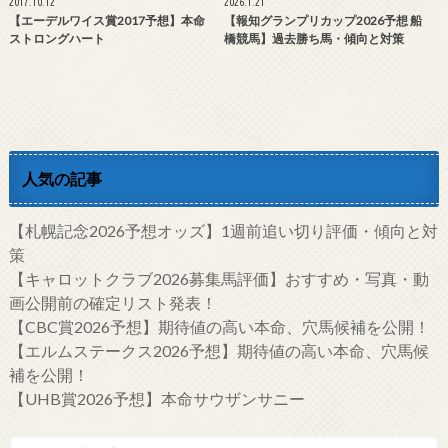
2017.10.12
2026.1.21
【エーデルワイス賞2017予想】本命
【報知グランプリカップ2026予想 船
ストロングハート
橋競馬】過去勝ち馬・傾向と対策
人気の記事
【札幌記念2026予想オッズ】1週前追い切り評価・傾向と対
策
【キャロットクラブ2026募集馬評価】おすすめ・写真・動
画公開前の確定リスト発表！
【CBC賞2026予想】期待値の高い本命、穴馬候補を公開！
【エルムステークス2026予想】期待値の高い本命、穴馬候
補を公開！
【UHB賞2026予想】本命サウザンサニー