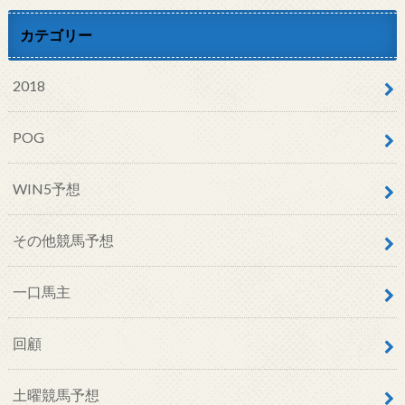
カテゴリー
2018
POG
WIN5予想
その他競馬予想
一口馬主
回顧
土曜競馬予想