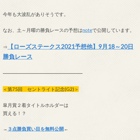
今年も大波乱がありそうです。
なお、土～月曜の勝負レースの予想は
note
で公開しています。
【ローズステークス2021予想他】9月18～20日
⇒
勝負レース
━━━━━━━━━━━━━━━━━
＜第75回 セントライト記念(G2)＞
皐月賞２着タイトルホルダーは
買える！？
→
３点勝負買い目を無料公開
←