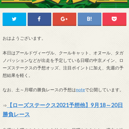
おはようございます。
本日はアールドヴィーヴル、クールキャット、オヌール、タガ
ノパッションなどが出走を予定している日曜の中京メイン、ロ
ーズステークスの予想オッズ、注目ポイントに加え、先週の予
想結果を軽く。
なお、土～月曜の勝負レースの予想は
note
で公開しています。
【ローズステークス2021予想他】9月18～20日
⇒
勝負レース