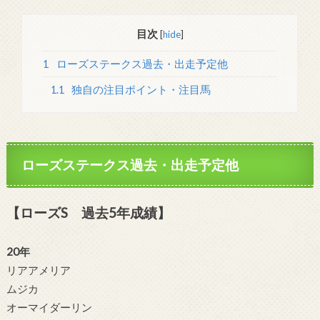
目次
[
hide
]
1
ローズステークス過去・出走予定他
1.1
独自の注目ポイント・注目馬
ローズステークス過去・出走予定他
【ローズS 過去5年成績】
20年
リアアメリア
ムジカ
オーマイダーリン