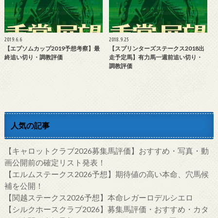
2019.6.6
2018.9.25
【エプソムカップ2019予想考察】最
【スプリンターズステークス2018出
終追い切り・調教評価
走予定馬】有力馬一週前追い切り・
調教評価
人気の記事
【キャロットクラブ2026募集馬評価】おすすめ・写真・動
画公開前の確定リスト発表！
【エルムステークス2026予想】期待値の高い本命、穴馬候
補を公開！
【関越ステークス2026予想】本命レガーロデルシエロ
【シルクホースクラブ2026】募集馬評価・おすすめ・カタ