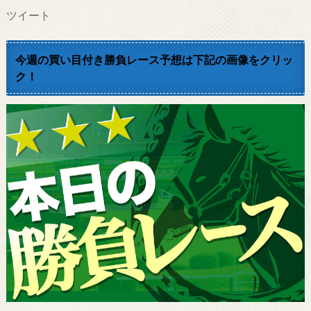
ツイート
今週の買い目付き勝負レース予想は下記の画像をクリッ
ク！