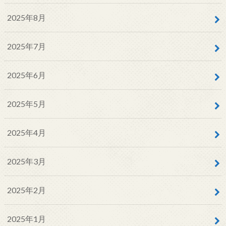
2025年8月
2025年7月
2025年6月
2025年5月
2025年4月
2025年3月
2025年2月
2025年1月