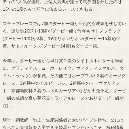
ティの1人気が連対。上位人気馬が揃って馬券圏を外したのは
15年の1度のみで順当に決まるレースでもある。
ステップレースでは7勝のダービー組が圧倒的な成績を残してい
る。連対馬20頭中13頭がダービー組で昨年もサトノフラッグ
(ダービー11着)が2着、19年リオンリオン(ダービー15着)が2
着、サトノルークス(ダービー14着)もダービー組。
今年は、ダービー組から皐月賞２着のタイトルホルダーを筆頭
に、グラティアス、ヨーホーレイク、ヴィクティファルス、タ
イムトゥヘヴンが参戦。その他ではホープフルS２着のオーソク
レース、3連勝中のアルビージャ、2連勝中のソーヴァリアン
ト、京都新聞杯２着のルペルカーリア<などが出走予定。ダービ
ー組の成績が良い菊花賞トライアルレースでありダービー組が
注目。
騎手・調教師・馬主・生産関係者と太いパイプを持ち、公には
ならない裏情報を入手できる競馬セブンだからこそ、極秘情報