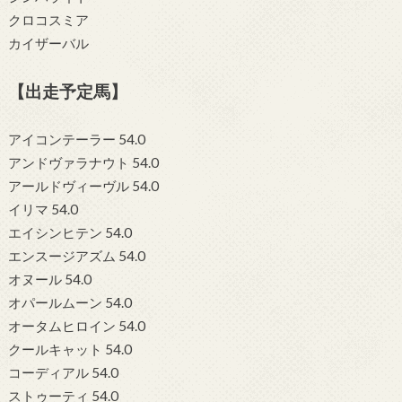
クロコスミア
カイザーバル
【出走予定馬】
アイコンテーラー 54.0
アンドヴァラナウト 54.0
アールドヴィーヴル 54.0
イリマ 54.0
エイシンヒテン 54.0
エンスージアズム 54.0
オヌール 54.0
オパールムーン 54.0
オータムヒロイン 54.0
クールキャット 54.0
コーディアル 54.0
ストゥーティ 54.0