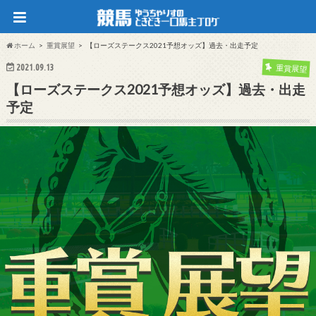
ホーム
重賞展望
【ローズステークス2021予想オッズ】過去・出走予定
2021.09.13
重賞展望
【ローズステークス2021予想オッズ】過去・出走
予定