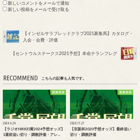
新しいコメントをメールで通知
新しい投稿をメールで受け取る
【インゼルサラブレッドクラブ2021募集馬】カタログ・
入会・会費・評価
【セントウルステークス2021予想】本命ナランフレグ
RECOMMEND
こちらの記事も人気です。
重賞展望
重賞展望
2024.6.24
2020.11.27
【ラジオNIKKEI賞2024予想オッズ】
【京阪杯2020予想オッズ】最終追い
1週前追い切り・調教評価・アレ…
切り・調教評価