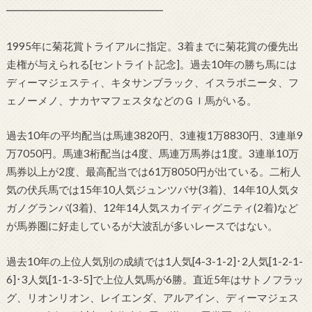
━━━━━━━━━━━━━━━
1995年に菊花賞トライアルに指定。3着までに菊花賞の優先出
走権が与えられる[セントライト記念]。過去10年の勝ち馬には
ディーマジェスティ、キタサンブラック、イスラボニータ、フ
ェノーメノ、ナカヤマフェスタなどのＧＩ馬がいる。
過去10年の平均配当は馬連3820円、3連複1万8830円、3連単9
万7050円。馬連3桁配当は4度、馬連万馬券は1度。3連単10万
馬券以上が2度、最高配当では61万8050円が出ている。二桁人
気の伏兵馬では15年10人気ジュンツバサ(3着)、14年10人気タ
ガノグランパ(3着)、12年14人気スカイディグニティ(2着)など
が馬券圏に好走しているが大波乱が多いレースではない。
過去10年の上位人気別の成績では1人気[4-3-1-2]･2人気[1-2-1-
6]･3人気[1-1-3-5]で上位人気馬が6勝。直近5年はサトノフラッ
グ、リオンリオン、レイエンダ、アルアイン、ディーマジェス