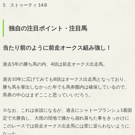
5 ストゥーティ 14.8
独自の注目ポイント・注目馬
当たり前のように前走オークス組み強し！
過去5年の勝ち馬の内、4頭は前走オークス出走馬。
過去10年に広げてみても8頭はオークス出走馬となっており、
勝ち馬を輩出しなかった年でも馬券圏内は確保しているので、
馬券の中心はまずここと思っていいだろう。
※なお、これは余談になるが、過去にシャトーブランシュ1着固
定で大勝負し、大雨の現地で膝から崩れ落ちた事をきっかけに
このレースでは前走オークス出走馬には変に逆らわないように
なった。