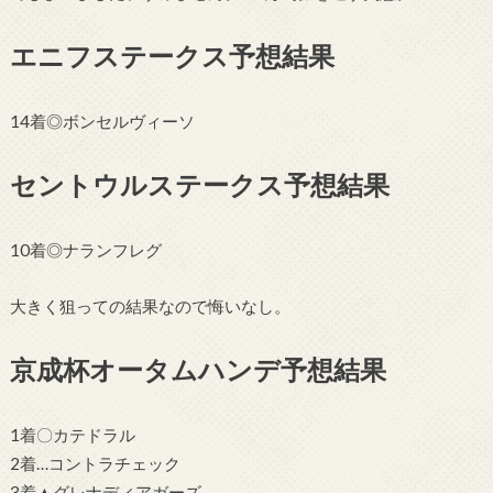
エニフステークス予想結果
14着◎ボンセルヴィーソ
セントウルステークス予想結果
10着◎ナランフレグ
大きく狙っての結果なので悔いなし。
京成杯オータムハンデ予想結果
1着〇カテドラル
2着…コントラチェック
3着▲グレナディアガーズ