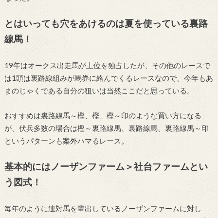
とはいっても穴をあけるのは夏を使っている裏路
線馬！
19年はオークス出走馬が上位を独占したが、その他のレースで
は1頭は裏路線組みが馬券に絡んでくるレースなので、今年もあ
まのじゃくである自分の狙いは当然ここだと思っている。
おすすめは裏路線馬～樫、樫、樫～印のような買い方になる
が、伏兵多数の場合は樫～裏路線馬、裏路線馬、裏路線馬～印
というパターンも案外ハマるレース。
基本的にはノーザンファーム＞社台ファームとい
う図式！
毎年のように連対馬を輩出しているノーザンファームに対し