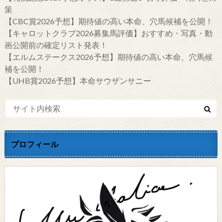
策
【CBC賞2026予想】期待値の高い本命、穴馬候補を公開！
【キャロットクラブ2026募集馬評価】おすすめ・写真・動
画公開前の確定リスト発表！
【エルムステークス2026予想】期待値の高い本命、穴馬候
補を公開！
【UHB賞2026予想】本命サウザンサニー
プロフィール