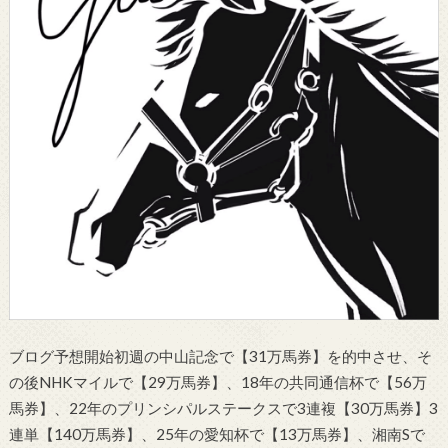
ブログ予想開始初週の中山記念で【31万馬券】を的中させ、そ
の後NHKマイルで【29万馬券】、18年の共同通信杯で【56万
馬券】、22年のプリンシパルステークスで3連複【30万馬券】3
連単【140万馬券】、25年の愛知杯で【13万馬券】、湘南Sで