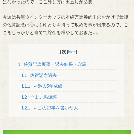
はなかったので、ここ外し方は出直しが必要。
今週は兵庫ウインターカップの本線万馬券的中のおかげで最後
の佐賀記念は心にもゆとりを持って攻める事が出来るので、こ
こをしっかりと当てて貯金を増やしておきたい。
目次
[
hide
]
1
佐賀記念展望・過去結果・穴馬
1.1
佐賀記念過去
1.1.1
✓過去5年成績
1.2
全出走馬短評
1.2.1
✓この記事を書いた人