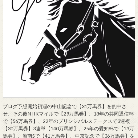
ブログ予想開始初週の中山記念で【31万馬券】を的中さ
せ、その後NHKマイルで【29万馬券】、18年の共同通信杯
で【56万馬券】、22年のプリンシパルステークスで3連複
【30万馬券】3連単【140万馬券】、25年の愛知杯で【13万
馬券】、湘南Sで【41万馬券】、中京記念で【36万馬券】を