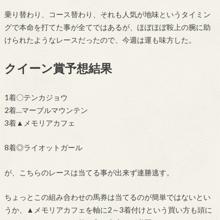
乗り替わり、コース替わり、それも人気が地味というタイミン
グで本命を打てた事が全てではあるが、ほぼほぼ鞍上の腕に助
けられたようなレースだったので、今週は運も味方した。
クイーン賞予想結果
1着〇テンカジョウ
2着…マーブルマウンテン
3着▲メモリアカフェ
8着◎ライオットガール
が、こちらのレースは当てる事が出来ず連勝逃す。
ちょっとこの組み合わせの馬券は当てるのが簡単ではないとい
うか、▲メモリアカフェを軸に2～3着付けという買い方も頭に