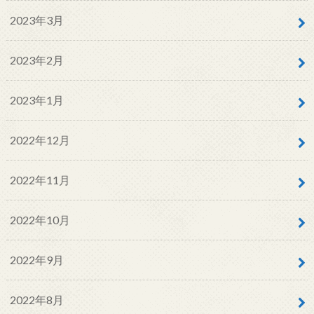
2023年3月
2023年2月
2023年1月
2022年12月
2022年11月
2022年10月
2022年9月
2022年8月