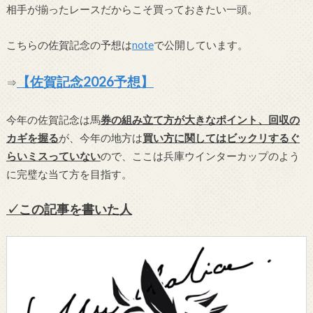
相手が揃ったレースだからこそ買っておきたい一頭。
こちらの佐賀記念の予想は
note
で公開しています。
【佐賀記念2026予想】
⇒
今年の佐賀記念は馬
券の組み立て方が大きなポイント、回収の
カギを握る
が、今年の地方は
買い方に関してはビックリするぐ
らいミスっていない
ので、ここは兵庫ウインターカップのよう
に完璧な当て方を目指す。
✓この記事を書いた人