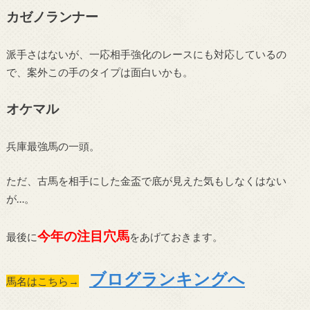
カゼノランナー
派手さはないが、一応相手強化のレースにも対応しているの
で、案外この手のタイプは面白いかも。
オケマル
兵庫最強馬の一頭。
ただ、古馬を相手にした金盃で底が見えた気もしなくはない
が…。
今年の注目穴馬
最後に
をあげておきます。
ブログランキングへ
馬名はこちら→