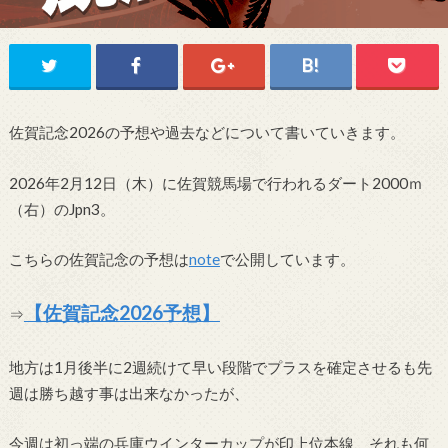
佐賀記念2026の予想や過去などについて書いていきます。
2026年2月12日（木）に佐賀競馬場で行われるダート2000ｍ
（右）のJpn3。
こちらの佐賀記念の予想は
note
で公開しています。
【佐賀記念2026予想】
⇒
地方は1月後半に2週続けて早い段階でプラスを確定させるも先
週は勝ち越す事は出来なかったが、
今週は初っ端の兵庫ウインターカップが印上位本線、それも何