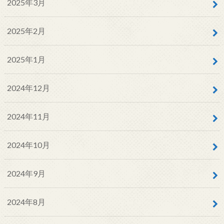
2025年3月
2025年2月
2025年1月
2024年12月
2024年11月
2024年10月
2024年9月
2024年8月