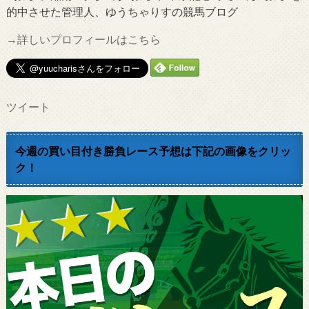
的中させた管理人、ゆうちゃりすの競馬ブログ
→詳しいプロフィールはこちら
ツイート
今週の買い目付き勝負レース予想は下記の画像をクリッ
ク！