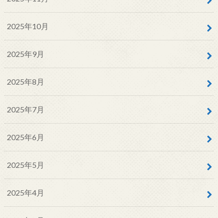
2025年10月
2025年9月
2025年8月
2025年7月
2025年6月
2025年5月
2025年4月